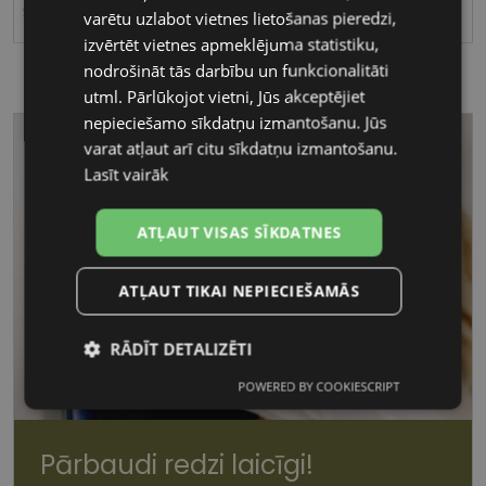
Spoguļa
varētu uzlabot vietnes lietošanas pieredzi,
izvērtēt vietnes apmeklējuma statistiku,
nodrošināt tās darbību un funkcionalitāti
utml. Pārlūkojot vietni, Jūs akceptējiet
nepieciešamo sīkdatņu izmantošanu. Jūs
varat atļaut arī citu sīkdatņu izmantošanu.
Lasīt vairāk
ATĻAUT VISAS SĪKDATNES
ATĻAUT TIKAI NEPIECIEŠAMĀS
RĀDĪT DETALIZĒTI
POWERED BY COOKIESCRIPT
Nepieciešamās
Statistikas
sīkdatnes
sīkdatnes
Pārbaudi redzi laicīgi!