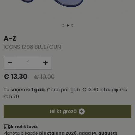
A-Z
ICONS 1298 BLUE/GUN
€ 13.30
€ 19.00
Tu saņemsi
1
gab.
Cena par gab.
€ 13.30
Ietaupījums
€ 5.70
Ielikt grozā
Ir noliktavā.
Plānotā piegāde
piektdiena 2026. gada 14. augusts