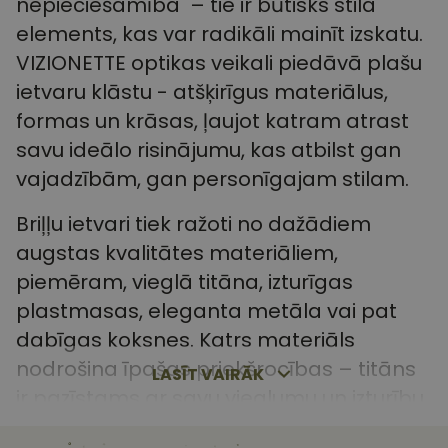
nepieciešamība – tie ir būtisks stila
elements, kas var radikāli mainīt izskatu.
VIZIONETTE optikas veikali piedāvā plašu
ietvaru klāstu - atšķirīgus materiālus,
formas un krāsas, ļaujot katram atrast
savu ideālo risinājumu, kas atbilst gan
vajadzībām, gan personīgajam stilam.
Briļļu ietvari tiek ražoti no dažādiem
augstas kvalitātes materiāliem,
piemēram, vieglā titāna, izturīgas
plastmasas, eleganta metāla vai pat
dabīgas koksnes. Katrs materiāls
nodrošina īpašas priekšrocības – titāns
LASĪT VAIRĀK
ir pazīstams ar savu vieglumu un izturību,
tikmēr plastmasas ietvari piedāvā