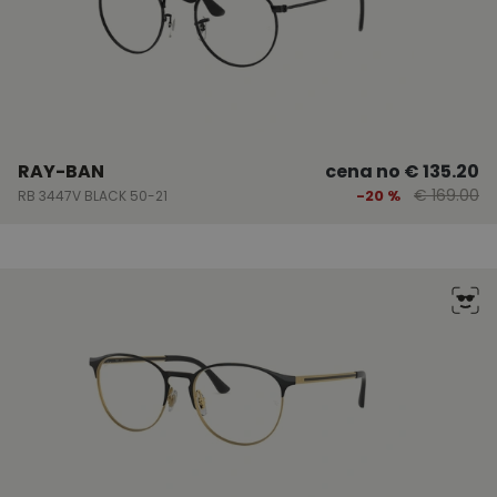
RAY-BAN
cena no
€ 135.20
€ 169.00
-20 %
RB 3447V BLACK 50-21