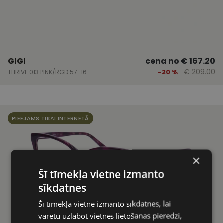
GIGI
cena no
€ 167.20
€ 209.00
-20 %
THRIVE 013 PINK/RGD 57-16
PIEEJAMS TIKAI INTERNETĀ
×
Šī tīmekļa vietne izmanto
sīkdatnes
Šī tīmekļa vietne izmanto sīkdatnes, lai
varētu uzlabot vietnes lietošanas pieredzi,