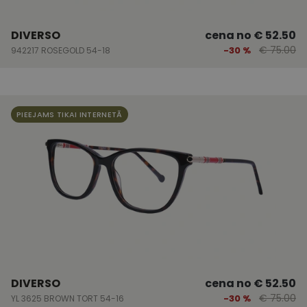
DIVERSO
cena no
€ 52.50
€ 75.00
-30 %
942217 ROSEGOLD 54-18
PIEEJAMS TIKAI INTERNETĀ
DIVERSO
cena no
€ 52.50
€ 75.00
-30 %
YL 3625 BROWN TORT 54-16