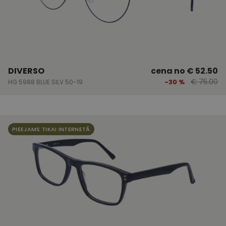
DIVERSO
cena no
€ 52.50
€ 75.00
-30 %
HG 5988 BLUE SILV 50-19
MR
1 nedēļa
Šis ir Microsoft
Microsoft
MSN pirmās
Corporation
puses sīkfails,
.c.clarity.ms
kuru mēs
PIEEJAMS TIKAI INTERNETĀ
izmantojam, lai
novērtētu vietnes
_ga
1 gads 1
Šis sīkfailu
Google LLC
izmantošanu
mēnesis
nosaukums ir
.vizionette.lv
iekšējai analīzei.
saistīts ar
Google
_gcl_au
2 mēneši
Šo sīkfailu ir
Google LLC
Universal
4 nedēļas
iestatījis
.vizionette.lv
Analytics - tas i
Doubleclick, un
nozīmīgs
tas sniedz
Google biežāk
informāciju par
izmantotā
to, kā
analīzes
galalietotājs
pakalpojuma
izmanto vietni,
atjauninājums
un jebkādu