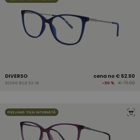
noteikšanu no
trešo pušu
reklāmdevējiem
IDE
1 gads
Šo sīkfailu ir
Google LLC
iestatījis
.doubleclick.net
Doubleclick, un
tas sniedz
informāciju par
to, kā
galalietotājs
izmanto vietni,
un jebkādu
reklāmu, kuru
gala lietotājs
varētu būt
redzējis pirms
DIVERSO
cena no
€ 52.50
minētās vietnes
apmeklēšanas.
€ 75.00
-30 %
932A10 BLUE 52-16
test_cookie
15
Šo sīkfailu ir
Google LLC
minūtes
iestatījis
.doubleclick.net
DoubleClick (kas
pieder Google),
lai noteiktu, vai
vietnes
PIEEJAMS TIKAI INTERNETĀ
apmeklētāja
pārlūkprogramma
atbalsta
sīkdatnes.
MR
1 nedēļa
Šis ir Microsoft
Microsoft