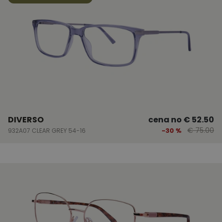
DIVERSO
cena no
€ 52.50
€ 75.00
-30 %
932A07 CLEAR GREY 54-16