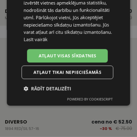
izvērtēt vietnes apmeklējuma statistiku,
nodrošināt tās darbību un funkcionalitāti
DIVERSO
cena no
€ 52.50
utml. Pārlūkojot vietni, Jūs akceptējiet
€ 75.00
-30 %
MZ 1015 BURGUNDY 53-16
nepieciešamo sīkdatņu izmantošanu. Jūs
varat atļaut arī citu sīkdatņu izmantošanu.
Lasīt vairāk
ATĻAUT VISAS SĪKDATNES
ATĻAUT TIKAI NEPIECIEŠAMĀS
RĀDĪT DETALIZĒTI
POWERED BY COOKIESCRIPT
Nepieciešamās
Statistikas
sīkdatnes
sīkdatnes
DIVERSO
cena no
€ 52.50
€ 75.00
-30 %
1894 RED/SIL 57-16
Mārketinga
Funkcionālās
sīkdatnes
sīkdatnes