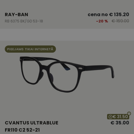
RAY-BAN
cena no
€ 135.20
€ 169.00
-20 %
RB 6375 BK/GD 53-18
PIEEJAMS TIKAI INTERNETĀ
€ 31.50
CVANTUS ULTRABLUE
€ 35.00
FR110 C2 52-21