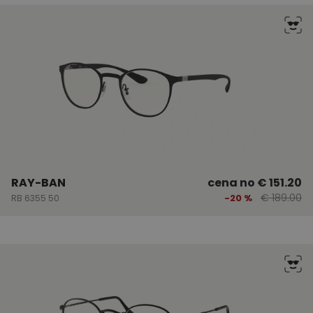
RAY-BAN
cena no
€ 151.20
€ 189.00
-20 %
RB 6355 50