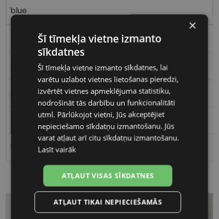
blue
×
Šī tīmekļa vietne izmanto
Plastmasa
sīkdatnes
Stūrains
Šī tīmekļa vietne izmanto sīkdatnes, lai
varētu uzlabot vietnes lietošanas pieredzi,
izvērtēt vietnes apmeklējuma statistiku,
Sievietēm
nodrošināt tās darbību un funkcionalitāti
utml. Pārlūkojot vietni, Jūs akceptējiet
51
nepieciešamo sīkdatņu izmantošanu. Jūs
varat atļaut arī citu sīkdatņu izmantošanu.
18
Lasīt vairāk
ATĻAUT VISAS SĪKDATNES
ATĻAUT TIKAI NEPIECIEŠAMĀS