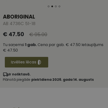
ABORIGINAL
AB 4736C 51-18
€ 47.50
€ 95.00
Tu saņemsi
1
gab.
Cena par gab.
€ 47.50
Ietaupījums
€ 47.50
Izvēlies lēcas
Ir noliktavā.
Plānotā piegāde
piektdiena 2026. gada 14. augusts