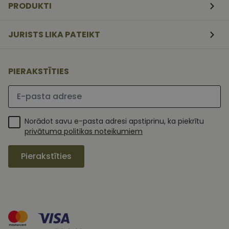
PRODUKTI
apmeklētāj
sīkfailu
piekrišanas
preferences.
JURISTS LIKA PATEIKT
ir nepiecieš
lai Cookie-
Script.com
sīkfailu
reklāmkaro
PIERAKSTĪTIES
darbotos
pareizi.
Lūdzu ievadiet e-pasta adresi
Norādot savu e-pasta adresi apstiprinu, ka piekrītu
privātuma politikas noteikumiem
Pierakstīties
MR
1 nedēļa
Šis ir Microsoft
Microsoft
MSN pirmās
Corporation
puses sīkfails,
.c.clarity.ms
kuru mēs
izmantojam, lai