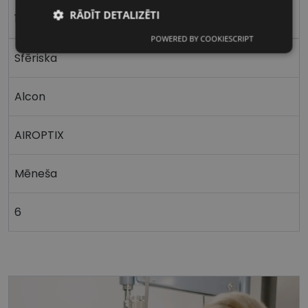
RĀDĪT DETALIZĒTI
175
POWERED BY COOKIESCRIPT
Nepieciešamās
Statistikas
sīkdatnes
sīkdatnes
Sfēriska
Alcon
Mārketinga
Funkcionālās
sīkdatnes
sīkdatnes
AIROPTIX
Mēneša
6
Nepieciešamās sīkdatnes
Statistikas sīkdatnes
Mārketinga sīkdatnes
Funkcionālās sīkdatnes
Šīs sīkdatnes nepieciešamas, lai Jūs varētu apmeklēt
un pārlūkot tīmekļa vietnes saturu un izmantot tās
piedāvātās iespējas. Šīs sīkdatnes identificē Jūsu
iekārtu, bet neizpauž Jūsu identitāti, kā arī tās nevāc
un neapkopo informāciju. Bez šīm sīkdatnēm