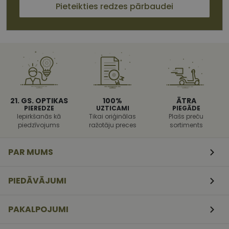
Pieteikties redzes pārbaudei
apmeklētāj
sīkfailu
piekrišanas
preferences.
ir nepiecieš
lai Cookie-
Script.com
sīkfailu
reklāmkaro
darbotos
pareizi.
21. GS. OPTIKAS
100%
ĀTRA
PIEREDZE
UZTICAMI
PIEGĀDE
Iepirkšanās kā
Tikai oriģinālas
Plašs preču
piedzīvojums
ražotāju preces
sortiments
PAR MUMS
PIEDĀVĀJUMI
MR
1 nedēļa
Šis ir Microsoft
Microsoft
MSN pirmās
Corporation
PAKALPOJUMI
puses sīkfails,
.c.clarity.ms
kuru mēs
izmantojam, lai