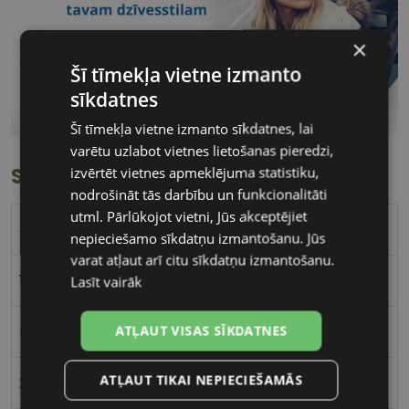
×
Šī tīmekļa vietne izmanto
sīkdatnes
Šī tīmekļa vietne izmanto sīkdatnes, lai
varētu uzlabot vietnes lietošanas pieredzi,
Specifikācija
izvērtēt vietnes apmeklējuma statistiku,
nodrošināt tās darbību un funkcionalitāti
utml. Pārlūkojot vietni, Jūs akceptējiet
8.4 / 8.6
nepieciešamo sīkdatņu izmantošanu. Jūs
varat atļaut arī citu sīkdatņu izmantošanu.
13.8
Lasīt vairāk
Lotrafilcon A
ATĻAUT VISAS SĪKDATNES
ATĻAUT TIKAI NEPIECIEŠAMĀS
24%