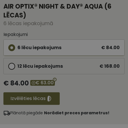
AIR OPTIX® NIGHT & DAY® AQUA (6
LĒCAS)
6 lēcas iepakojumā
Iepakojumi
6 lēcu iepakojums
€ 84.00
12 lēcu iepakojums
€ 168.00
€ 84.00
€ 63.00
Izvēlēties lēcas
Plānotā piegāde
Norādiet preces parametrus!