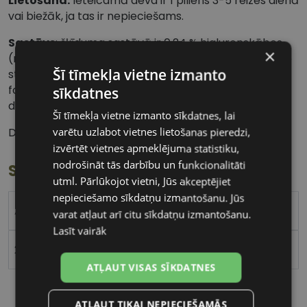
Lietošana:
Ieteicamā deva ir 1 piliens 3-5 reizes dienā
vai biežāk, ja tas ir nepieciešams.
Sastāvs
: šķīduma sastāvā ir 0,24 % hialuronskābes
×
(nātrija hialuronāta veidā), kā arī palīgvielas, tostarp
Šī tīmekļa vietne izmanto
sterils ūdens, nātrija hlorīds, kālija hlorīds, dinātrija
fosfāta dodekahidrāts un nātrija hidrogēnfosfāta
sīkdatnes
dihidrāts. Tas nesatur konservantus.
Šī tīmekļa vietne izmanto sīkdatnes, lai
Derīgs 6 mēnešus pēc iepakojuma atvēršanas.
varētu uzlabot vietnes lietošanas pieredzi,
izvērtēt vietnes apmeklējuma statistiku,
nodrošināt tās darbību un funkcionalitāti
Specifikācija
utml. Pārlūkojot vietni, Jūs akceptējiet
nepieciešamo sīkdatņu izmantošanu. Jūs
ARTELAC
varat atļaut arī citu sīkdatņu izmantošanu.
Lasīt vairāk
2
ATĻAUT VISAS SĪKDATNES
ATĻAUT TIKAI NEPIECIEŠAMĀS