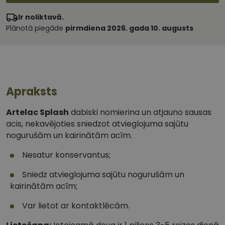
Ir noliktavā.
Plānotā piegāde
pirmdiena 2026. gada 10. augusts
Apraksts
Artelac Splash
dabiski nomierina un atjauno sausas
acis, nekavējoties sniedzot atvieglojuma sajūtu
nogurušām un kairinātām acīm.
Nesatur konservantus;
Sniedz atvieglojuma sajūtu nogurušām un
kairinātām acīm;
Var lietot ar kontaktlēcām.