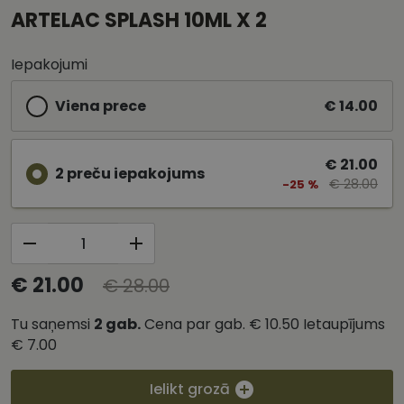
ARTELAC SPLASH 10ML X 2
Iepakojumi
Viena prece
€ 14.00
€ 21.00
2 preču iepakojums
€ 28.00
-25 %
€ 21.00
€ 28.00
Tu saņemsi
2
gab.
Cena par gab.
€ 10.50
Ietaupījums
€ 7.00
Ielikt grozā