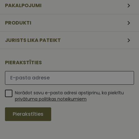
nedēļas
serviss, lai
PAKALPOJUMI
atcerētos
apmeklētāj
sīkfailu
piekrišanas
PRODUKTI
preferences.
ir nepiecieš
lai Cookie-
Script.com
JURISTS LIKA PATEIKT
sīkfailu
reklāmkaro
darbotos
pareizi.
PIERAKSTĪTIES
Lūdzu ievadiet e-pasta adresi
Norādot savu e-pasta adresi apstiprinu, ka piekrītu
privātuma politikas noteikumiem
Pierakstīties
MR
1 nedēļa
Šis ir Microsoft
Microsoft
MSN pirmās
Corporation
puses sīkfails,
.c.clarity.ms