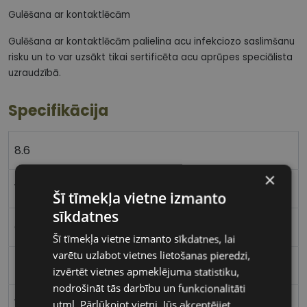
Gulēšana ar kontaktlēcām
Gulēšana ar kontaktlēcām palielina acu infekciozo saslimšanu
risku un to var uzsākt tikai sertificēta acu aprūpes speciālista
uzraudzībā.
Specifikācija
8.6
×
14.0
Šī tīmekļa vietne izmanto
sīkdatnes
Comfilcon A
Šī tīmekļa vietne izmanto sīkdatnes, lai
varētu uzlabot vietnes lietošanas pieredzi,
48%
izvērtēt vietnes apmeklējuma statistiku,
nodrošināt tās darbību un funkcionalitāti
128
utml. Pārlūkojot vietni, Jūs akceptējiet