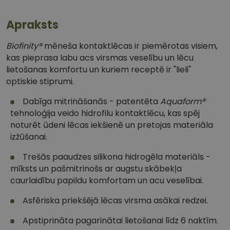
Apraksts
Biofinity®
mēneša kontaktlēcas ir piemērotas visiem,
kas pieprasa labu acs virsmas veselību un lēcu
lietošanas komfortu un kuriem receptē ir "lieli"
optiskie stiprumi.
Dabīga mitrināšanās - patentēta
Aquaform®
tehnoloģija veido hidrofilu kontaktlēcu, kas spēj
noturēt ūdeni lēcas iekšienē un pretojas materiāla
izžūšanai.
Trešās paaudzes silikona hidrogēla materiāls -
mīksts un pašmitrinošs ar augstu skābekļa
caurlaidību papildu komfortam un acu veselībai.
Asfēriska priekšējā lēcas virsma asākai redzei.
Apstiprināta pagarinātai lietošanai līdz 6 naktīm.