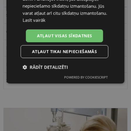
nepieciešamo sīkdatņu izmantošanu. Jūs
varat atļaut arī citu sīkdatņu izmantošanu.
Sfēriska
Lasīt vairāk
CooperVision
ATĻAUT VISAS SĪKDATNES
BIOFINITY
ATĻAUT TIKAI NEPIECIEŠAMĀS
Mēneša
RĀDĪT DETALIZĒTI
POWERED BY COOKIESCRIPT
Nepieciešamās
Statistikas
3
sīkdatnes
sīkdatnes
Mārketinga
Funkcionālās
sīkdatnes
sīkdatnes