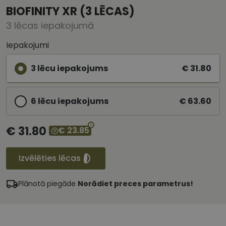
BIOFINITY XR (3 LĒCAS)
3 lēcas iepakojumā
Iepakojumi
3 lēcu iepakojums
€ 31.80
6 lēcu iepakojums
€ 63.60
€ 31.80
€ 23.85
Izvēlēties lēcas
Plānotā piegāde
Norādiet preces parametrus!