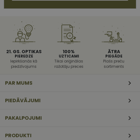
paredzēts, l
palīdzētu
aizsargāt vie
pret noteikt
veida
programmat
uzbrukumi
tīmekļa
veidlapām.
CookieScriptConsent
11
Šo sīkfailu
CookieScript
21. GS. OPTIKAS
100%
ĀTRA
mēneši
izmanto Coo
www.vizionette.lv
PIEREDZE
UZTICAMI
PIEGĀDE
3
Script.com
nedēļas
serviss, lai
Iepirkšanās kā
Tikai oriģinālas
Plašs preču
atcerētos
piedzīvojums
ražotāju preces
sortiments
apmeklētāj
sīkfailu
piekrišanas
PAR MUMS
preferences.
ir nepiecieš
lai Cookie-
Script.com
PIEDĀVĀJUMI
sīkfailu
reklāmkaro
darbotos
pareizi.
PAKALPOJUMI
PRODUKTI