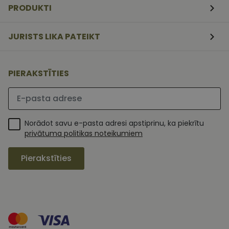
PRODUKTI
apmeklētāj
sīkfailu
piekrišanas
preferences.
JURISTS LIKA PATEIKT
ir nepiecieš
lai Cookie-
Script.com
sīkfailu
reklāmkaro
darbotos
PIERAKSTĪTIES
pareizi.
Lūdzu ievadiet e-pasta adresi
Norādot savu e-pasta adresi apstiprinu, ka piekrītu
privātuma politikas noteikumiem
Pierakstīties
MR
1 nedēļa
Šis ir Microsoft
Microsoft
MSN pirmās
Corporation
puses sīkfails,
.c.clarity.ms
kuru mēs
izmantojam, lai