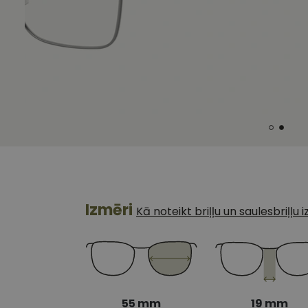
Izmēri
Kā noteikt briļļu un saulesbriļļu
55 mm
19 mm