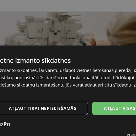
vietne izmanto sīkdatnes
izmanto sīkdatnes, lai varētu uzlabot vietnes lietošanas pieredzi, i
stiku, nodrošināt tās darbību un funkcionalitāti utml. Pārlūkojot v
ciešamo sīkdatņu izmantošanu. Jūs varat atļaut arī citu sīkdatņu
ATĻAUT TIKAI NEPIECIEŠAMĀS
ATĻAUT VISAS
IZĒTI
POWE