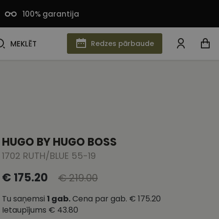
100% garantija
MEKLĒT
MEKLĒT
Redzes pārbaude
HUGO BY HUGO BOSS
1702 RUTH/BLUE 55-19
€ 175.20
€ 219.00
Tu saņemsi
1
gab.
Cena par gab.
€ 175.20
Ietaupījums
€ 43.80