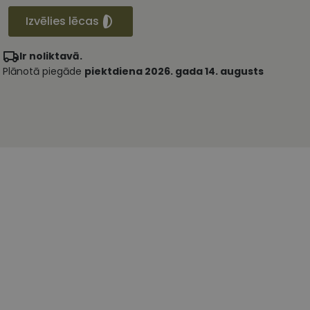
Izvēlies lēcas
Ir noliktavā.
Plānotā piegāde
piektdiena 2026. gada 14. augusts