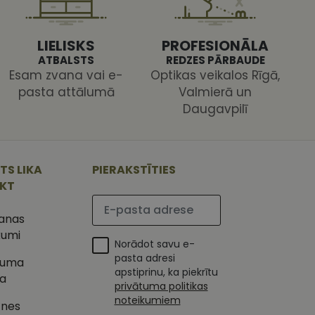
s pareizi.
LIELISKS
PROFESIONĀLA
ATBALSTS
REDZES PĀRBAUDE
Esam zvana vai e-
Optikas veikalos Rīgā,
pasta attālumā
Valmierā un
Daugavpilī
ojam, lai novērtētu
 Analytics - tas ir
ojuma
u par to, kā
tu unikālos
TS LIKA
PIERAKSTĪTIES
lietotājs varētu būt
 ģenerētu skaitli.
IKT
mantots, lai
ietņu analīzes
Lūdzu ievadiet e-pasta adresi
etotāja
m. Tiek uzskatīts, ka
šanas
ļaujot lietotājiem
s programmatūru. To
kumi
iju un apvienotu
Norādot savu e-
s nolūkos.
ojam, lai novērtētu
pasta adresi
tuma
tojot Klaviyo e-
apstiprinu, ka piekrītu
ka
s vietnes pareizu
privātuma politikas
esijas stāvokli.
noteikumiem
tnes