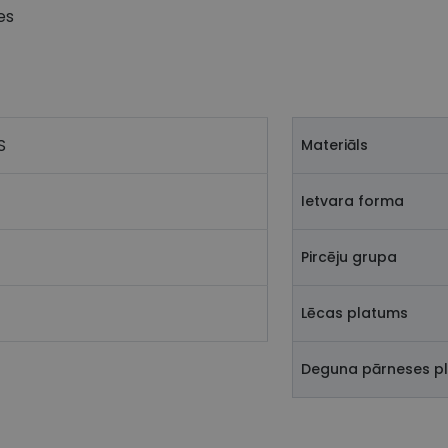
es
S
Materiāls
Ietvara forma
Pircēju grupa
Lēcas platums
Deguna pārneses p