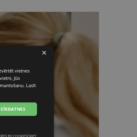
×
zvērtēt vietnes
ietni, Jūs
 izmantošanu.
Lasīt
 SĪKDATNES
RED BY COOKIESCRIPT