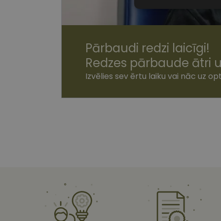
Nepiecieša
sīkdatnes
Pārbaudi redzi laicīgi!
Redzes pārbaude ātri u
Izvēlies sev ērtu laiku vai nāc uz opt
Nepiecie
Šīs sīkdatnes nepieci
sīkdatnes identificē 
tīmekļa vietne nevarē
pakalpojumus. Šīs sīkd
gadus. Šīs noteikti n
Nosaukums
shipping_country
csrftoken
CookieScriptConse