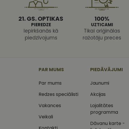
21. GS. OPTIKAS
100%
PIEREDZE
UZTICAMI
Iepirkšanās kā
Tikai oriģinālas
piedzīvojums
ražotāju preces
Nodr
Nosaukums
Jom
Nosaukums
MR
Micr
Cor
.c.cl
_ga
_gcl_au
Goog
PAR MUMS
PIEDĀVĀJUMI
.vizi
Par mums
Jaunumi
MUID
Micr
Cor
_clsk
.bin
Redzes speciālisti
Akcijas
SM
.c.cl
Vakances
Lojalitātes
__kla_id
programma
Veikali
SRM_B
Micr
_ga_C03QQNST0X
Cor
Dāvanu karte -
.c.b
Kontakti