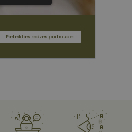
unkcionālās
sīkdatnes
Pieteikties redzes pārbaudei
 sīkdatnes
vātās iespējas. Šīs
z šīm sīkdatnēm
rasītos
ne ilgāk kā divus
s platformu Python.
et noteikta veida
ām.
i atcerētos
 ir nepieciešams, lai