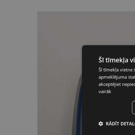
Šī tīmekļa 
Šī tīmekļa vietne 
apmeklējuma stati
akceptējiet nepie
vairāk
RĀDĪT DETAL