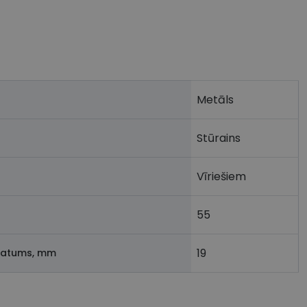
Metāls
Stūrains
Vīriešiem
55
19
latums, mm