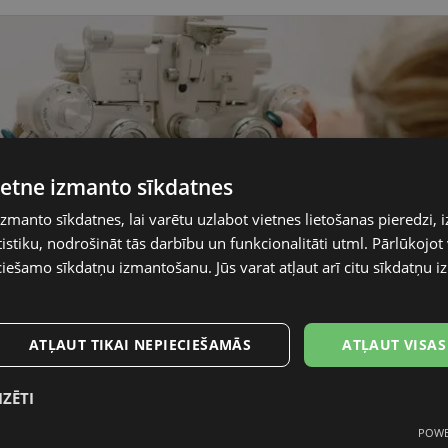
vietne izmanto sīkdatnes
izmanto sīkdatnes, lai varētu uzlabot vietnes lietošanas pieredzi, i
stiku, nodrošināt tās darbību un funkcionalitāti utml. Pārlūkojot v
ciešamo sīkdatņu izmantošanu. Jūs varat atļaut arī citu sīkdatņu
ATĻAUT TIKAI NEPIECIEŠAMĀS
ATĻAUT VISAS
IZĒTI
POWE
mās
Statistikas sīkdatnes
Mārketinga
F