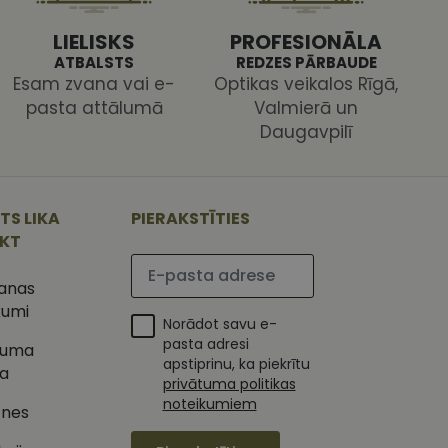
LIELISKS
PROFESIONĀLA
ATBALSTS
REDZES PĀRBAUDE
Esam zvana vai e-
Optikas veikalos Rīgā,
pasta attālumā
Valmierā un
Daugavpilī
ojam, lai novērtētu
 Analytics - tas ir
ojuma
TS LIKA
PIERAKSTĪTIES
u par to, kā
tu unikālos
lietotājs varētu būt
 ģenerētu skaitli.
IKT
mantots, lai
Lūdzu ievadiet e-pasta adresi
ietņu analīzes
etotāja
šanas
m. Tiek uzskatīts, ka
ļaujot lietotājiem
s programmatūru. To
kumi
iju un apvienotu
Norādot savu e-
s nolūkos.
pasta adresi
tuma
ojam, lai novērtētu
apstiprinu, ka piekrītu
tojot Klaviyo e-
ka
privātuma politikas
s vietnes pareizu
noteikumiem
esijas stāvokli.
tnes