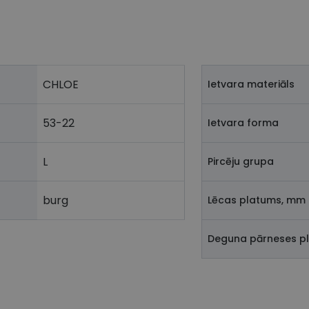
CHLOE
Ietvara materiāls
53-22
Ietvara forma
L
Pircēju grupa
burg
Lēcas platums, mm
Deguna pārneses p