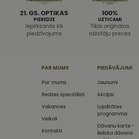
21. GS. OPTIKAS
100%
PIEREDZE
UZTICAMI
Iepirkšanās kā
Tikai oriģinālas
piedzīvojums
ražotāju preces
Nodr
Nosaukums
Jom
Nosaukums
MR
Micr
Cor
.c.cl
_ga
PAR MUMS
PIEDĀVĀJUMI
_gcl_au
Goog
.vizi
Par mums
Jaunumi
MUID
Micr
Cor
Redzes speciālisti
Akcijas
_clsk
.bin
Vakances
Lojalitātes
SM
.c.cl
programma
__kla_id
Veikali
SRM_B
Micr
Dāvanu karte -
_ga_C03QQNST0X
Cor
Kontakti
.c.b
lieliska dāvana