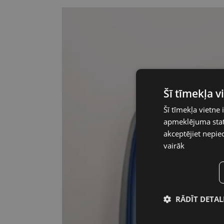
Šī tīmekļa 
Šī tīmekļa vietne 
apmeklējuma stati
akceptējiet nepie
vairāk
RĀDĪT DETAL
Nepiecieša