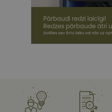
sīkdatnes
Pārbaudi redzi laicīgi!
Redzes pārbaude ātri u
Izvēlies sev ērtu laiku vai nāc uz opt
Nepiecie
Šīs sīkdatnes nepieci
sīkdatnes identificē 
tīmekļa vietne nevarē
pakalpojumus. Šīs sīkd
gadus. Šīs noteikti n
Nosaukums
shipping_country
csrftoken
CookieScriptConse