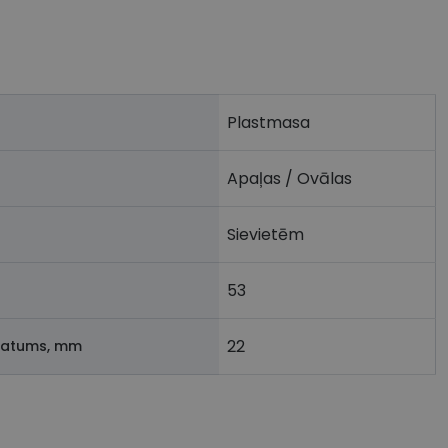
Plastmasa
Apaļas / Ovālas
Sievietēm
53
22
latums, mm