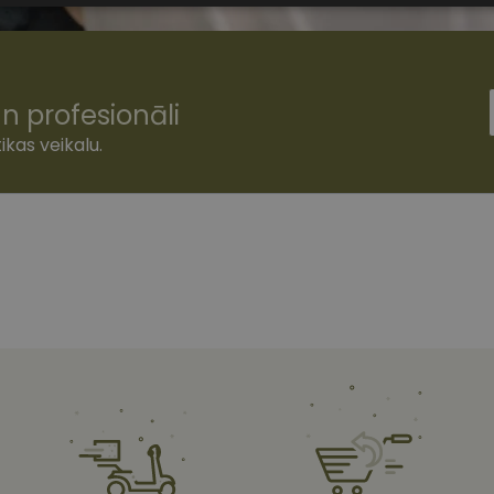
sīkdatnes
n profesionāli
ikas veikalu.
šamās sīkdatnes
Statistikas sīkdatnes
Mārketinga sīkdatnes
Funkcionālās
ešamas, lai Jūs varētu apmeklēt un pārlūkot tīmekļa vietnes saturu un izmantot tās piedā
Jūsu iekārtu, bet neizpauž Jūsu identitāti, kā arī tās nevāc un neapkopo informāciju. Be
s pilnvērtīgi darboties, piemēram, sniegt nepieciešamo informāciju vai nodrošināt piep
atnes tiek glabātas Jūsu iekārtā līdz brīdim, kad sīkdatne izpildījusi savu funkciju, bet 
epieciešamās sīkdatnes izvietojas automātiski.
Nodrošinātājs
/
Derīguma
Apraksts
Joma
termiņš
www.vizionette.lv
1 gads
www.vizionette.lv
11 mēneši
Šis sīkfails ir saistīts ar Django tīmekļa izstrāde
4 nedēļas
Tas ir paredzēts, lai palīdzētu aizsargāt vietni pr
programmatūras uzbrukumiem tīmekļa veidlap
nt
11 mēneši
Šo sīkfailu izmanto Cookie-Script.com serviss, la
CookieScript
3 nedēļas
apmeklētāju sīkfailu piekrišanas preferences. Tas
www.vizionette.lv
Cookie-Script.com sīkfailu reklāmkarogs darboto