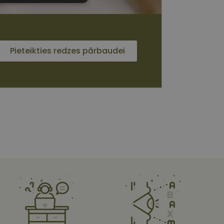
sīkdatnes
Pieteikties redzes pārbaudei
 sīkdatnes
vātās iespējas. Šīs
z šīm sīkdatnēm
rasītos
ne ilgāk kā divus
s platformu Python.
et noteikta veida
ām.
i atcerētos
 ir nepieciešams, lai
s pareizi.