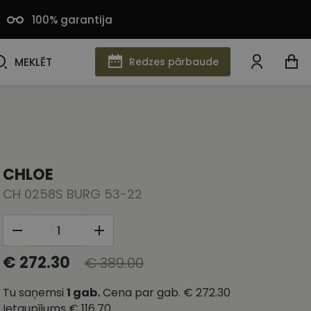
100% garantija
MEKLĒT
MEKLĒT
Redzes pārbaude
CHLOE
CH 0258S BURG 53-22
€ 272.30
€ 389.00
Tu saņemsi
1
gab.
Cena par gab.
€ 272.30
Ietaupījums
€ 116.70