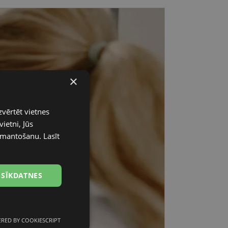
×
zvērtēt vietnes
ietni, Jūs
 izmantošanu.
Lasīt
 SĪKDATNES
RED BY COOKIESCRIPT
unkcionālās