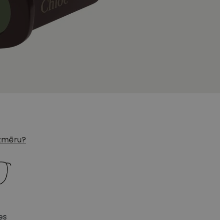
 izmēru?
es