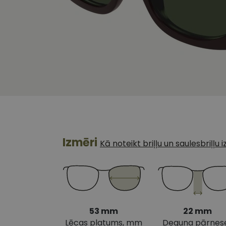
Izmēri
Kā noteikt briļļu un saulesbriļļu
53 mm
22 mm
Lēcas platums, mm
Deguna pārnes