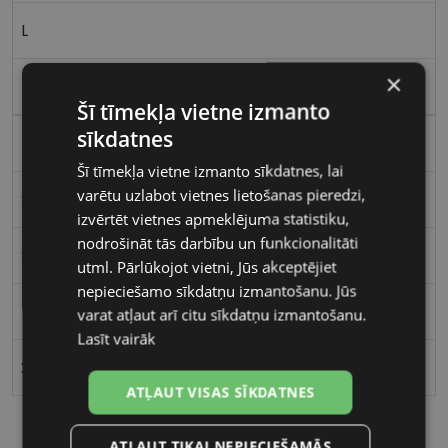
L
×
burg
Šī tīmekļa vietne izmanto
sīkdatnes
Plastmasa
Šī tīmekļa vietne izmanto sīkdatnes, lai
varētu uzlabot vietnes lietošanas pieredzi,
Stūrains
izvērtēt vietnes apmeklējuma statistiku,
nodrošināt tās darbību un funkcionalitāti
Sievietēm
utml. Pārlūkojot vietni, Jūs akceptējiet
nepieciešamo sīkdatņu izmantošanu. Jūs
50
varat atļaut arī citu sīkdatņu izmantošanu.
Lasīt vairāk
23
ATĻAUT VISAS SĪKDATNES
ATĻAUT TIKAI NEPIECIEŠAMĀS