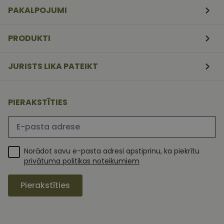
3
Script.com
nedēļas
serviss, lai
PAKALPOJUMI
atcerētos
apmeklētāj
sīkfailu
piekrišanas
PRODUKTI
preferences.
ir nepiecieš
lai Cookie-
Script.com
JURISTS LIKA PATEIKT
sīkfailu
reklāmkaro
darbotos
pareizi.
PIERAKSTĪTIES
Lūdzu ievadiet e-pasta adresi
Norādot savu e-pasta adresi apstiprinu, ka piekrītu
privātuma politikas noteikumiem
Pierakstīties
MR
1 nedēļa
Šis ir Microsoft
Microsoft
MSN pirmās
Corporation
puses sīkfails,
.c.clarity.ms