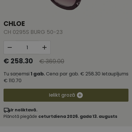
CHLOE
CH 0295S BURG 50-23
€ 258.30
€ 369.00
Tu saņemsi
1
gab.
Cena par gab.
€ 258.30
Ietaupījums
€ 110.70
Ielikt grozā
Ir noliktavā.
Plānotā piegāde
ceturtdiena 2026. gada 13. augusts