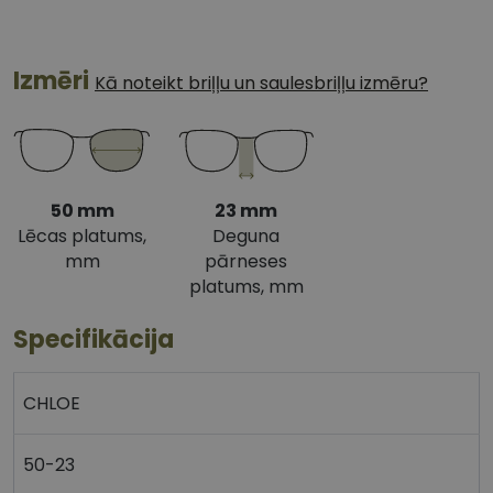
Izmēri
Kā noteikt briļļu un saulesbriļļu izmēru?
50 mm
23 mm
Lēcas platums,
Deguna
mm
pārneses
platums, mm
Specifikācija
CHLOE
50-23