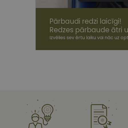
sīkdatnes
Pārbaudi redzi laicīgi!
Redzes pārbaude ātri u
Izvēlies sev ērtu laiku vai nāc uz opt
Nepiecie
Šīs sīkdatnes nepieci
sīkdatnes identificē 
tīmekļa vietne nevarē
pakalpojumus. Šīs sīkd
gadus. Šīs noteikti n
Nosaukums
shipping_country
csrftoken
CookieScriptConse