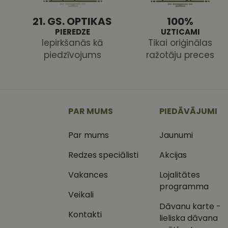
21. GS. OPTIKAS
100%
PIEREDZE
UZTICAMI
Iepirkšanās kā
Tikai oriģinālas
piedzīvojums
ražotāju preces
Nodr
Nosaukums
Jom
Nosaukums
MR
Micr
Cor
.c.cl
_ga
PAR MUMS
PIEDĀVĀJUMI
_gcl_au
Goog
.vizi
Par mums
Jaunumi
MUID
Micr
Cor
Redzes speciālisti
Akcijas
_clsk
.bin
Vakances
Lojalitātes
SM
.c.cl
programma
__kla_id
Veikali
SRM_B
Micr
Dāvanu karte -
_ga_C03QQNST0X
Cor
Kontakti
.c.b
lieliska dāvana