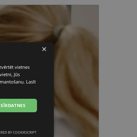
×
zvērtēt vietnes
ietni, Jūs
 izmantošanu.
Lasīt
 SĪKDATNES
RED BY COOKIESCRIPT
unkcionālās