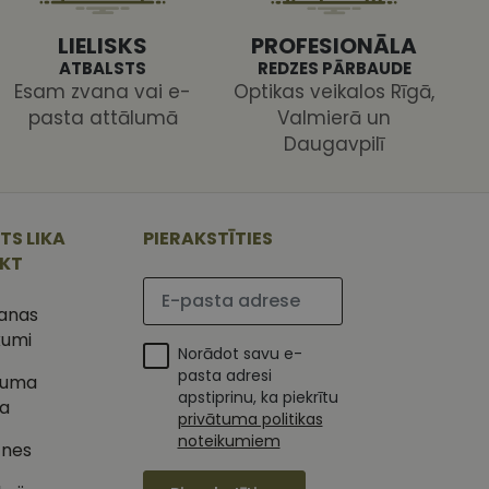
LIELISKS
PROFESIONĀLA
ATBALSTS
REDZES PĀRBAUDE
Esam zvana vai e-
Optikas veikalos Rīgā,
pasta attālumā
Valmierā un
Daugavpilī
ojam, lai novērtētu
 Analytics - tas ir
ojuma
TS LIKA
PIERAKSTĪTIES
u par to, kā
tu unikālos
lietotājs varētu būt
 ģenerētu skaitli.
IKT
mantots, lai
Lūdzu ievadiet e-pasta adresi
ietņu analīzes
etotāja
šanas
m. Tiek uzskatīts, ka
ļaujot lietotājiem
s programmatūru. To
kumi
iju un apvienotu
Norādot savu e-
s nolūkos.
pasta adresi
tuma
ojam, lai novērtētu
apstiprinu, ka piekrītu
tojot Klaviyo e-
ka
privātuma politikas
s vietnes pareizu
noteikumiem
esijas stāvokli.
tnes