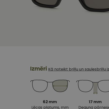
Izmēri
Kā noteikt briļļu un saulesbriļļu
62 mm
17 mm
Lēcas platums, mm
Deguna pārnes