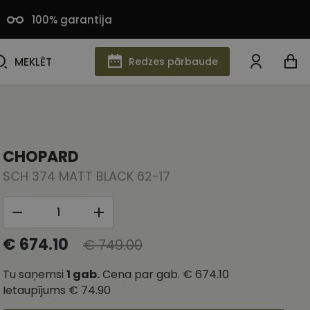
100% garantija
MEKLĒT
MEKLĒT
Redzes pārbaude
CHOPARD
SCH 374 MATT BLACK 62-17
€ 674.10
€ 749.00
Tu saņemsi
1
gab.
Cena par gab.
€ 674.10
Ietaupījums
€ 74.90