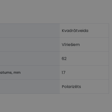
Kvadrātveida
Vīriešiem
62
17
latums, mm
Polarizēts