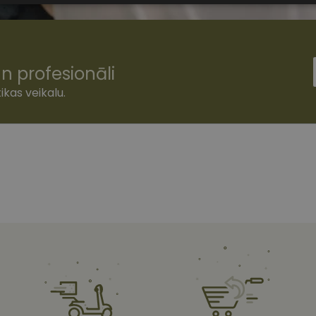
sīkdatnes
n profesionāli
ikas veikalu.
šamās sīkdatnes
Statistikas sīkdatnes
Mārketinga sīkdatnes
Funkcionālās
ešamas, lai Jūs varētu apmeklēt un pārlūkot tīmekļa vietnes saturu un izmantot tās piedā
Jūsu iekārtu, bet neizpauž Jūsu identitāti, kā arī tās nevāc un neapkopo informāciju. Be
s pilnvērtīgi darboties, piemēram, sniegt nepieciešamo informāciju vai nodrošināt piep
atnes tiek glabātas Jūsu iekārtā līdz brīdim, kad sīkdatne izpildījusi savu funkciju, bet 
epieciešamās sīkdatnes izvietojas automātiski.
Nodrošinātājs
/
Derīguma
Apraksts
Joma
termiņš
www.vizionette.lv
1 gads
www.vizionette.lv
11 mēneši
Šis sīkfails ir saistīts ar Django tīmekļa izstrāde
4 nedēļas
Tas ir paredzēts, lai palīdzētu aizsargāt vietni pr
programmatūras uzbrukumiem tīmekļa veidlap
nt
11 mēneši
Šo sīkfailu izmanto Cookie-Script.com serviss, la
CookieScript
3 nedēļas
apmeklētāju sīkfailu piekrišanas preferences. Tas
www.vizionette.lv
Cookie-Script.com sīkfailu reklāmkarogs darboto