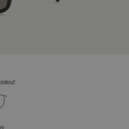
 izmēru?
es