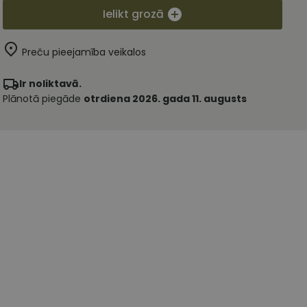
Ielikt grozā
Preču pieejamība veikalos
Ir noliktavā.
Plānotā piegāde
otrdiena 2026. gada 11. augusts