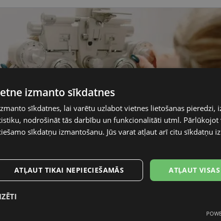
vietne izmanto sīkdatnes
izmanto sīkdatnes, lai varētu uzlabot vietnes lietošanas pieredzi, i
stiku, nodrošināt tās darbību un funkcionalitāti utml. Pārlūkojot v
ciešamo sīkdatņu izmantošanu. Jūs varat atļaut arī citu sīkdatņu
ATĻAUT TIKAI NEPIECIEŠAMĀS
ATĻAUT VISAS
IZĒTI
POWE
mās
Statistikas sīkdatnes
Mārketinga
F