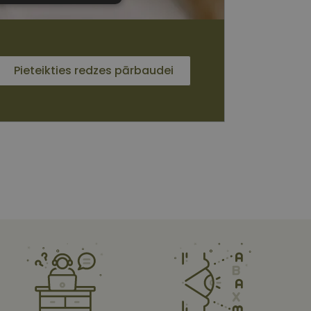
sīkdatnes
Pieteikties redzes pārbaudei
 sīkdatnes
vātās iespējas. Šīs
z šīm sīkdatnēm
rasītos
ne ilgāk kā divus
s platformu Python.
et noteikta veida
ām.
i atcerētos
 ir nepieciešams, lai
s pareizi.