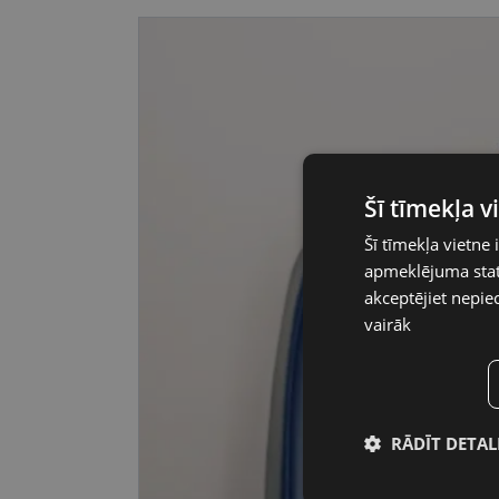
Šī tīmekļa 
Šī tīmekļa vietne 
apmeklējuma stati
akceptējiet nepie
vairāk
RĀDĪT DETAL
Nepiecieša