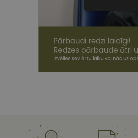
Nepiecieša
sīkdatnes
Pārbaudi redzi laicīgi!
Redzes pārbaude ātri u
Nepiecie
Izvēlies sev ērtu laiku vai nāc uz opt
Šīs sīkdatnes nepieci
sīkdatnes identificē 
tīmekļa vietne nevarē
pakalpojumus. Šīs sīkd
gadus. Šīs noteikti n
Nosaukums
shipping_country
csrftoken
CookieScriptConse