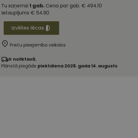
Tu saņemsi
1
gab.
Cena par gab.
€ 494.10
Ietaupījums
€ 54.90
Izvēlies lēcas
Preču pieejamība veikalos
Ir noliktavā.
Plānotā piegāde
piektdiena 2026. gada 14. augusts