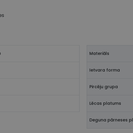
es
D
Materiāls
Ietvara forma
Pircēju grupa
Lēcas platums
Deguna pārneses p