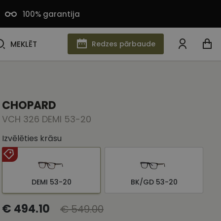
100% garantija
MEKLĒT
MEKLĒT
Redzes pārbaude
CHOPARD
VCH 326 DEMI 53-20
Izvēlēties krāsu
DEMI 53-20
BK/GD 53-20
€ 494.10
€ 549.00