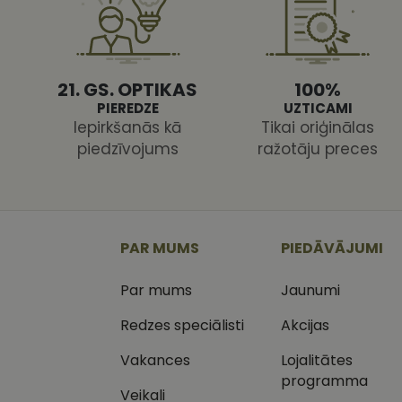
21. GS. OPTIKAS
100%
PIEREDZE
UZTICAMI
Iepirkšanās kā
Tikai oriģinālas
Nodr
Nosaukums
Jom
piedzīvojums
ražotāju preces
Nosaukums
MR
Micr
Cor
.c.cl
_ga
_gcl_au
Goog
.vizi
PAR MUMS
PIEDĀVĀJUMI
MUID
Micr
Par mums
Jaunumi
Cor
_clsk
.bin
Redzes speciālisti
Akcijas
SM
.c.cl
__kla_id
Vakances
Lojalitātes
SRM_B
programma
Micr
_ga_C03QQNST0X
Cor
Veikali