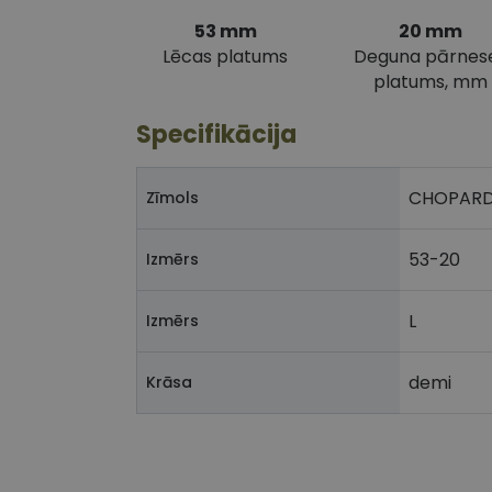
53 mm
20 mm
Lēcas platums
Deguna pārnes
platums, mm
Specifikācija
CHOPAR
Zīmols
53-20
Izmērs
L
Izmērs
demi
Krāsa