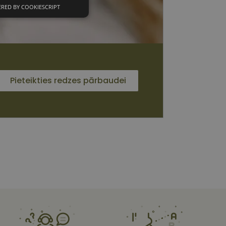
RED BY COOKIESCRIPT
unkcionālās
sīkdatnes
Pieteikties redzes pārbaudei
 sīkdatnes
vātās iespējas. Šīs
z šīm sīkdatnēm
rasītos
ne ilgāk kā divus
s platformu Python.
et noteikta veida
ām.
i atcerētos