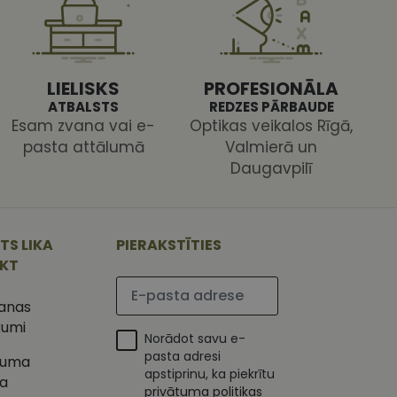
 ir nepieciešams, lai
s pareizi.
LIELISKS
PROFESIONĀLA
ATBALSTS
REDZES PĀRBAUDE
Esam zvana vai e-
Optikas veikalos Rīgā,
pasta attālumā
Valmierā un
Daugavpilī
ojam, lai novērtētu
 Analytics - tas ir
ojuma
u par to, kā
tu unikālos
lietotājs varētu būt
 ģenerētu skaitli.
TS LIKA
PIERAKSTĪTIES
mantots, lai
ietņu analīzes
IKT
etotāja
Lūdzu ievadiet e-pasta adresi
m. Tiek uzskatīts, ka
ļaujot lietotājiem
s programmatūru. To
šanas
iju un apvienotu
s nolūkos.
kumi
ojam, lai novērtētu
Norādot savu e-
tojot Klaviyo e-
pasta adresi
tuma
apstiprinu, ka piekrītu
s vietnes pareizu
ka
esijas stāvokli.
privātuma politikas