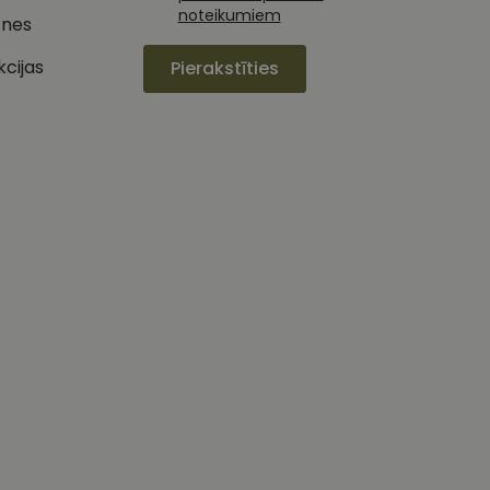
noteikumiem
tnes
izmanto vietni, un
jiedarbību un
s pirms minētās
pieredzi un tīmekļa
kcijas
Pierakstīties
 piemēram, reāllaika
u par to, kā
lietotājs varētu būt
oteiktu, vai vietnes
ojam, lai novērtētu
etotāja
m. Tiek uzskatīts, ka
ļaujot lietotājiem