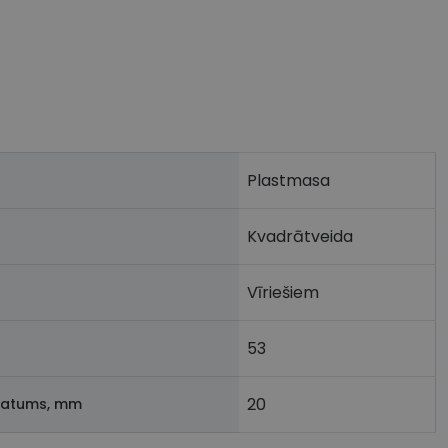
Plastmasa
Kvadrātveida
Vīriešiem
53
20
latums, mm