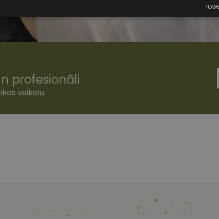
POWE
mās
Statistikas sīkdatnes
Mārketinga
F
sīkdatnes
n profesionāli
šamās sīkdatnes
Statistikas sīkdatnes
Mārketinga sīkdatnes
Funkcionālās
ikas veikalu.
ešamas, lai Jūs varētu apmeklēt un pārlūkot tīmekļa vietnes saturu un izmantot tās piedā
Jūsu iekārtu, bet neizpauž Jūsu identitāti, kā arī tās nevāc un neapkopo informāciju. Be
s pilnvērtīgi darboties, piemēram, sniegt nepieciešamo informāciju vai nodrošināt piep
atnes tiek glabātas Jūsu iekārtā līdz brīdim, kad sīkdatne izpildījusi savu funkciju, bet 
epieciešamās sīkdatnes izvietojas automātiski.
Nodrošinātājs
/
Derīguma
Apraksts
Joma
termiņš
www.vizionette.lv
1 gads
www.vizionette.lv
11 mēneši
Šis sīkfails ir saistīts ar Django tīmekļa izstrāde
4 nedēļas
Tas ir paredzēts, lai palīdzētu aizsargāt vietni pr
programmatūras uzbrukumiem tīmekļa veidlap
nt
11 mēneši
Šo sīkfailu izmanto Cookie-Script.com serviss, la
CookieScript