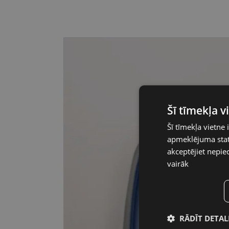
Šī tīmekļa 
Šī tīmekļa vietne 
apmeklējuma stati
akceptējiet nepie
vairāk
RĀDĪT DETAL