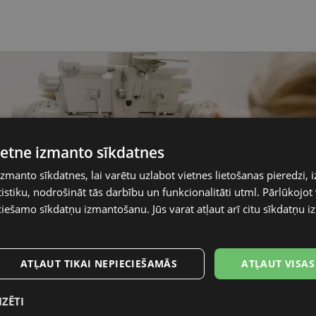
vietne izmanto sīkdatnes
izmanto sīkdatnes, lai varētu uzlabot vietnes lietošanas pieredzi, i
stiku, nodrošināt tās darbību un funkcionalitāti utml. Pārlūkojot v
ciešamo sīkdatņu izmantošanu. Jūs varat atļaut arī citu sīkdatņu
ATĻAUT TIKAI NEPIECIEŠAMĀS
ATĻAUT VISAS
IZĒTI