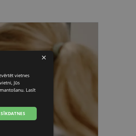
×
zvērtēt vietnes
ietni, Jūs
 izmantošanu.
Lasīt
 SĪKDATNES