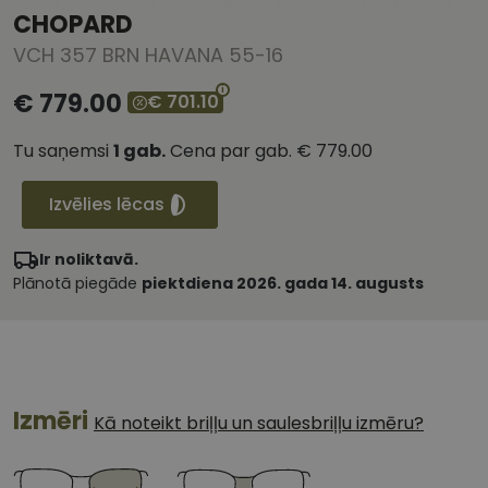
CHOPARD
VCH 357 BRN HAVANA 55-16
€ 779.00
€ 701.10
Tu saņemsi
1
gab.
Cena par gab.
€ 779.00
Izvēlies lēcas
Ir noliktavā.
Plānotā piegāde
piektdiena 2026. gada 14. augusts
Izmēri
Kā noteikt briļļu un saulesbriļļu izmēru?