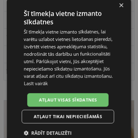
Plastmasa
×
Šī tīmekļa vietne izmanto
Kvadrātveida
sīkdatnes
Šī tīmekļa vietne izmanto sīkdatnes, lai
Vīriešiem
varētu uzlabot vietnes lietošanas pieredzi,
izvērtēt vietnes apmeklējuma statistiku,
nodrošināt tās darbību un funkcionalitāti
55
utml. Pārlūkojot vietni, Jūs akceptējiet
nepieciešamo sīkdatņu izmantošanu. Jūs
16
varat atļaut arī citu sīkdatņu izmantošanu.
Lasīt vairāk
ATĻAUT VISAS SĪKDATNES
ATĻAUT TIKAI NEPIECIEŠAMĀS
RĀDĪT DETALIZĒTI