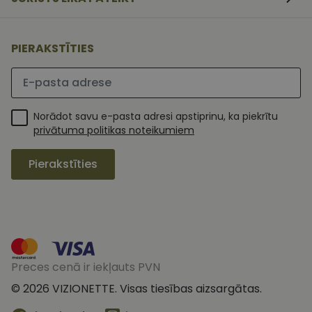
piekrišanas
preferences.
ir nepiecieš
lai Cookie-
Script.com
PIERAKSTĪTIES
sīkfailu
reklāmkaro
darbotos
Lūdzu ievadiet e-pasta adresi
pareizi.
Norādot savu e-pasta adresi apstiprinu, ka piekrītu
privātuma politikas noteikumiem
Pierakstīties
MR
1 nedēļa
Šis ir Microsoft
Microsoft
MSN pirmās
Corporation
puses sīkfails,
Preces cenā ir iekļauts PVN
.c.clarity.ms
kuru mēs
izmantojam, lai
© 2026 VIZIONETTE. Visas tiesības aizsargātas.
novērtētu vietnes
_ga
1 gads 1
Šis sīkfailu
Google LLC
izmantošanu
mēnesis
nosaukums ir
.vizionette.lv