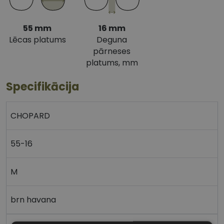
55 mm
16 mm
Lēcas platums
Deguna
pārneses
platums, mm
Specifikācija
CHOPARD
55-16
M
brn havana