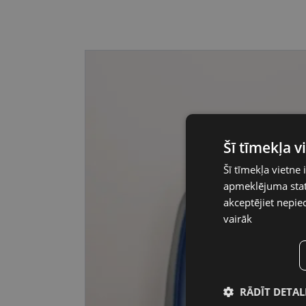
Šī tīmekļa 
Šī tīmekļa vietne 
apmeklējuma stati
akceptējiet nepie
vairāk
RĀDĪT DETAL