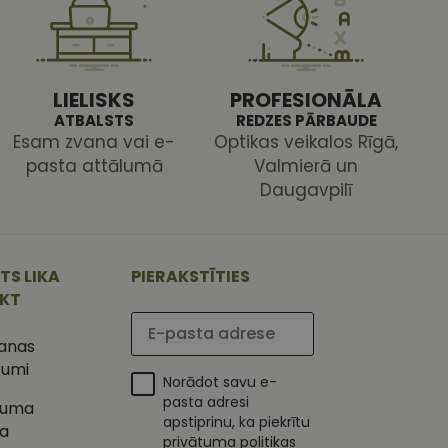
 ir nepieciešams, lai
s pareizi.
LIELISKS
PROFESIONĀLA
ATBALSTS
REDZES PĀRBAUDE
Esam zvana vai e-
Optikas veikalos Rīgā,
pasta attālumā
Valmierā un
Daugavpilī
ojam, lai novērtētu
 Analytics - tas ir
ojuma
u par to, kā
tu unikālos
lietotājs varētu būt
 ģenerētu skaitli.
TS LIKA
PIERAKSTĪTIES
mantots, lai
ietņu analīzes
IKT
etotāja
Lūdzu ievadiet e-pasta adresi
m. Tiek uzskatīts, ka
ļaujot lietotājiem
s programmatūru. To
šanas
iju un apvienotu
s nolūkos.
kumi
ojam, lai novērtētu
Norādot savu e-
tojot Klaviyo e-
pasta adresi
tuma
apstiprinu, ka piekrītu
s vietnes pareizu
ka
esijas stāvokli.
privātuma politikas