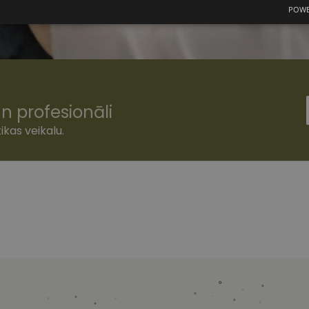
POWE
mās
Statistikas sīkdatnes
Mārketinga
F
sīkdatnes
n profesionāli
šamās sīkdatnes
Statistikas sīkdatnes
Mārketinga sīkdatnes
Funkcionālās
ikas veikalu.
ešamas, lai Jūs varētu apmeklēt un pārlūkot tīmekļa vietnes saturu un izmantot tās piedā
Jūsu iekārtu, bet neizpauž Jūsu identitāti, kā arī tās nevāc un neapkopo informāciju. Be
s pilnvērtīgi darboties, piemēram, sniegt nepieciešamo informāciju vai nodrošināt piep
atnes tiek glabātas Jūsu iekārtā līdz brīdim, kad sīkdatne izpildījusi savu funkciju, bet 
epieciešamās sīkdatnes izvietojas automātiski.
Nodrošinātājs
/
Derīguma
Apraksts
Joma
termiņš
www.vizionette.lv
1 gads
www.vizionette.lv
11 mēneši
Šis sīkfails ir saistīts ar Django tīmekļa izstrāde
4 nedēļas
Tas ir paredzēts, lai palīdzētu aizsargāt vietni pr
programmatūras uzbrukumiem tīmekļa veidlap
nt
11 mēneši
Šo sīkfailu izmanto Cookie-Script.com serviss, la
CookieScript