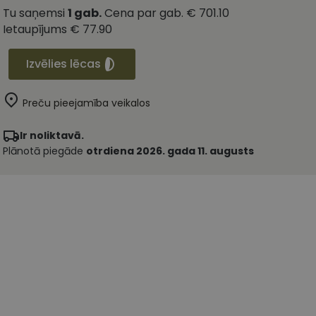
Tu saņemsi
1
gab.
Cena par gab.
€ 701.10
Ietaupījums
€ 77.90
Izvēlies lēcas
Preču pieejamība veikalos
Ir noliktavā.
Plānotā piegāde
otrdiena 2026. gada 11. augusts