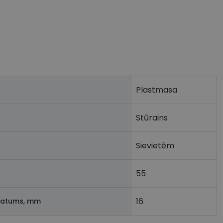
Plastmasa
Stūrains
Sievietēm
55
16
latums, mm