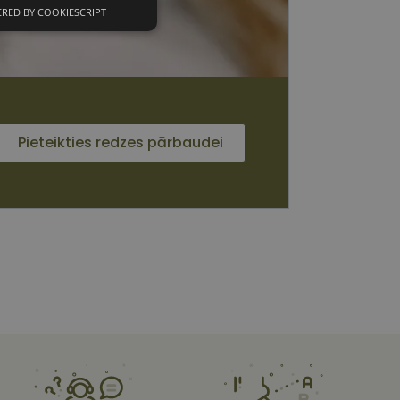
RED BY COOKIESCRIPT
unkcionālās
sīkdatnes
Pieteikties redzes pārbaudei
 sīkdatnes
vātās iespējas. Šīs
z šīm sīkdatnēm
rasītos
ne ilgāk kā divus
s platformu Python.
et noteikta veida
ām.
i atcerētos