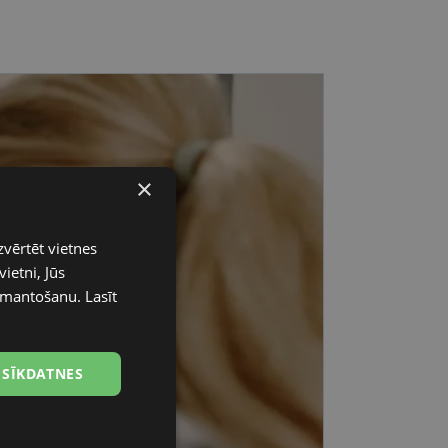
×
zvērtēt vietnes
ietni, Jūs
 izmantošanu.
Lasīt
 SĪKDATNES