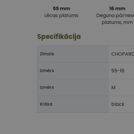
55 mm
16 mm
Lēcas platums
Deguna pārnes
platums, mm
Specifikācija
CHOPAR
Zīmols
55-16
Izmērs
M
Izmērs
black
Krāsa