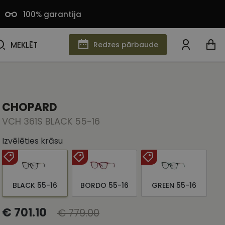
100% garantija
MEKLĒT
MEKLĒT
Redzes pārbaude
CHOPARD
VCH 361S BLACK 55-16
Izvēlēties krāsu
BLACK 55-16
BORDO 55-16
GREEN 55-16
€ 701.10
€ 779.00