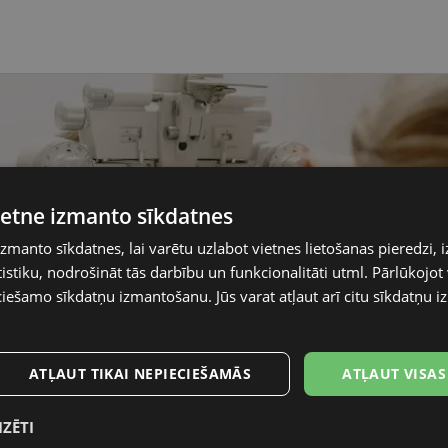
vietne izmanto sīkdatnes
izmanto sīkdatnes, lai varētu uzlabot vietnes lietošanas pieredzi, i
stiku, nodrošināt tās darbību un funkcionalitāti utml. Pārlūkojot v
ciešamo sīkdatņu izmantošanu. Jūs varat atļaut arī citu sīkdatņu
ATĻAUT TIKAI NEPIECIEŠAMĀS
ATĻAUT VISAS
IZĒTI