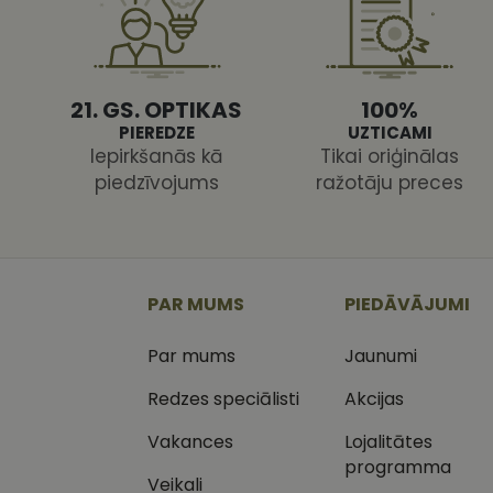
21. GS. OPTIKAS
100%
PIEREDZE
UZTICAMI
Iepirkšanās kā
Tikai oriģinālas
Nodr
Nosaukums
Jom
piedzīvojums
ražotāju preces
Nosaukums
MR
Micr
Cor
.c.cl
_ga
_gcl_au
Goog
.vizi
PAR MUMS
PIEDĀVĀJUMI
MUID
Micr
Par mums
Jaunumi
Cor
_clsk
.bin
Redzes speciālisti
Akcijas
SM
.c.cl
__kla_id
Vakances
Lojalitātes
SRM_B
programma
Micr
_ga_C03QQNST0X
Cor
Veikali