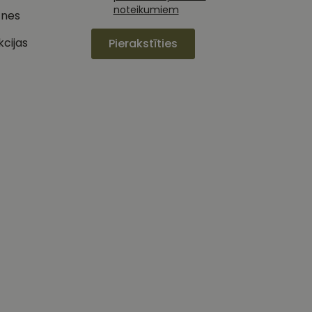
noteikumiem
tnes
izmanto vietni, un
jiedarbību un
s pirms minētās
pieredzi un tīmekļa
kcijas
Pierakstīties
 piemēram, reāllaika
u par to, kā
lietotājs varētu būt
oteiktu, vai vietnes
ojam, lai novērtētu
etotāja
m. Tiek uzskatīts, ka
ļaujot lietotājiem