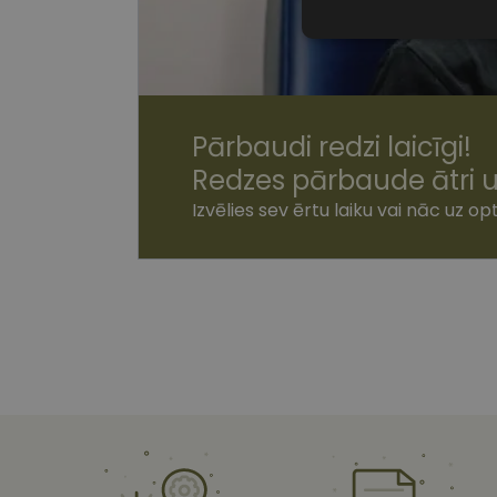
Nepiecieša
sīkdatnes
Pārbaudi redzi laicīgi!
Redzes pārbaude ātri u
Nepiecie
Izvēlies sev ērtu laiku vai nāc uz opt
Šīs sīkdatnes nepieci
sīkdatnes identificē 
tīmekļa vietne nevarē
pakalpojumus. Šīs sīkd
gadus. Šīs noteikti n
Nosaukums
shipping_country
csrftoken
CookieScriptConse