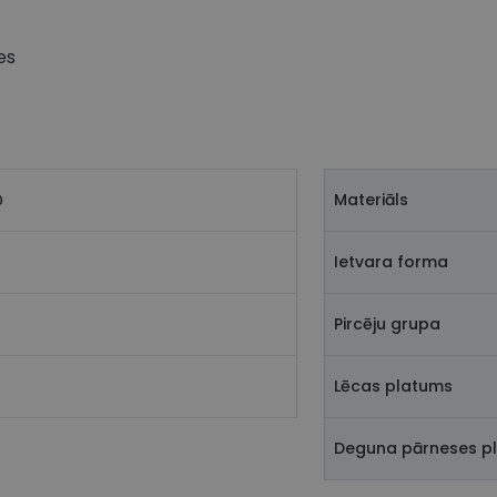
es
D
Materiāls
Ietvara forma
Pircēju grupa
Lēcas platums
Deguna pārneses p