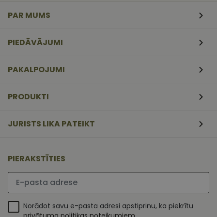
veidlapām.
PAR MUMS
CookieScriptConsent
11
Šo sīkfailu
CookieScript
mēneši
izmanto Coo
www.vizionette.lv
3
Script.com
nedēļas
serviss, lai
PIEDĀVĀJUMI
atcerētos
apmeklētāj
sīkfailu
piekrišanas
PAKALPOJUMI
preferences.
ir nepiecieš
lai Cookie-
Script.com
PRODUKTI
sīkfailu
reklāmkaro
darbotos
pareizi.
JURISTS LIKA PATEIKT
PIERAKSTĪTIES
Lūdzu ievadiet e-pasta adresi
Norādot savu e-pasta adresi apstiprinu, ka piekrītu
privātuma politikas noteikumiem