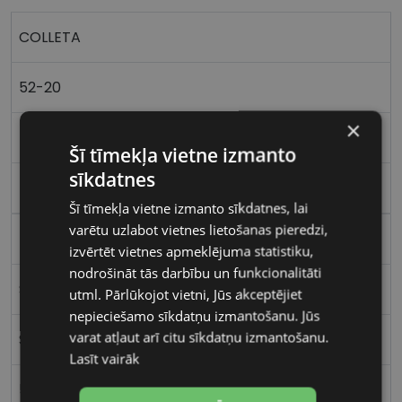
COLLETA
52-20
×
M
Šī tīmekļa vietne izmanto
sīkdatnes
black
Šī tīmekļa vietne izmanto sīkdatnes, lai
varētu uzlabot vietnes lietošanas pieredzi,
Metāls
izvērtēt vietnes apmeklējuma statistiku,
nodrošināt tās darbību un funkcionalitāti
Stūrains
utml. Pārlūkojot vietni, Jūs akceptējiet
nepieciešamo sīkdatņu izmantošanu. Jūs
varat atļaut arī citu sīkdatņu izmantošanu.
Sievietēm
Lasīt vairāk
52