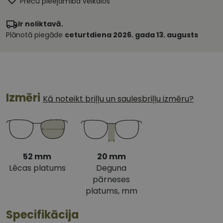
Preču pieejamība veikalos
Ir noliktavā.
Plānotā piegāde
ceturtdiena 2026. gada 13. augusts
Izmēri
Kā noteikt briļļu un saulesbriļļu izmēru?
52 mm
20 mm
Lēcas platums
Deguna
pārneses
platums, mm
Specifikācija