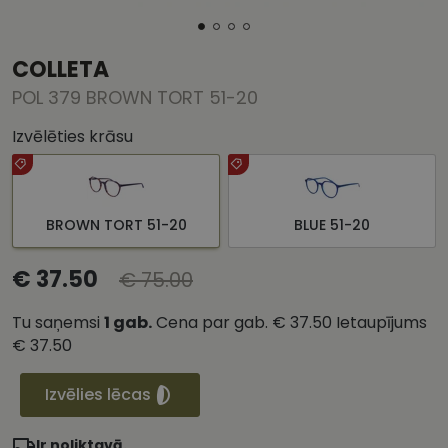
COLLETA
POL 379 BROWN TORT 51-20
Izvēlēties krāsu
BROWN TORT 51-20
BLUE 51-20
€ 37.50
€ 75.00
Tu saņemsi
1
gab.
Cena par gab.
€ 37.50
Ietaupījums
€ 37.50
Izvēlies lēcas
Ir noliktavā.