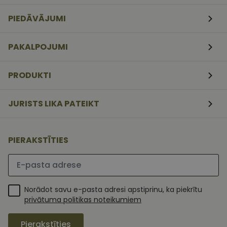
CookieScriptConsent
11
Šo sīkfailu
CookieScript
mēneši
izmanto Coo
www.vizionette.lv
PIEDĀVĀJUMI
3
Script.com
nedēļas
serviss, lai
atcerētos
apmeklētāj
PAKALPOJUMI
sīkfailu
piekrišanas
preferences.
ir nepiecieš
PRODUKTI
lai Cookie-
Script.com
sīkfailu
reklāmkaro
JURISTS LIKA PATEIKT
darbotos
pareizi.
PIERAKSTĪTIES
Lūdzu ievadiet e-pasta adresi
Norādot savu e-pasta adresi apstiprinu, ka piekrītu
privātuma politikas noteikumiem
Pierakstīties