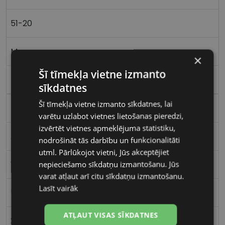
51-20
M
×
Šī tīmekļa vietne izmanto
brown tort
sīkdatnes
Šī tīmekļa vietne izmanto sīkdatnes, lai
Plastmasa
varētu uzlabot vietnes lietošanas pieredzi,
izvērtēt vietnes apmeklējuma statistiku,
Apaļas / Ovālas
nodrošināt tās darbību un funkcionalitāti
utml. Pārlūkojot vietni, Jūs akceptējiet
nepieciešamo sīkdatņu izmantošanu. Jūs
Vīriešiem
varat atļaut arī citu sīkdatņu izmantošanu.
Lasīt vairāk
51
ATĻAUT VISAS SĪKDATNES
20