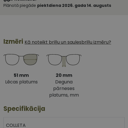
Plānotā piegāde
piektdiena 2026. gada 14. augusts
Izmēri
Kā noteikt briļļu un saulesbriļļu izmēru?
51 mm
20 mm
Lēcas platums
Deguna
pārneses
platums, mm
Specifikācija
COLLETA