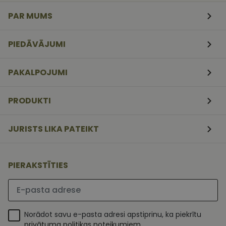
veidlapām.
PAR MUMS
CookieScriptConsent
11
Šo sīkfailu
CookieScript
mēneši
izmanto Coo
www.vizionette.lv
3
Script.com
nedēļas
serviss, lai
PIEDĀVĀJUMI
atcerētos
apmeklētāj
sīkfailu
piekrišanas
PAKALPOJUMI
preferences.
ir nepiecieš
lai Cookie-
Script.com
PRODUKTI
sīkfailu
reklāmkaro
darbotos
pareizi.
JURISTS LIKA PATEIKT
PIERAKSTĪTIES
Lūdzu ievadiet e-pasta adresi
Norādot savu e-pasta adresi apstiprinu, ka piekrītu
privātuma politikas noteikumiem