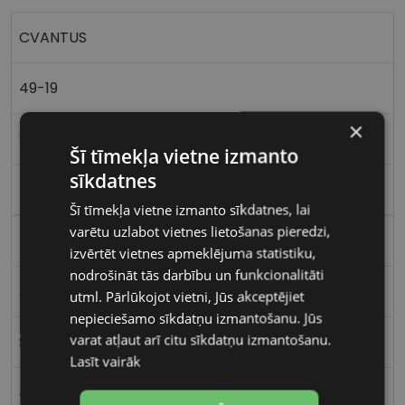
CVANTUS
49-19
×
S
Šī tīmekļa vietne izmanto
sīkdatnes
blue/mos
Šī tīmekļa vietne izmanto sīkdatnes, lai
varētu uzlabot vietnes lietošanas pieredzi,
Plastmasa
izvērtēt vietnes apmeklējuma statistiku,
nodrošināt tās darbību un funkcionalitāti
Apaļas / Ovālas
utml. Pārlūkojot vietni, Jūs akceptējiet
nepieciešamo sīkdatņu izmantošanu. Jūs
varat atļaut arī citu sīkdatņu izmantošanu.
Sievietēm
Lasīt vairāk
49