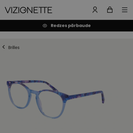
Redzes pārbaude
Brilles