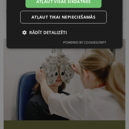
ATĻAUT VISAS SĪKDATNES
19
ATĻAUT TIKAI NEPIECIEŠAMĀS
RĀDĪT DETALIZĒTI
POWERED BY COOKIESCRIPT
Nepieciešamās
Statistikas
sīkdatnes
sīkdatnes
Mārketinga
Funkcionālās
sīkdatnes
sīkdatnes
Nepieciešamās sīkdatnes
Statistikas sīkdatnes
Mārketinga sīkdatnes
Funkcionālās sīkdatnes