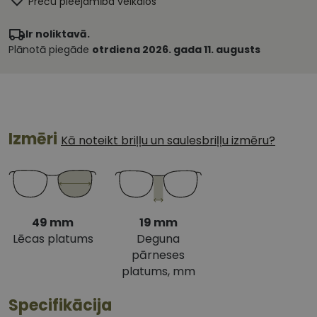
Preču pieejamība veikalos
Ir noliktavā.
Plānotā piegāde
otrdiena 2026. gada 11. augusts
Izmēri
Kā noteikt briļļu un saulesbriļļu izmēru?
49 mm
19 mm
Lēcas platums
Deguna
pārneses
platums, mm
Specifikācija