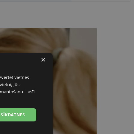
×
zvērtēt vietnes
ietni, Jūs
 izmantošanu.
Lasīt
 SĪKDATNES