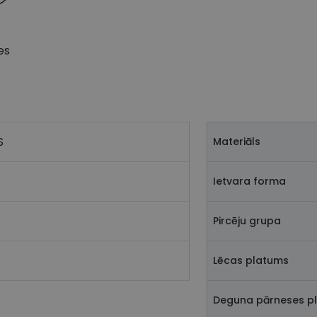
es
S
Materiāls
Ietvara forma
Pircēju grupa
Lēcas platums
Deguna pārneses p