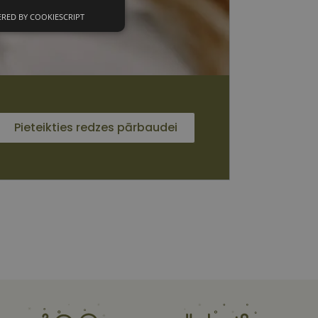
RED BY COOKIESCRIPT
unkcionālās
sīkdatnes
Pieteikties redzes pārbaudei
 sīkdatnes
vātās iespējas. Šīs
z šīm sīkdatnēm
rasītos
ne ilgāk kā divus
s platformu Python.
et noteikta veida
ām.