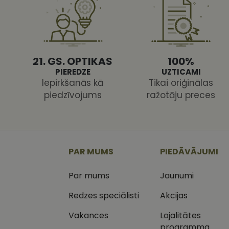
CookieScriptConse
21. GS. OPTIKAS
100%
PIEREDZE
UZTICAMI
Nodr
Iepirkšanās kā
Tikai oriģinālas
Nosaukums
Jom
piedzīvojums
ražotāju preces
Nosaukums
MR
Micr
Cor
.c.cl
_ga
_gcl_au
Goog
.vizi
PAR MUMS
PIEDĀVĀJUMI
MUID
Micr
Cor
Par mums
Jaunumi
_clsk
.bin
Redzes speciālisti
Akcijas
SM
.c.cl
__kla_id
Vakances
Lojalitātes
SRM_B
Micr
programma
_ga_C03QQNST0X
Cor