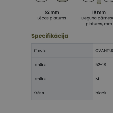
52 mm
18 mm
Lēcas platums
Deguna pārnes
platums, mm
Specifikācija
CVANTU
Zīmols
52-18
Izmērs
M
Izmērs
black
Krāsa