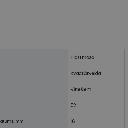
Plastmasa
Kvadrātveida
Vīriešiem
52
18
latums, mm