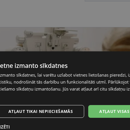
vietne izmanto sīkdatnes
izmanto sīkdatnes, lai varētu uzlabot vietnes lietošanas pieredzi, i
stiku, nodrošināt tās darbību un funkcionalitāti utml. Pārlūkojot v
ciešamo sīkdatņu izmantošanu. Jūs varat atļaut arī citu sīkdatņu
ATĻAUT TIKAI NEPIECIEŠAMĀS
ATĻAUT VISAS
IZĒTI