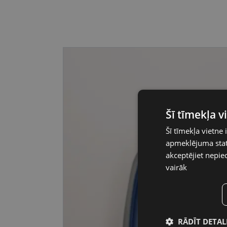
Šī tīmekļa 
Šī tīmekļa vietne 
apmeklējuma stati
akceptējiet nepie
vairāk
RĀDĪT DETAL