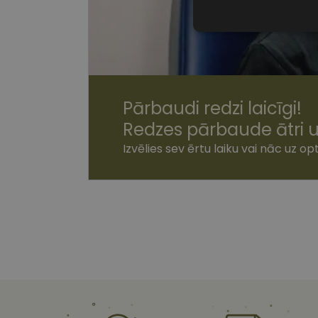
Nepiecieša
sīkdatnes
Pārbaudi redzi laicīgi!
Redzes pārbaude ātri u
Nepiecie
Izvēlies sev ērtu laiku vai nāc uz opt
Šīs sīkdatnes nepieci
sīkdatnes identificē 
tīmekļa vietne nevarē
pakalpojumus. Šīs sīkd
gadus. Šīs noteikti n
Nosaukums
shipping_country
csrftoken