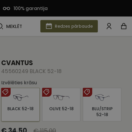
100% garantija
MEKLĒT
MEKLĒT
Redzes pārbaude
CVANTUS
45560249 BLACK 52-18
Izvēlēties krāsu
BLACK 52-18
OLIVE 52-18
BLU/STRIP
52-18
€ 34.50
€ 115.00