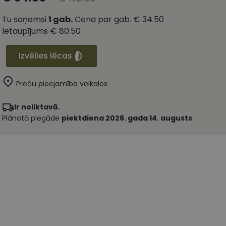
Tu saņemsi
1
gab.
Cena par gab.
€ 34.50
Ietaupījums
€ 80.50
Izvēlies lēcas
Preču pieejamība veikalos
Ir noliktavā.
Plānotā piegāde
piektdiena 2026. gada 14. augusts