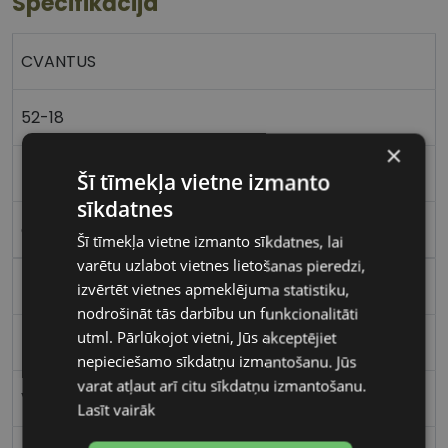
Specifikācija
CVANTUS
52-18
×
M
Šī tīmekļa vietne izmanto
sīkdatnes
olive
Šī tīmekļa vietne izmanto sīkdatnes, lai
varētu uzlabot vietnes lietošanas pieredzi,
Plastmasa
izvērtēt vietnes apmeklējuma statistiku,
nodrošināt tās darbību un funkcionalitāti
utml. Pārlūkojot vietni, Jūs akceptējiet
Kvadrātveida
nepieciešamo sīkdatņu izmantošanu. Jūs
varat atļaut arī citu sīkdatņu izmantošanu.
Vīriešiem
Lasīt vairāk