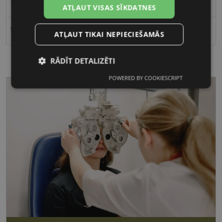
52
ATĻAUT VISAS SĪKDATNES
18
ATĻAUT TIKAI NEPIECIEŠAMĀS
RĀDĪT DETALIZĒTI
POWERED BY COOKIESCRIPT
Nepieciešamās
Statistikas
sīkdatnes
sīkdatnes
Mārketinga
Funkcionālās
sīkdatnes
sīkdatnes
Nepieciešamās sīkdatnes
Statistikas sīkdatnes
Mārketinga sīkdatnes
Funkcionālās sīkdatnes