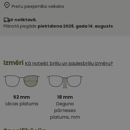
Preču pieejamība veikalos
Ir noliktavā.
Plānotā piegāde
piektdiena 2026. gada 14. augusts
Izmēri
Kā noteikt briļļu un saulesbriļļu izmēru?
52 mm
18 mm
Lēcas platums
Deguna
pārneses
platums, mm