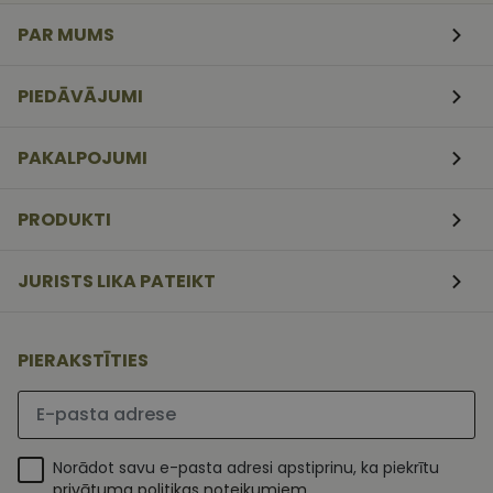
veidlapām.
PAR MUMS
CookieScriptConsent
11
Šo sīkfailu
CookieScript
mēneši
izmanto Coo
www.vizionette.lv
3
Script.com
nedēļas
serviss, lai
PIEDĀVĀJUMI
atcerētos
apmeklētāj
sīkfailu
piekrišanas
PAKALPOJUMI
preferences.
ir nepiecieš
lai Cookie-
Script.com
PRODUKTI
sīkfailu
reklāmkaro
darbotos
pareizi.
JURISTS LIKA PATEIKT
PIERAKSTĪTIES
Lūdzu ievadiet e-pasta adresi
Norādot savu e-pasta adresi apstiprinu, ka piekrītu
privātuma politikas noteikumiem