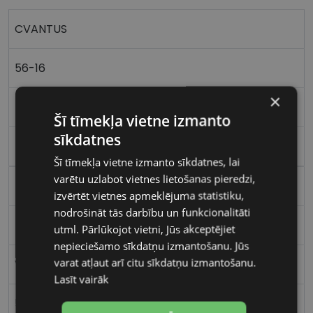
CVANTUS
56-16
×
M
Šī tīmekļa vietne izmanto
sīkdatnes
blue
Šī tīmekļa vietne izmanto sīkdatnes, lai
varētu uzlabot vietnes lietošanas pieredzi,
Plastmasa
izvērtēt vietnes apmeklējuma statistiku,
nodrošināt tās darbību un funkcionalitāti
Kvadrātveida
utml. Pārlūkojot vietni, Jūs akceptējiet
nepieciešamo sīkdatņu izmantošanu. Jūs
varat atļaut arī citu sīkdatņu izmantošanu.
Vīriešiem
Lasīt vairāk
56