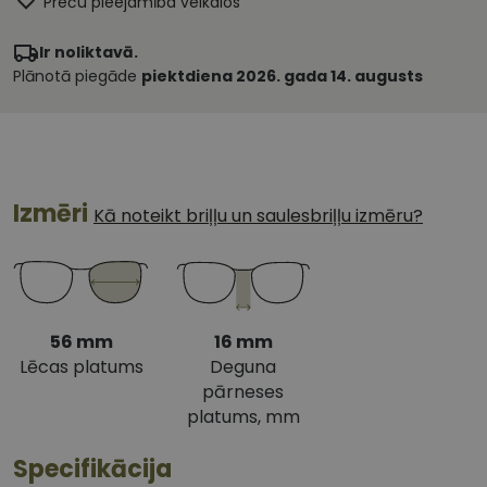
Preču pieejamība veikalos
Ir noliktavā.
Plānotā piegāde
piektdiena 2026. gada 14. augusts
Izmēri
Kā noteikt briļļu un saulesbriļļu izmēru?
56 mm
16 mm
Lēcas platums
Deguna
pārneses
platums, mm
Specifikācija