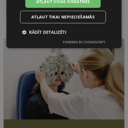
ATĻAUT VISAS SĪKDATNES
16
ATĻAUT TIKAI NEPIECIEŠAMĀS
RĀDĪT DETALIZĒTI
POWERED BY COOKIESCRIPT
Nepieciešamās
Statistikas
sīkdatnes
sīkdatnes
Mārketinga
Funkcionālās
sīkdatnes
sīkdatnes
Nepieciešamās sīkdatnes
Statistikas sīkdatnes
Mārketinga sīkdatnes
Funkcionālās sīkdatnes