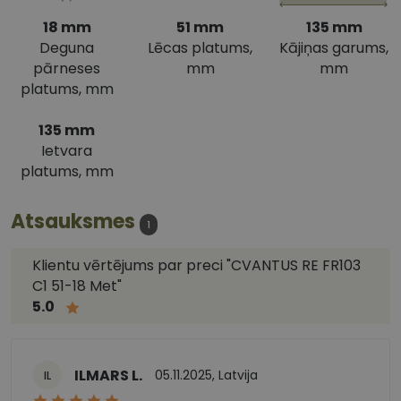
18 mm
51 mm
135 mm
Deguna
Lēcas platums,
Kājiņas garums,
pārneses
mm
mm
platums, mm
135 mm
Ietvara
platums, mm
Atsauksmes
1
Klientu vērtējums par preci "CVANTUS RE FR103
C1 51-18 Met"
5.0
ILMARS L.
05.11.2025, Latvija
IL