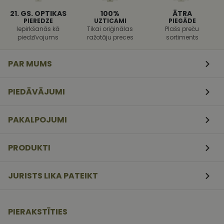
programmat
21. GS. OPTIKAS
100%
ĀTRA
uzbrukumi
tīmekļa
PIEREDZE
UZTICAMI
PIEGĀDE
veidlapām.
Iepirkšanās kā
Tikai oriģinālas
Plašs preču
piedzīvojums
ražotāju preces
sortiments
CookieScriptConsent
11
Šo sīkfailu
CookieScript
mēneši
izmanto Coo
www.vizionette.lv
3
Script.com
PAR MUMS
nedēļas
serviss, lai
atcerētos
apmeklētāj
sīkfailu
PIEDĀVĀJUMI
piekrišanas
preferences.
ir nepiecieš
lai Cookie-
PAKALPOJUMI
Script.com
sīkfailu
reklāmkaro
darbotos
PRODUKTI
pareizi.
JURISTS LIKA PATEIKT
PIERAKSTĪTIES