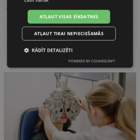
CVANTUS RE
ATĻAUT VISAS SĪKDATNES
Unisex
ATĻAUT TIKAI NEPIECIEŠAMĀS
52-22
RĀDĪT DETALIZĒTI
POWERED BY COOKIESCRIPT
Nepieciešamās
Statistikas
sīkdatnes
sīkdatnes
Mārketinga
Funkcionālās
sīkdatnes
sīkdatnes