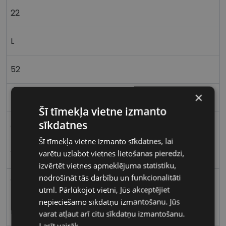
22
L
52
×
Kangjing Optics
Šī tīmekļa vietne izmanto
sīkdatnes
c4
Šī tīmekļa vietne izmanto sīkdatnes, lai
varētu uzlabot vietnes lietošanas pieredzi,
137
izvērtēt vietnes apmeklējuma statistiku,
nodrošināt tās darbību un funkcionalitāti
135
utml. Pārlūkojot vietni, Jūs akceptējiet
nepieciešamo sīkdatņu izmantošanu. Jūs
Metāls
varat atļaut arī citu sīkdatņu izmantošanu.
Lasīt vairāk