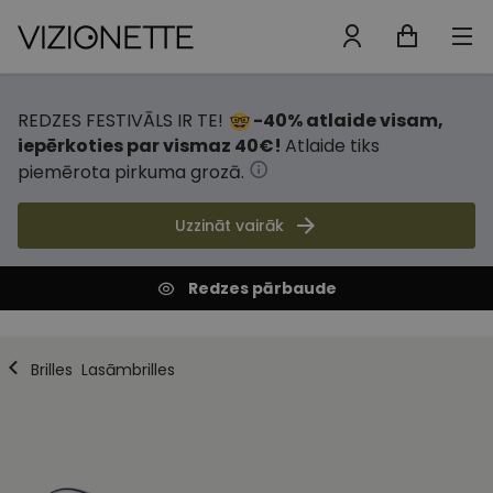
REDZES FESTIVĀLS IR TE!
-40% atlaide visam,
iepērkoties par vismaz 40€!
Atlaide tiks
piemērota pirkuma grozā.
Uzzināt vairāk
Redzes pārbaude
Brilles
Lasāmbrilles