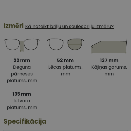
Izmēri
Kā noteikt briļļu un saulesbriļļu izmēru?
22 mm
52 mm
137 mm
Deguna
Lēcas platums,
Kājiņas garums,
pārneses
mm
mm
platums, mm
135 mm
Ietvara
platums, mm
Specifikācija