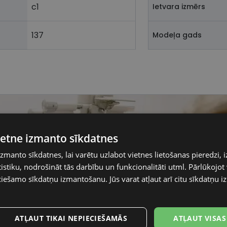
c1
Ietvara izmērs
137
Modeļa gads
vietne izmanto sīkdatnes
izmanto sīkdatnes, lai varētu uzlabot vietnes lietošanas pieredzi, i
stiku, nodrošināt tās darbību un funkcionalitāti utml. Pārlūkojot v
ciešamo sīkdatņu izmantošanu. Jūs varat atļaut arī citu sīkdatņu
ATĻAUT TIKAI NEPIECIEŠAMĀS
ATĻAUT VISAS