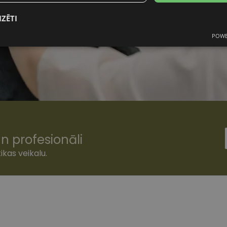
IZĒTI
POWE
mās
Statistikas sīkdatnes
Mārketinga
F
sīkdatnes
šamās sīkdatnes
Statistikas sīkdatnes
Mārketinga sīkdatnes
Funkcionālās
n profesionāli
ešamas, lai Jūs varētu apmeklēt un pārlūkot tīmekļa vietnes saturu un izmantot tās piedā
Jūsu iekārtu, bet neizpauž Jūsu identitāti, kā arī tās nevāc un neapkopo informāciju. Be
ikas veikalu.
s pilnvērtīgi darboties, piemēram, sniegt nepieciešamo informāciju vai nodrošināt piep
atnes tiek glabātas Jūsu iekārtā līdz brīdim, kad sīkdatne izpildījusi savu funkciju, bet 
epieciešamās sīkdatnes izvietojas automātiski.
Nodrošinātājs
/
Derīguma
Apraksts
Joma
termiņš
www.vizionette.lv
1 gads
www.vizionette.lv
11 mēneši
Šis sīkfails ir saistīts ar Django tīmekļa izstrāde