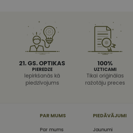
CookieScriptConse
Nodr
21. GS. OPTIKAS
100%
Nosaukums
Jom
PIEREDZE
UZTICAMI
Nosaukums
MR
Micr
Iepirkšanās kā
Tikai oriģinālas
Cor
piedzīvojums
ražotāju preces
.c.cl
_ga
_gcl_au
Goog
.vizi
MUID
Micr
Cor
PAR MUMS
PIEDĀVĀJUMI
_clsk
.bin
Par mums
Jaunumi
SM
.c.cl