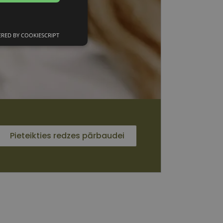
RED BY COOKIESCRIPT
unkcionālās
sīkdatnes
 sīkdatnes
Pieteikties redzes pārbaudei
vātās iespējas. Šīs
z šīm sīkdatnēm
rasītos
ne ilgāk kā divus
s platformu Python.