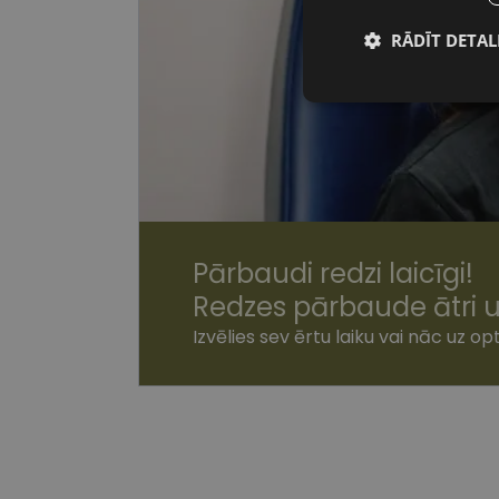
RĀDĪT DETAL
Nepiecieša
sīkdatnes
Nepiecie
Pārbaudi redzi laicīgi!
Redzes pārbaude ātri u
Šīs sīkdatnes nepieci
sīkdatnes identificē 
Izvēlies sev ērtu laiku vai nāc uz opt
tīmekļa vietne nevarē
pakalpojumus. Šīs sīkd
gadus. Šīs noteikti n
Nosaukums
shipping_country
csrftoken