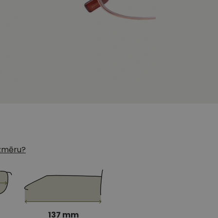
 izmēru?
137 mm