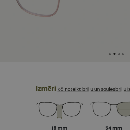
Izmēri
Kā noteikt briļļu un saulesbriļļu
18 mm
54 mm