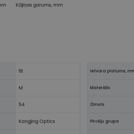
 mm
Kājiņas garums, mm
18
Ietvara platums, m
M
Materiāls
54
Zīmols
Kangjing Optics
Pircēju grupa