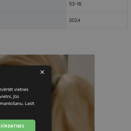
53-18
2024
×
zvērtēt vietnes
ietni, Jūs
 izmantošanu.
Lasīt
 SĪKDATNES