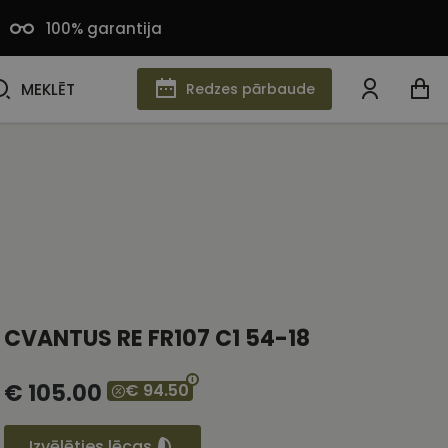
100% garantija
MEKLĒT
MEKLĒT
Redzes pārbaude
CVANTUS RE FR107 C1 54-18
€ 105.00
€ 94.50
Izvēlēties lēcas