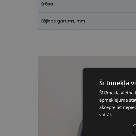
Krāsa
Kājiņas garums, mm
Šī tīmekļa 
Šī tīmekļa vietne 
apmeklējuma stati
akceptējiet nepie
vairāk