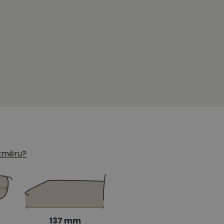
 izmēru?
137 mm