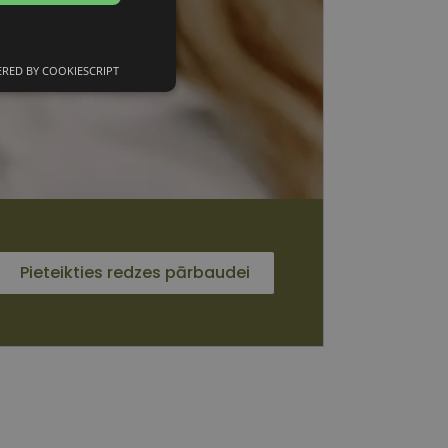
RED BY COOKIESCRIPT
unkcionālās
sīkdatnes
 sīkdatnes
Pieteikties redzes pārbaudei
vātās iespējas. Šīs
z šīm sīkdatnēm
rasītos
ne ilgāk kā divus
s platformu Python.