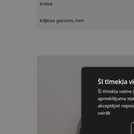
Krāsa
Kājiņas garums, mm
Šī tīmekļa 
Šī tīmekļa vietne 
apmeklējuma stati
akceptējiet nepie
vairāk