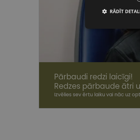
RĀDĪT DETAL
Nepiecieša
sīkdatnes
Nepiecie
Pārbaudi redzi laicīgi!
Redzes pārbaude ātri u
Šīs sīkdatnes nepieci
sīkdatnes identificē 
Izvēlies sev ērtu laiku vai nāc uz opt
tīmekļa vietne nevarē
pakalpojumus. Šīs sīkd
gadus. Šīs noteikti n
Nosaukums
shipping_country
csrftoken