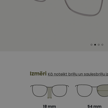
Izmēri
Kā noteikt briļļu un saulesbriļļu
18 mm
54 mm