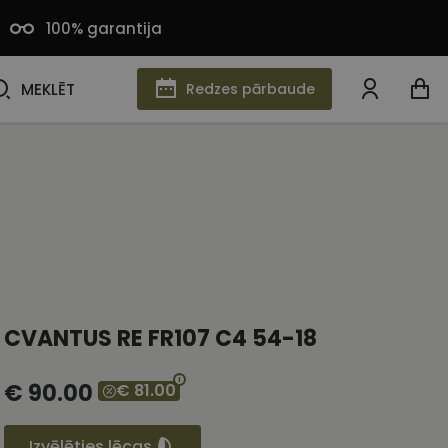
100% garantija
MEKLĒT
MEKLĒT
Redzes pārbaude
CVANTUS RE FR107 C4 54-18
€ 90.00
€ 81.00
Izvēlēties lēcas