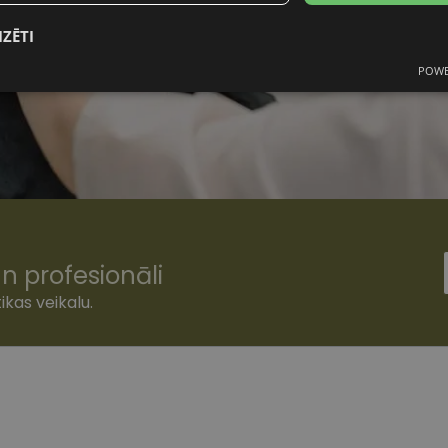
IZĒTI
POWE
mās
Statistikas sīkdatnes
Mārketinga
F
sīkdatnes
šamās sīkdatnes
Statistikas sīkdatnes
Mārketinga sīkdatnes
Funkcionālās
n profesionāli
ešamas, lai Jūs varētu apmeklēt un pārlūkot tīmekļa vietnes saturu un izmantot tās piedā
Jūsu iekārtu, bet neizpauž Jūsu identitāti, kā arī tās nevāc un neapkopo informāciju. Be
ikas veikalu.
s pilnvērtīgi darboties, piemēram, sniegt nepieciešamo informāciju vai nodrošināt piep
atnes tiek glabātas Jūsu iekārtā līdz brīdim, kad sīkdatne izpildījusi savu funkciju, bet 
epieciešamās sīkdatnes izvietojas automātiski.
Nodrošinātājs
/
Derīguma
Apraksts
Joma
termiņš
www.vizionette.lv
1 gads
www.vizionette.lv
11 mēneši
Šis sīkfails ir saistīts ar Django tīmekļa izstrāde