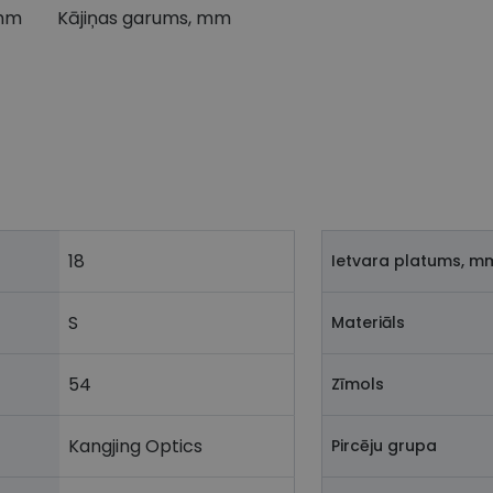
 mm
Kājiņas garums, mm
18
Ietvara platums, m
S
Materiāls
54
Zīmols
Kangjing Optics
Pircēju grupa