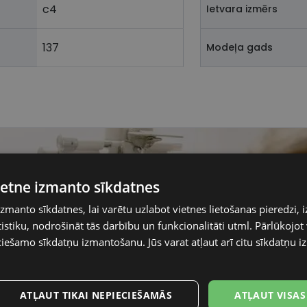
c4
Ietvara izmērs
137
Modeļa gads
vietne izmanto sīkdatnes
izmanto sīkdatnes, lai varētu uzlabot vietnes lietošanas pieredzi, i
stiku, nodrošināt tās darbību un funkcionalitāti utml. Pārlūkojot v
ciešamo sīkdatņu izmantošanu. Jūs varat atļaut arī citu sīkdatņu
ATĻAUT TIKAI NEPIECIEŠAMĀS
ATĻAUT VISAS