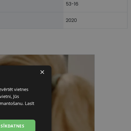
53-16
2020
×
zvērtēt vietnes
ietni, Jūs
 izmantošanu.
Lasīt
 SĪKDATNES