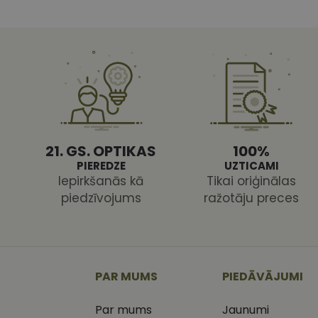
CookieScriptConse
Nodr
21. GS. OPTIKAS
100%
Nosaukums
Jom
PIEREDZE
UZTICAMI
Nosaukums
MR
Micr
Iepirkšanās kā
Tikai oriģinālas
Cor
piedzīvojums
ražotāju preces
.c.cl
_ga
_gcl_au
Goog
.vizi
MUID
Micr
Cor
PAR MUMS
PIEDĀVĀJUMI
_clsk
.bin
Par mums
Jaunumi
SM
.c.cl