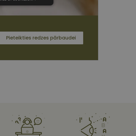
unkcionālās
sīkdatnes
Pieteikties redzes pārbaudei
 sīkdatnes
vātās iespējas. Šīs
z šīm sīkdatnēm
rasītos
ne ilgāk kā divus
s platformu Python.
et noteikta veida
ām.
i atcerētos
 ir nepieciešams, lai