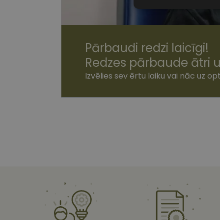
Nepiecieša
sīkdatnes
Pārbaudi redzi laicīgi!
Redzes pārbaude ātri u
Izvēlies sev ērtu laiku vai nāc uz opt
Nepiecie
Šīs sīkdatnes nepieci
sīkdatnes identificē 
tīmekļa vietne nevarē
pakalpojumus. Šīs sīkd
gadus. Šīs noteikti n
Nosaukums
shipping_country
csrftoken
CookieScriptConse