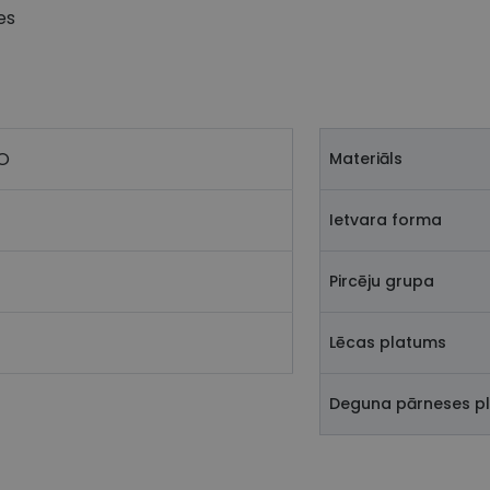
es
O
Materiāls
Ietvara forma
Pircēju grupa
Lēcas platums
Deguna pārneses p