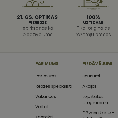
21. GS. OPTIKAS
100%
PIEREDZE
UZTICAMI
Iepirkšanās kā
Tikai oriģinālas
piedzīvojums
ražotāju preces
Nodr
Nosaukums
Jom
Nosaukums
MR
Micr
Cor
.c.cl
_ga
_gcl_au
Goog
PAR MUMS
PIEDĀVĀJUMI
.vizi
Par mums
Jaunumi
MUID
Micr
Cor
_clsk
.bin
Redzes speciālisti
Akcijas
SM
.c.cl
Vakances
Lojalitātes
__kla_id
programma
Veikali
SRM_B
Micr
_ga_C03QQNST0X
Cor
Dāvanu karte -
.c.b
Kontakti