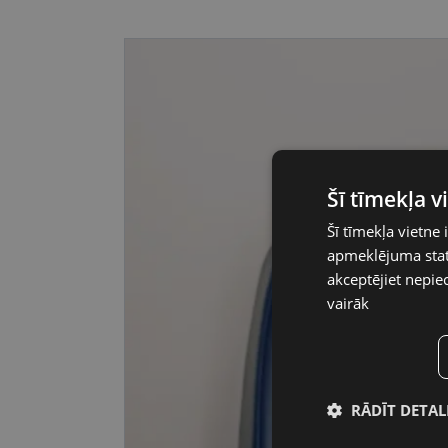
Šī tīmekļa 
Šī tīmekļa vietne 
apmeklējuma stati
akceptējiet nepie
vairāk
RĀDĪT DETAL