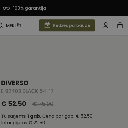
100% garantija
MEKLĒT
MEKLĒT
Redzes pārbaude
DIVERSO
E 92403 BLACK 54-17
€ 52.50
€ 75.00
Tu saņemsi
1
gab.
Cena par gab.
€ 52.50
Ietaupījums
€ 22.50