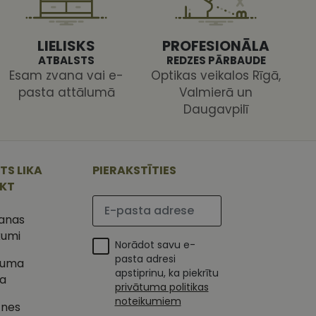
s pareizi.
LIELISKS
PROFESIONĀLA
ATBALSTS
REDZES PĀRBAUDE
Esam zvana vai e-
Optikas veikalos Rīgā,
pasta attālumā
Valmierā un
Daugavpilī
ojam, lai novērtētu
 Analytics - tas ir
ojuma
u par to, kā
tu unikālos
TS LIKA
PIERAKSTĪTIES
lietotājs varētu būt
 ģenerētu skaitli.
IKT
mantots, lai
ietņu analīzes
Lūdzu ievadiet e-pasta adresi
etotāja
m. Tiek uzskatīts, ka
šanas
ļaujot lietotājiem
s programmatūru. To
kumi
iju un apvienotu
Norādot savu e-
s nolūkos.
ojam, lai novērtētu
pasta adresi
tuma
tojot Klaviyo e-
apstiprinu, ka piekrītu
ka
s vietnes pareizu
privātuma politikas
esijas stāvokli.
noteikumiem
tnes