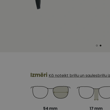
Izmēri
Kā noteikt briļļu un saulesbriļļu
54 mm
17 mm