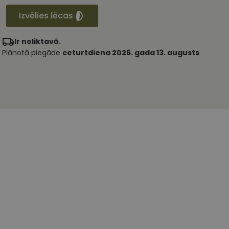
Izvēlies lēcas
Ir noliktavā.
Plānotā piegāde
ceturtdiena 2026. gada 13. augusts