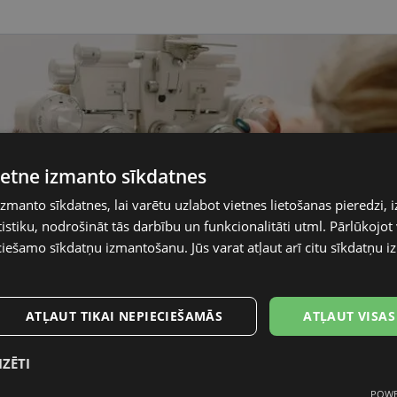
vietne izmanto sīkdatnes
izmanto sīkdatnes, lai varētu uzlabot vietnes lietošanas pieredzi, i
stiku, nodrošināt tās darbību un funkcionalitāti utml. Pārlūkojot v
ciešamo sīkdatņu izmantošanu. Jūs varat atļaut arī citu sīkdatņu
ATĻAUT TIKAI NEPIECIEŠAMĀS
ATĻAUT VISAS
IZĒTI
POWE