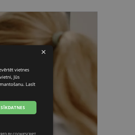
×
zvērtēt vietnes
ietni, Jūs
 izmantošanu.
Lasīt
 SĪKDATNES
RED BY COOKIESCRIPT