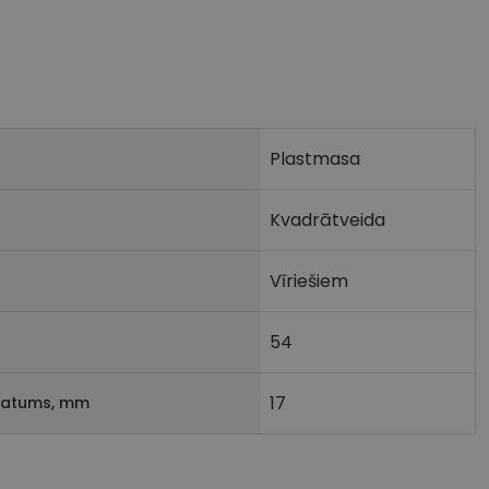
Plastmasa
Kvadrātveida
Vīriešiem
54
17
latums, mm