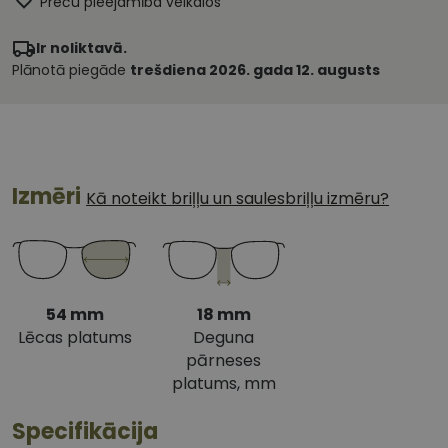
Preču pieejamība veikalos
Ir noliktavā.
Plānotā piegāde
trešdiena 2026. gada 12. augusts
Izmēri
Kā noteikt briļļu un saulesbriļļu izmēru?
54 mm
18 mm
Lēcas platums
Deguna
pārneses
platums, mm
Specifikācija