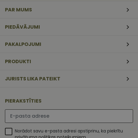
veidlapām.
PAR MUMS
CookieScriptConsent
11
Šo sīkfailu
CookieScript
mēneši
izmanto Coo
www.vizionette.lv
3
Script.com
nedēļas
serviss, lai
PIEDĀVĀJUMI
atcerētos
apmeklētāj
sīkfailu
piekrišanas
PAKALPOJUMI
preferences.
ir nepiecieš
lai Cookie-
Script.com
PRODUKTI
sīkfailu
reklāmkaro
darbotos
pareizi.
JURISTS LIKA PATEIKT
PIERAKSTĪTIES
Lūdzu ievadiet e-pasta adresi
Norādot savu e-pasta adresi apstiprinu, ka piekrītu
privātuma politikas noteikumiem