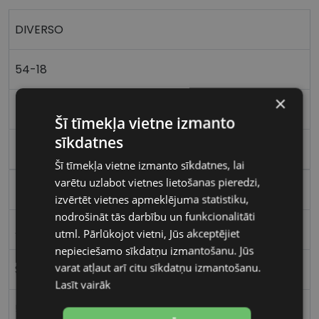
DIVERSO
54-18
×
M
Šī tīmekļa vietne izmanto
sīkdatnes
black/gold
Šī tīmekļa vietne izmanto sīkdatnes, lai
varētu uzlabot vietnes lietošanas pieredzi,
Metāls
izvērtēt vietnes apmeklējuma statistiku,
nodrošināt tās darbību un funkcionalitāti
Apaļas / Ovālas
utml. Pārlūkojot vietni, Jūs akceptējiet
nepieciešamo sīkdatņu izmantošanu. Jūs
varat atļaut arī citu sīkdatņu izmantošanu.
Sievietēm
Lasīt vairāk
54