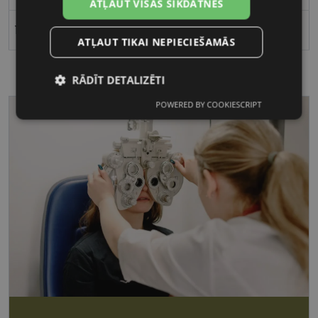
ATĻAUT VISAS SĪKDATNES
18
ATĻAUT TIKAI NEPIECIEŠAMĀS
RĀDĪT DETALIZĒTI
POWERED BY COOKIESCRIPT
Nepieciešamās
Statistikas
sīkdatnes
sīkdatnes
Mārketinga
Funkcionālās
sīkdatnes
sīkdatnes
Nepieciešamās sīkdatnes
Statistikas sīkdatnes
Mārketinga sīkdatnes
Funkcionālās sīkdatnes