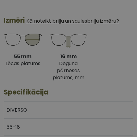
Izmēri
Kā noteikt briļļu un saulesbriļļu izmēru?
55 mm
16 mm
Lēcas platums
Deguna
pārneses
platums, mm
Specifikācija
DIVERSO
55-16