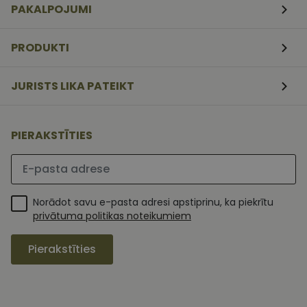
PAKALPOJUMI
nedēļas
serviss, lai
atcerētos
apmeklētāj
sīkfailu
PRODUKTI
piekrišanas
preferences.
ir nepiecieš
lai Cookie-
JURISTS LIKA PATEIKT
Script.com
sīkfailu
reklāmkaro
darbotos
pareizi.
PIERAKSTĪTIES
Lūdzu ievadiet e-pasta adresi
Norādot savu e-pasta adresi apstiprinu, ka piekrītu
privātuma politikas noteikumiem
Pierakstīties
MR
1 nedēļa
Šis ir Microsoft
Microsoft
MSN pirmās
Corporation
puses sīkfails,
.c.clarity.ms