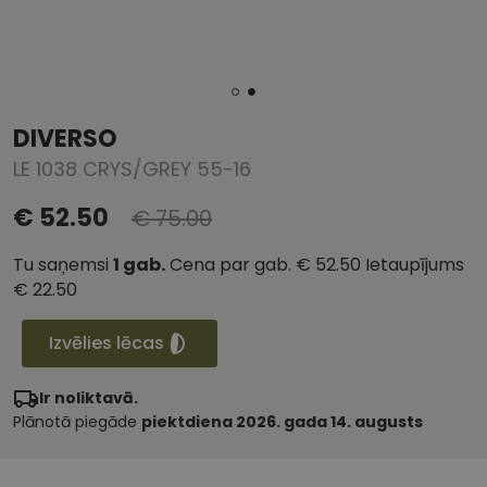
DIVERSO
LE 1038 CRYS/GREY 55-16
€ 52.50
€ 75.00
Tu saņemsi
1
gab.
Cena par gab.
€ 52.50
Ietaupījums
€ 22.50
Izvēlies lēcas
Ir noliktavā.
Plānotā piegāde
piektdiena 2026. gada 14. augusts