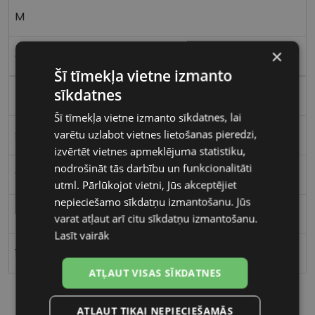
M
×
crys/grey
Šī tīmekļa vietne izmanto
sīkdatnes
Plastmasa
Šī tīmekļa vietne izmanto sīkdatnes, lai
varētu uzlabot vietnes lietošanas pieredzi,
Stūrains
izvērtēt vietnes apmeklējuma statistiku,
nodrošināt tās darbību un funkcionalitāti
Sievietēm
utml. Pārlūkojot vietni, Jūs akceptējiet
nepieciešamo sīkdatņu izmantošanu. Jūs
55
varat atļaut arī citu sīkdatņu izmantošanu.
Lasīt vairāk
16
ATĻAUT VISAS SĪKDATNES
ATĻAUT TIKAI NEPIECIEŠAMĀS