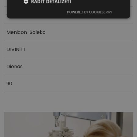
RĀDĪT DETALIZĒTI
POWERED BY COOKIESCRIPT
Nepieciešamās
Statistikas
Sfēriska
sīkdatnes
sīkdatnes
Menicon-Soleko
Mārketinga
Funkcionālās
sīkdatnes
sīkdatnes
DIVINITI
Dienas
90
Nepieciešamās sīkdatnes
Statistikas sīkdatnes
Mārketinga sīkdatnes
Funkcionālās sīkdatnes
Šīs sīkdatnes nepieciešamas, lai Jūs varētu apmeklēt
un pārlūkot tīmekļa vietnes saturu un izmantot tās
piedāvātās iespējas. Šīs sīkdatnes identificē Jūsu
iekārtu, bet neizpauž Jūsu identitāti, kā arī tās nevāc
un neapkopo informāciju. Bez šīm sīkdatnēm
tīmekļa vietne nevarēs pilnvērtīgi darboties,