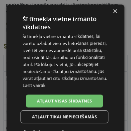
nodrošina vienmēr pareizi izvērstas kontaktlēcas
×
satveršanu no ārpuses un papildus tīrību.
Šī tīmekļa vietne izmanto
Japāņu kvalitāte un precizitāte katras
sīkdatnes
kontaktlēcas ražošanā.
Šī tīmekļa vietne izmanto sīkdatnes, lai
varētu uzlabot vietnes lietošanas pieredzi,
Specifikācija
izvērtēt vietnes apmeklējuma statistiku,
nodrošināt tās darbību un funkcionalitāti
8.4
utml. Pārlūkojot vietni, Jūs akceptējiet
nepieciešamo sīkdatņu izmantošanu. Jūs
varat atļaut arī citu sīkdatņu izmantošanu.
14.2
Lasīt vairāk
Midafilcon A
ATĻAUT VISAS SĪKDATNES
56%
ATĻAUT TIKAI NEPIECIEŠAMĀS
91