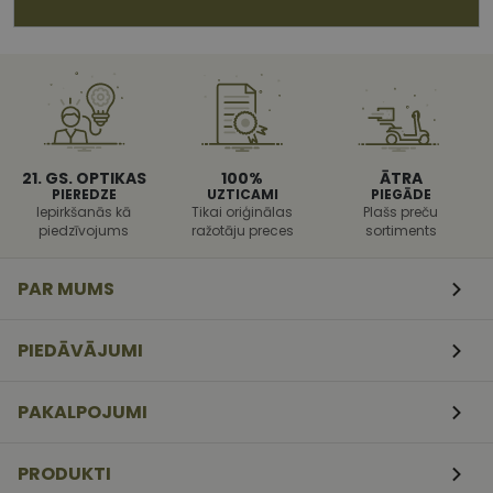
sīkfailu
piekrišanas
preferences.
ir nepiecieš
lai Cookie-
Script.com
sīkfailu
reklāmkaro
darbotos
pareizi.
21. GS. OPTIKAS
100%
ĀTRA
PIEREDZE
UZTICAMI
PIEGĀDE
Iepirkšanās kā
Tikai oriģinālas
Plašs preču
piedzīvojums
ražotāju preces
sortiments
PAR MUMS
PIEDĀVĀJUMI
MR
1 nedēļa
Šis ir Microsoft
PAKALPOJUMI
Microsoft
MSN pirmās
Corporation
puses sīkfails,
.c.clarity.ms
kuru mēs
izmantojam, lai
PRODUKTI
novērtētu vietnes