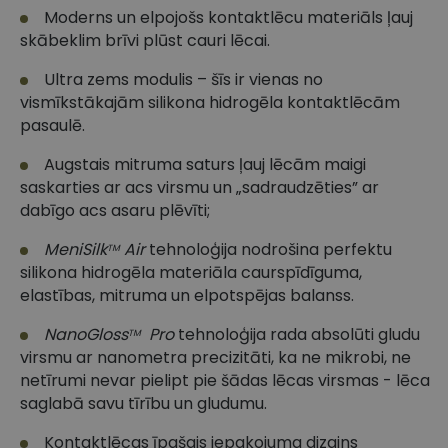
Moderns un elpojošs kontaktlēcu materiāls ļauj
skābeklim brīvi plūst cauri lēcai.
Ultra zems modulis – šīs ir vienas no
vismīkstākajām silikona hidrogēla kontaktlēcām
pasaulē.
Augstais mitruma saturs ļauj lēcām maigi
saskarties ar acs virsmu un „sadraudzēties” ar
dabīgo acs asaru plēvīti;
MeniSilk
Air
tehnoloģija nodrošina perfektu
TM
silikona hidrogēla materiāla caurspīdīguma,
elastības, mitruma un elpotspējas balanss.
NanoGloss
Pro
tehnoloģija rada absolūti gludu
TM
virsmu ar nanometra precizitāti, ka ne mikrobi, ne
netīrumi nevar pielipt pie šādas lēcas virsmas - lēca
saglabā savu tīrību un gludumu.
Kontaktlēcas īpašais iepakojuma dizains