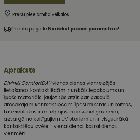
Preču pieejamība veikalos
Plānotā piegāde
Norādiet preces parametrus!
Apraksts
Diviniti ComfortDAY
vienas dienas vienreizējās
lietošanas kontaktlēcām ir unikāls iepakojums un
īpašs materiāls, ļaujot tās atzīt par pasaulē
drošākajām kontsaktlēcām. Īpaši mīkstas un mitras,
tās vienlaikus ir arī elpojošas un veselīgas acīm,
aizsargā no kaitīgajiem UV stariem un ir visgudrākā
kontaktlēcu izvēle - vienai dienai, katrai dienai,
vienmēr!