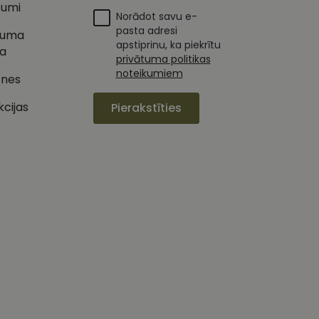
kumi
Norādot savu e-
oteiktu, vai vietnes
pasta adresi
tuma
apstiprinu, ka piekrītu
ka
ojam, lai novērtētu
privātuma politikas
noteikumiem
tnes
etotāja
m. Tiek uzskatīts, ka
kcijas
Pierakstīties
ļaujot lietotājiem