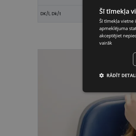
Šī tīmekļa 
DK/l, Dk/t
Šī tīmekļa vietne 
apmeklējuma stati
akceptējiet nepie
vairāk
RĀDĪT DETAL
Nepiecieša
sīkdatnes