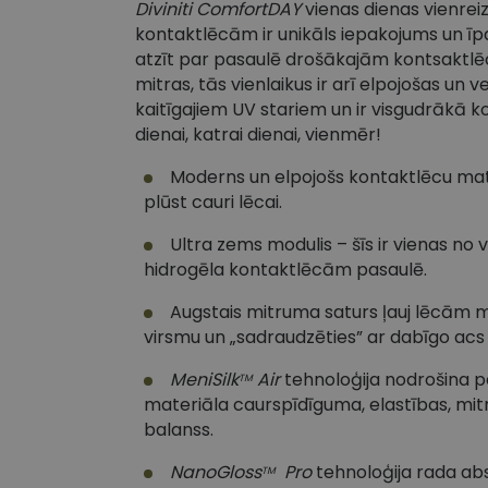
Diviniti ComfortDAY
vienas dienas vienrei
kontaktlēcām ir unikāls iepakojums un īpa
atzīt par pasaulē drošākajām kontsaktlē
mitras, tās vienlaikus ir arī elpojošas un 
kaitīgajiem UV stariem un ir visgudrākā ko
dienai, katrai dienai, vienmēr!
Moderns un elpojošs kontaktlēcu mate
plūst cauri lēcai.
Ultra zems modulis – šīs ir vienas no 
hidrogēla kontaktlēcām pasaulē.
Augstais mitruma saturs ļauj lēcām m
virsmu un „sadraudzēties” ar dabīgo acs a
MeniSilk
Air
tehnoloģija nodrošina p
TM
materiāla caurspīdīguma, elastības, mi
balanss.
NanoGloss
Pro
tehnoloģija rada abs
TM