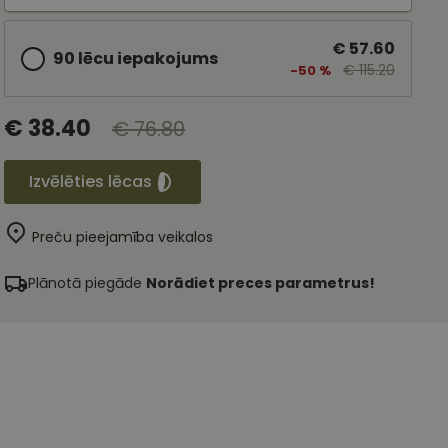
€ 57.60
90 lēcu iepakojums
€ 115.20
-50 %
€ 38.40
€ 76.80
Izvēlēties lēcas
Preču pieejamība veikalos
Plānotā piegāde
Norādiet preces parametrus!