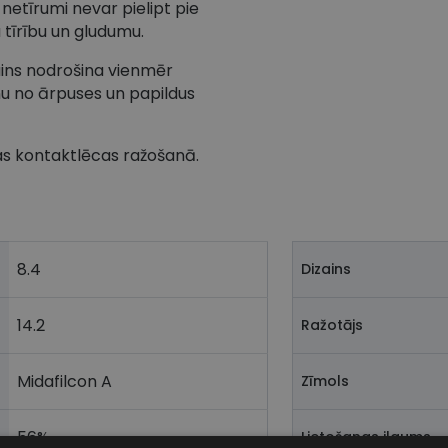
netīrumi nevar pielipt pie
 tīrību un gludumu.
ains nodrošina vienmēr
nu no ārpuses un papildus
as kontaktlēcas ražošanā.
8.4
Dizains
14.2
Ražotājs
Midafilcon A
Zīmols
56%
Lietošanas ilgums