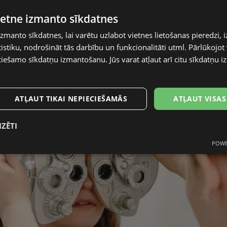
vietne izmanto sīkdatnes
91
Skaits iepakojumā
izmanto sīkdatnes, lai varētu uzlabot vietnes lietošanas pieredzi, i
stiku, nodrošināt tās darbību un funkcionalitāti utml. Pārlūkojot v
ciešamo sīkdatņu izmantošanu. Jūs varat atļaut arī citu sīkdatņu
ATĻAUT TIKAI NEPIECIEŠAMĀS
ATĻAUT VISAS
IZĒTI
POWE
mās
Statistikas sīkdatnes
Mārketinga
F
sīkdatnes