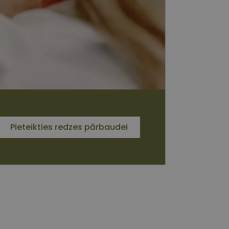
 sīkdatnes
vātās iespējas. Šīs
z šīm sīkdatnēm
rasītos
ne ilgāk kā divus
s platformu Python.
et noteikta veida
ām.
Pieteikties redzes pārbaudei
i atcerētos
 ir nepieciešams, lai
s pareizi.