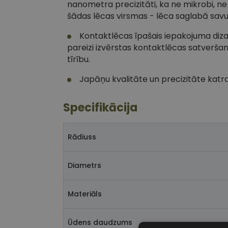
nanometra precizitāti, ka ne mikrobi, ne 
šādas lēcas virsmas - lēca saglabā savu
Kontaktlēcas īpašais iepakojuma diz
pareizi izvērstas kontaktlēcas satverša
tīrību.
Japāņu kvalitāte un precizitāte katr
Specifikācija
Rādiuss
Diametrs
Materiāls
Ūdens daudzums