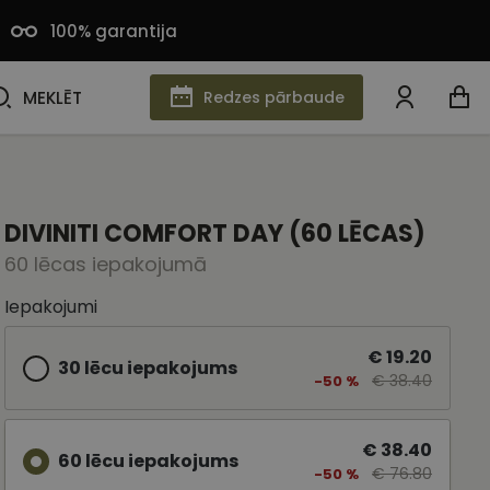
100% garantija
MEKLĒT
MEKLĒT
Redzes pārbaude
DIVINITI COMFORT DAY (60 LĒCAS)
60 lēcas iepakojumā
Iepakojumi
€ 19.20
30 lēcu iepakojums
€ 38.40
-50 %
€ 38.40
60 lēcu iepakojums
€ 76.80
-50 %