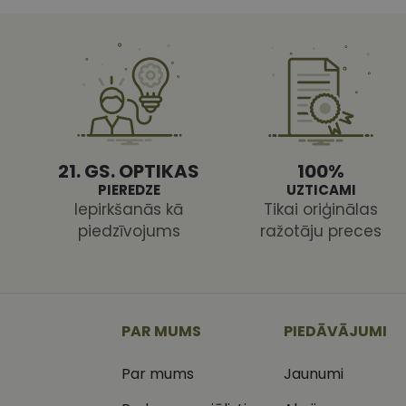
Nosaukums
MR
Micr
Cor
.c.cl
_ga
_gcl_au
Goog
.vizi
MUID
Micr
Cor
_clsk
.bin
21. GS. OPTIKAS
100%
SM
.c.cl
PIEREDZE
UZTICAMI
__kla_id
Iepirkšanās kā
Tikai oriģinālas
SRM_B
Micr
piedzīvojums
ražotāju preces
_ga_C03QQNST0X
Cor
.c.b
_clck
ANONCHK
Micr
Cor
.c.cl
_fbp
Met
PAR MUMS
PIEDĀVĀJUMI
Inc.
.vizi
Par mums
Jaunumi
IDE
Goog
.dou