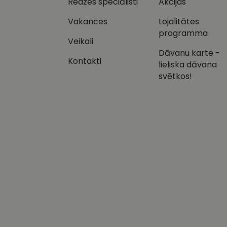
Redzes speciālisti
Akcijas
test_cookie
Goog
Vakances
Lojalitātes
.dou
programma
MR
Micr
Veikali
Cor
Dāvanu karte -
.c.b
Kontakti
lieliska dāvana
MUID
Micr
Cor
svētkos!
.clar