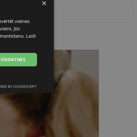
×
60
zvērtēt vietnes
ietni, Jūs
 izmantošanu.
Lasīt
 SĪKDATNES
RED BY COOKIESCRIPT
unkcionālās
sīkdatnes