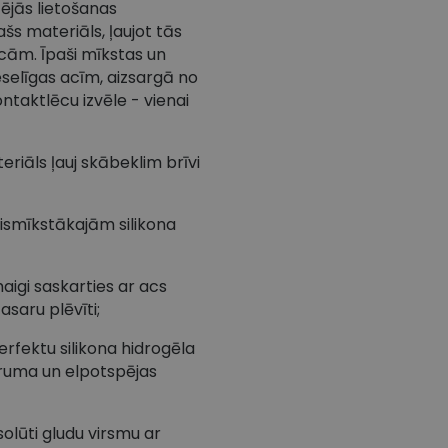
zējās lietošanas
šs materiāls, ļaujot tās
cām. Īpaši mīkstas un
veselīgas acīm, aizsargā no
ntaktlēcu izvēle - vienai
riāls ļauj skābeklim brīvi
vismīkstākajām silikona
aigi saskarties ar acs
saru plēvīti;
erfektu silikona hidrogēla
truma un elpotspējas
olūti gludu virsmu ar