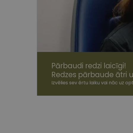
Nepiecie
Šīs sīkdatnes nepieci
sīkdatnes identificē 
tīmekļa vietne nevarē
pakalpojumus. Šīs sīkd
gadus. Šīs noteikti n
Nosaukums
shipping_country
csrftoken
Pārbaudi redzi laicīgi!
Redzes pārbaude ātri u
CookieScriptConse
Izvēlies sev ērtu laiku vai nāc uz opt
Nodr
Nosaukums
Jom