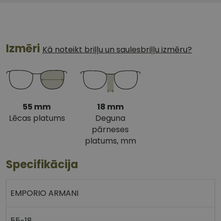
Izmēri
Kā noteikt briļļu un saulesbriļļu izmēru?
55 mm
18 mm
Lēcas platums
Deguna
pārneses
platums, mm
Specifikācija
EMPORIO ARMANI
55-18