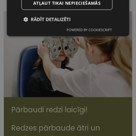
ATĻAUT TIKAI NEPIECIEŠAMĀS
RĀDĪT DETALIZĒTI
POWERED BY COOKIESCRIPT
Nepieciešamās
Statistikas
sīkdatnes
sīkdatnes
Mārketinga
Funkcionālās
sīkdatnes
sīkdatnes
Pārbaudi redzi laicīgi!
Nepieciešamās sīkdatnes
Statistikas sīkdatnes
Mārketinga sīkdatnes
Funkcionālās sīkdatnes
Redzes pārbaude ātri un
Šīs sīkdatnes nepieciešamas, lai Jūs varētu apmeklēt
un pārlūkot tīmekļa vietnes saturu un izmantot tās