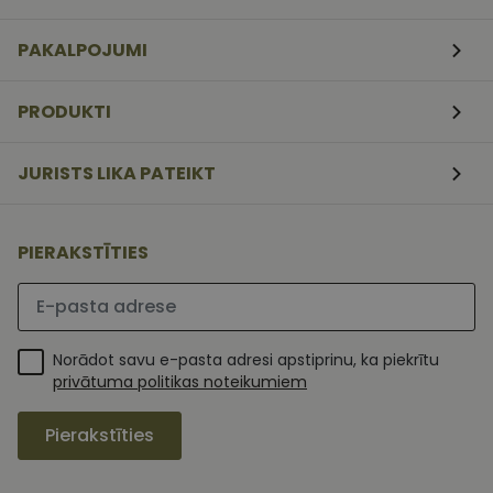
www.vizionette.lv
3
Script.com
nedēļas
serviss, lai
atcerētos
PAKALPOJUMI
apmeklētāj
sīkfailu
piekrišanas
preferences.
PRODUKTI
ir nepiecieš
lai Cookie-
Script.com
sīkfailu
JURISTS LIKA PATEIKT
reklāmkaro
darbotos
pareizi.
PIERAKSTĪTIES
Lūdzu ievadiet e-pasta adresi
Norādot savu e-pasta adresi apstiprinu, ka piekrītu
privātuma politikas noteikumiem
Pierakstīties
MR
1 nedēļa
Šis ir Microsoft
Microsoft
MSN pirmās
Corporation