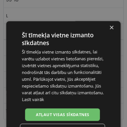
L
×
black
Šī tīmekļa vietne izmanto
sīkdatnes
Plastmasa
Šī tīmekļa vietne izmanto sīkdatnes, lai
varētu uzlabot vietnes lietošanas pieredzi,
Kvadrātveida
izvērtēt vietnes apmeklējuma statistiku,
nodrošināt tās darbību un funkcionalitāti
utml. Pārlūkojot vietni, Jūs akceptējiet
Vīriešiem
nepieciešamo sīkdatņu izmantošanu. Jūs
varat atļaut arī citu sīkdatņu izmantošanu.
55
Lasīt vairāk
18
ATĻAUT VISAS SĪKDATNES