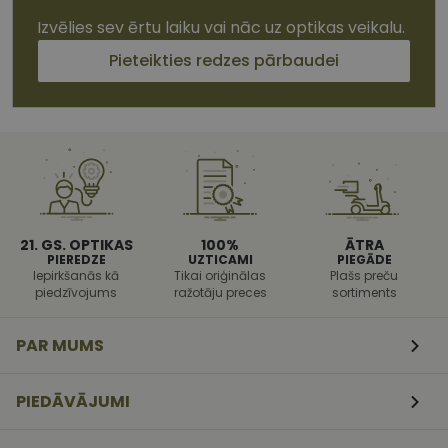
Izvēlies sev ērtu laiku vai nāc uz optikas veikalu.
Pieteikties redzes pārbaudei
Nepieciešamās sīkdatnes
Statistikas sīkdatnes
Mārketinga sīkdatnes
Funkcionālās sīkdatnes
Šīs sīkdatnes nepieciešamas, lai Jūs varētu apmeklēt
un pārlūkot tīmekļa vietnes saturu un izmantot tās
piedāvātās iespējas. Šīs sīkdatnes identificē Jūsu
iekārtu, bet neizpauž Jūsu identitāti, kā arī tās nevāc
21. GS. OPTIKAS
100%
ĀTRA
un neapkopo informāciju. Bez šīm sīkdatnēm
PIEREDZE
UZTICAMI
PIEGĀDE
tīmekļa vietne nevarēs pilnvērtīgi darboties,
Iepirkšanās kā
Tikai oriģinālas
Plašs preču
piemēram, sniegt nepieciešamo informāciju vai
piedzīvojums
ražotāju preces
sortiments
nodrošināt pieprasītos pakalpojumus. Šīs sīkdatnes
tiek glabātas Jūsu iekārtā līdz brīdim, kad sīkdatne
izpildījusi savu funkciju, bet ne ilgāk kā divus gadus.
Šīs noteikti nepieciešamās sīkdatnes izvietojas
PAR MUMS
automātiski.
shipping_country
www.vizionette.lv
1 gads
PIEDĀVĀJUMI
csrftoken
www.vizionette.lv
11
Šis sīkfails ir
mēneši
saistīts ar
4
Django tīme