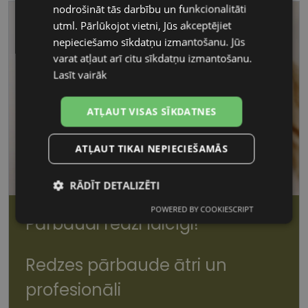
nodrošināt tās darbību un funkcionalitāti
utml. Pārlūkojot vietni, Jūs akceptējiet
nepieciešamo sīkdatņu izmantošanu. Jūs
varat atļaut arī citu sīkdatņu izmantošanu.
Lasīt vairāk
ATĻAUT VISAS SĪKDATNES
ATĻAUT TIKAI NEPIECIEŠAMĀS
RĀDĪT DETALIZĒTI
POWERED BY COOKIESCRIPT
Nepieciešamās
Statistikas
Pārbaudi redzi laicīgi!
sīkdatnes
sīkdatnes
Redzes pārbaude ātri un
Mārketinga
Funkcionālās
profesionāli
sīkdatnes
sīkdatnes