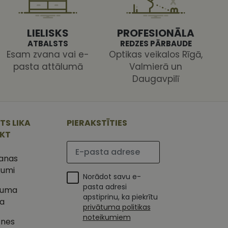
s pareizi.
LIELISKS
PROFESIONĀLA
ATBALSTS
REDZES PĀRBAUDE
Esam zvana vai e-
Optikas veikalos Rīgā,
pasta attālumā
Valmierā un
Daugavpilī
ojam, lai novērtētu
 Analytics - tas ir
ojuma
u par to, kā
tu unikālos
TS LIKA
PIERAKSTĪTIES
lietotājs varētu būt
 ģenerētu skaitli.
IKT
mantots, lai
ietņu analīzes
Lūdzu ievadiet e-pasta adresi
etotāja
m. Tiek uzskatīts, ka
šanas
ļaujot lietotājiem
s programmatūru. To
kumi
iju un apvienotu
Norādot savu e-
s nolūkos.
ojam, lai novērtētu
pasta adresi
tuma
tojot Klaviyo e-
apstiprinu, ka piekrītu
ka
s vietnes pareizu
privātuma politikas
esijas stāvokli.
noteikumiem
tnes