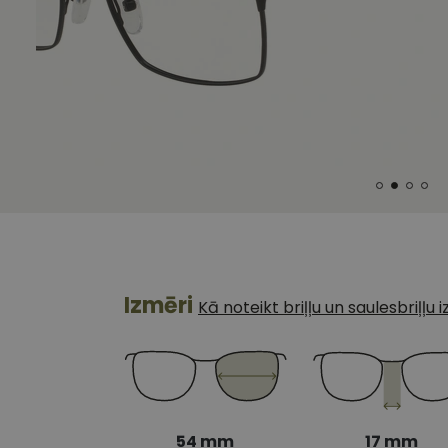
Izmēri
Kā noteikt briļļu un saulesbriļļu
54 mm
17 mm