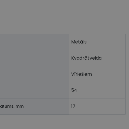
Metāls
Kvadrātveida
Vīriešiem
54
17
latums, mm