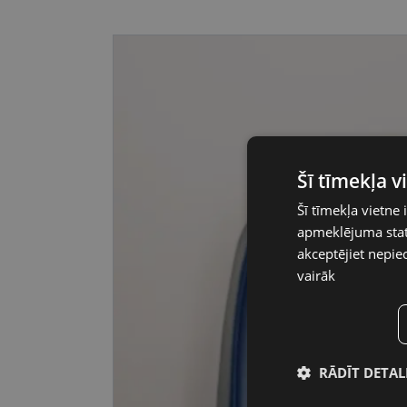
Šī tīmekļa 
Šī tīmekļa vietne 
apmeklējuma stati
akceptējiet nepie
vairāk
RĀDĪT DETAL