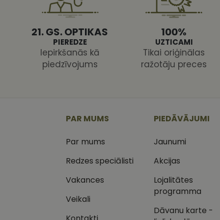
21. GS. OPTIKAS
100%
PIEREDZE
UZTICAMI
Iepirkšanās kā
Tikai oriģinālas
piedzīvojums
ražotāju preces
Nodr
Nosaukums
Jom
Nosaukums
MR
Micr
Cor
.c.cl
_ga
_gcl_au
Goog
PAR MUMS
PIEDĀVĀJUMI
.vizi
Par mums
Jaunumi
MUID
Micr
Cor
_clsk
.bin
Redzes speciālisti
Akcijas
SM
.c.cl
Vakances
Lojalitātes
__kla_id
programma
Veikali
SRM_B
Micr
_ga_C03QQNST0X
Cor
Dāvanu karte -
.c.b
Kontakti