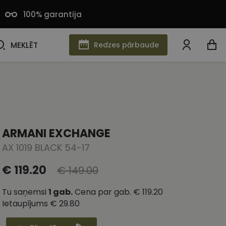
100% garantija
MEKLĒT
MEKLĒT
Redzes pārbaude
ARMANI EXCHANGE
AX 1019 BLACK 54-17
€ 119.20
€ 149.00
Tu saņemsi
1
gab.
Cena par gab.
€ 119.20
Ietaupījums
€ 29.80