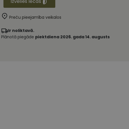
Izvēlies lēcas
Preču pieejamība veikalos
Ir noliktavā.
Plānotā piegāde
piektdiena 2026. gada 14. augusts