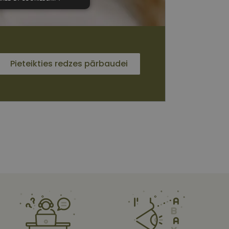
unkcionālās
sīkdatnes
Pieteikties redzes pārbaudei
 sīkdatnes
vātās iespējas. Šīs
z šīm sīkdatnēm
rasītos
ne ilgāk kā divus
s platformu Python.
et noteikta veida
ām.
i atcerētos
 ir nepieciešams, lai