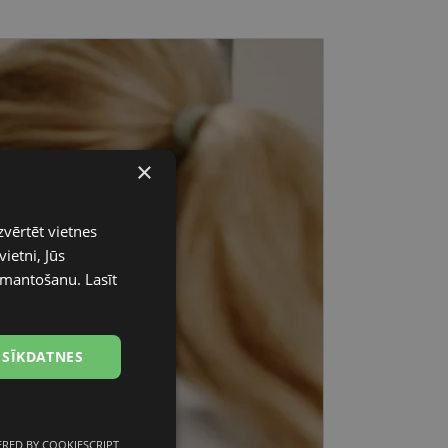
×
zvērtēt vietnes
ietni, Jūs
 izmantošanu.
Lasīt
 SĪKDATNES
RED BY COOKIESCRIPT