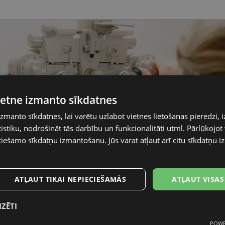
vietne izmanto sīkdatnes
izmanto sīkdatnes, lai varētu uzlabot vietnes lietošanas pieredzi, i
stiku, nodrošināt tās darbību un funkcionalitāti utml. Pārlūkojot v
ciešamo sīkdatņu izmantošanu. Jūs varat atļaut arī citu sīkdatņu
ATĻAUT TIKAI NEPIECIEŠAMĀS
ATĻAUT VISAS
IZĒTI
POWE