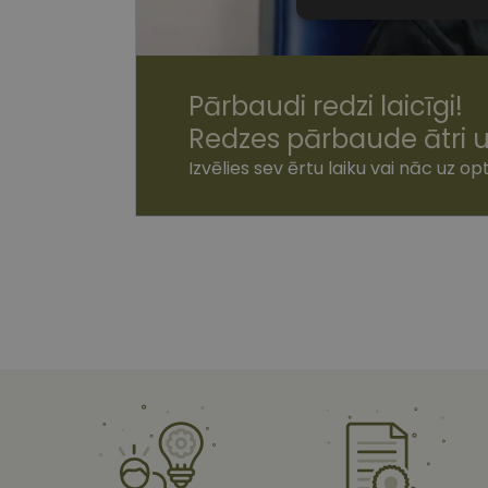
Nepiecieša
sīkdatnes
Pārbaudi redzi laicīgi!
Redzes pārbaude ātri u
Izvēlies sev ērtu laiku vai nāc uz opt
Nepiecie
Šīs sīkdatnes nepieci
sīkdatnes identificē 
tīmekļa vietne nevarē
pakalpojumus. Šīs sīkd
gadus. Šīs noteikti n
Nosaukums
shipping_country
csrftoken
CookieScriptConse