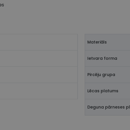
es
Materiāls
Ietvara forma
Pircēju grupa
Lēcas platums
Deguna pārneses p