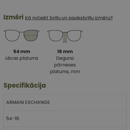
Izmēri
Kā noteikt briļļu un saulesbriļļu izmēru?
54 mm
16 mm
Lēcas platums
Deguna
pārneses
platums, mm
Specifikācija
ARMANI EXCHANGE
54-16