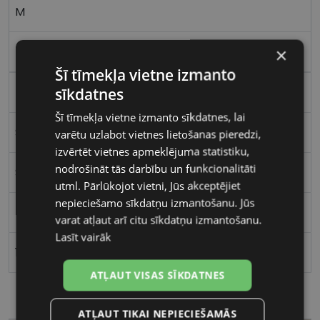
M
×
havana
Šī tīmekļa vietne izmanto
sīkdatnes
Plastmasa
Šī tīmekļa vietne izmanto sīkdatnes, lai
Stūrains
varētu uzlabot vietnes lietošanas pieredzi,
izvērtēt vietnes apmeklējuma statistiku,
nodrošināt tās darbību un funkcionalitāti
Sievietēm
utml. Pārlūkojot vietni, Jūs akceptējiet
nepieciešamo sīkdatņu izmantošanu. Jūs
54
varat atļaut arī citu sīkdatņu izmantošanu.
Lasīt vairāk
16
ATĻAUT VISAS SĪKDATNES
ATĻAUT TIKAI NEPIECIEŠAMĀS