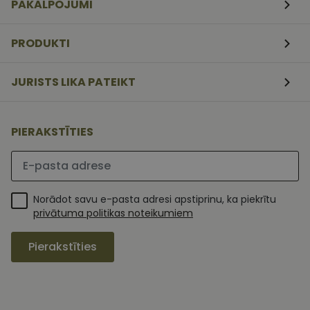
PAKALPOJUMI
nedēļas
serviss, lai
atcerētos
apmeklētāj
sīkfailu
PRODUKTI
piekrišanas
preferences.
ir nepiecieš
lai Cookie-
JURISTS LIKA PATEIKT
Script.com
sīkfailu
reklāmkaro
darbotos
pareizi.
PIERAKSTĪTIES
Lūdzu ievadiet e-pasta adresi
Norādot savu e-pasta adresi apstiprinu, ka piekrītu
privātuma politikas noteikumiem
Pierakstīties
MR
1 nedēļa
Šis ir Microsoft
Microsoft
MSN pirmās
Corporation
puses sīkfails,
.c.clarity.ms