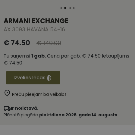
ARMANI EXCHANGE
AX 3093 HAVANA 54-16
€ 74.50
€ 149.00
Tu saņemsi
1
gab.
Cena par gab.
€ 74.50
Ietaupījums
€ 74.50
Izvēlies lēcas
Preču pieejamība veikalos
Ir noliktavā.
Plānotā piegāde
piektdiena 2026. gada 14. augusts