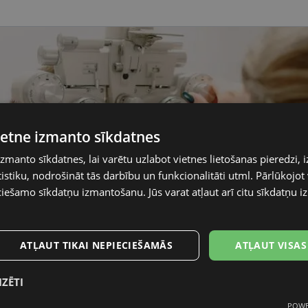
vietne izmanto sīkdatnes
izmanto sīkdatnes, lai varētu uzlabot vietnes lietošanas pieredzi, i
stiku, nodrošināt tās darbību un funkcionalitāti utml. Pārlūkojot v
ciešamo sīkdatņu izmantošanu. Jūs varat atļaut arī citu sīkdatņu
ATĻAUT TIKAI NEPIECIEŠAMĀS
ATĻAUT VISAS
IZĒTI
POWE