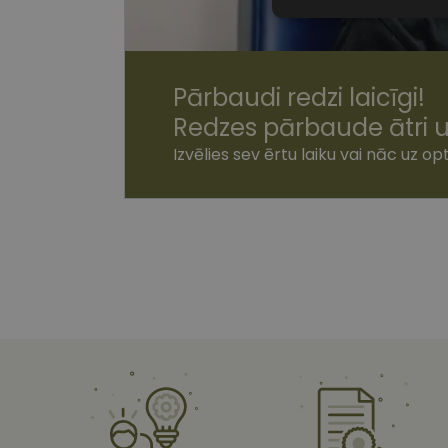
Nepiecieša
sīkdatnes
Pārbaudi redzi laicīgi!
Redzes pārbaude ātri u
Izvēlies sev ērtu laiku vai nāc uz opt
Nepiecie
Šīs sīkdatnes nepieci
sīkdatnes identificē 
tīmekļa vietne nevarē
pakalpojumus. Šīs sīkd
gadus. Šīs noteikti n
Nosaukums
shipping_country
csrftoken
CookieScriptConse