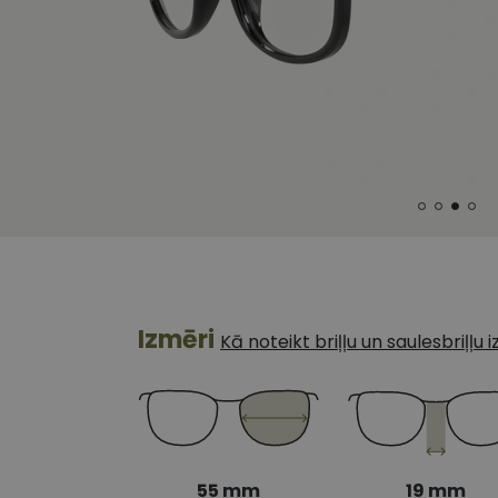
Izmēri
Kā noteikt briļļu un saulesbriļļu
55 mm
19 mm