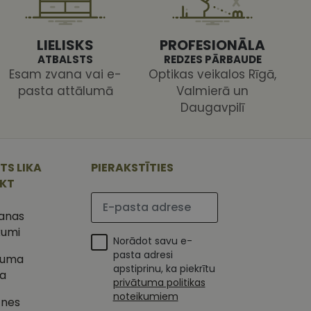
s pareizi.
LIELISKS
PROFESIONĀLA
ATBALSTS
REDZES PĀRBAUDE
Esam zvana vai e-
Optikas veikalos Rīgā,
pasta attālumā
Valmierā un
Daugavpilī
ojam, lai novērtētu
 Analytics - tas ir
ojuma
u par to, kā
tu unikālos
TS LIKA
PIERAKSTĪTIES
lietotājs varētu būt
 ģenerētu skaitli.
IKT
mantots, lai
ietņu analīzes
Lūdzu ievadiet e-pasta adresi
etotāja
m. Tiek uzskatīts, ka
šanas
ļaujot lietotājiem
s programmatūru. To
kumi
iju un apvienotu
Norādot savu e-
s nolūkos.
ojam, lai novērtētu
pasta adresi
tuma
tojot Klaviyo e-
apstiprinu, ka piekrītu
ka
s vietnes pareizu
privātuma politikas
esijas stāvokli.
noteikumiem
tnes