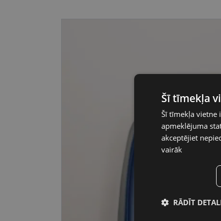
Šī tīmekļa 
Šī tīmekļa vietne 
apmeklējuma stati
akceptējiet nepie
vairāk
RĀDĪT DETAL