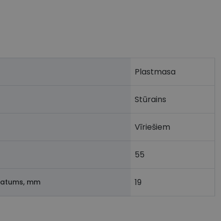
Plastmasa
Stūrains
Vīriešiem
55
19
latums, mm