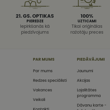
21. GS. OPTIKAS
100%
PIEREDZE
UZTICAMI
Iepirkšanās kā
Tikai oriģinālas
piedzīvojums
ražotāju preces
Nodr
Nosaukums
Jom
Nosaukums
MR
Micr
Cor
.c.cl
_ga
_gcl_au
Goog
PAR MUMS
PIEDĀVĀJUMI
.vizi
Par mums
Jaunumi
MUID
Micr
Cor
_clsk
.bin
Redzes speciālisti
Akcijas
SM
.c.cl
Vakances
Lojalitātes
__kla_id
programma
Veikali
SRM_B
Micr
_ga_C03QQNST0X
Cor
Dāvanu karte -
.c.b
Kontakti