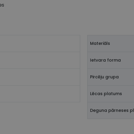
es
Materiāls
Ietvara forma
Pircēju grupa
Lēcas platums
Deguna pārneses p