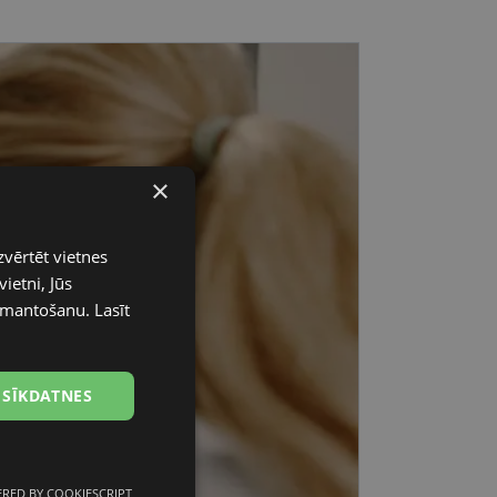
×
zvērtēt vietnes
ietni, Jūs
 izmantošanu.
Lasīt
 SĪKDATNES
RED BY COOKIESCRIPT