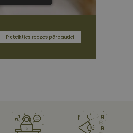
unkcionālās
sīkdatnes
Pieteikties redzes pārbaudei
 sīkdatnes
vātās iespējas. Šīs
z šīm sīkdatnēm
rasītos
ne ilgāk kā divus
s platformu Python.
et noteikta veida
ām.
i atcerētos
 ir nepieciešams, lai