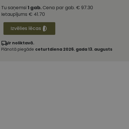
Tu saņemsi
1
gab.
Cena par gab.
€ 97.30
Ietaupījums
€ 41.70
Izvēlies lēcas
Ir noliktavā.
Plānotā piegāde
ceturtdiena 2026. gada 13. augusts