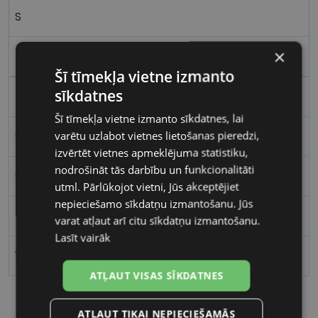
S
×
tort
Šī tīmekļa vietne izmanto
sīkdatnes
Plastmasa
Šī tīmekļa vietne izmanto sīkdatnes, lai
varētu uzlabot vietnes lietošanas pieredzi,
Stūrains
izvērtēt vietnes apmeklējuma statistiku,
nodrošināt tās darbību un funkcionalitāti
Sievietēm
utml. Pārlūkojot vietni, Jūs akceptējiet
nepieciešamo sīkdatņu izmantošanu. Jūs
53
varat atļaut arī citu sīkdatņu izmantošanu.
Lasīt vairāk
14
ATĻAUT VISAS SĪKDATNES
ATĻAUT TIKAI NEPIECIEŠAMĀS