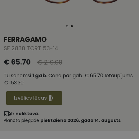
FERRAGAMO
SF 2838 TORT 53-14
€ 65.70
€ 219.00
Tu saņemsi
1
gab.
Cena par gab.
€ 65.70
Ietaupījums
€ 153.30
Izvēlies lēcas
Ir noliktavā.
Plānotā piegāde
piektdiena 2026. gada 14. augusts