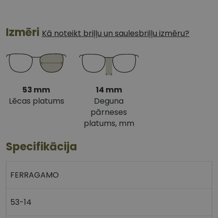
Izmēri
Kā noteikt briļļu un saulesbriļļu izmēru?
53 mm
14 mm
Lēcas platums
Deguna
pārneses
platums, mm
Specifikācija
FERRAGAMO
53-14