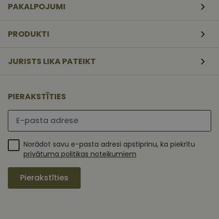
PAKALPOJUMI
nedēļas
serviss, lai
atcerētos
apmeklētāj
sīkfailu
PRODUKTI
piekrišanas
preferences.
ir nepiecieš
lai Cookie-
JURISTS LIKA PATEIKT
Script.com
sīkfailu
reklāmkaro
darbotos
pareizi.
PIERAKSTĪTIES
Lūdzu ievadiet e-pasta adresi
Norādot savu e-pasta adresi apstiprinu, ka piekrītu
privātuma politikas noteikumiem
Pierakstīties
MR
1 nedēļa
Šis ir Microsoft
Microsoft
MSN pirmās
Corporation
puses sīkfails,
.c.clarity.ms