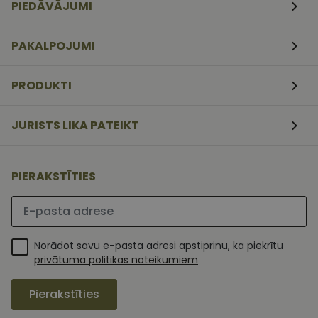
PIEDĀVĀJUMI
mēneši
izmanto Coo
www.vizionette.lv
3
Script.com
nedēļas
serviss, lai
atcerētos
PAKALPOJUMI
apmeklētāj
sīkfailu
piekrišanas
preferences.
PRODUKTI
ir nepiecieš
lai Cookie-
Script.com
sīkfailu
JURISTS LIKA PATEIKT
reklāmkaro
darbotos
pareizi.
PIERAKSTĪTIES
Lūdzu ievadiet e-pasta adresi
Norādot savu e-pasta adresi apstiprinu, ka piekrītu
privātuma politikas noteikumiem
Pierakstīties
MR
1 nedēļa
Šis ir Microsoft
Microsoft