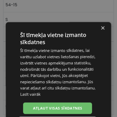
54-15
S
×
Šī tīmekļa vietne izmanto
tort
sīkdatnes
Plastmasa
Šī tīmekļa vietne izmanto sīkdatnes, lai
varētu uzlabot vietnes lietošanas pieredzi,
izvērtēt vietnes apmeklējuma statistiku,
Stūrains
nodrošināt tās darbību un funkcionalitāti
utml. Pārlūkojot vietni, Jūs akceptējiet
Sievietēm
nepieciešamo sīkdatņu izmantošanu. Jūs
varat atļaut arī citu sīkdatņu izmantošanu.
54
Lasīt vairāk
15
ATĻAUT VISAS SĪKDATNES