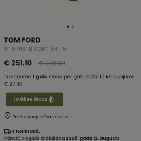
TOM FORD
TF 5768-B TORT 54-15
€ 251.10
€ 279.00
Tu saņemsi
1
gab.
Cena par gab.
€ 251.10
Ietaupījums
€ 27.90
Izvēlies lēcas
Preču pieejamība veikalos
Ir noliktavā.
Plānotā piegāde
trešdiena 2026. gada 12. augusts