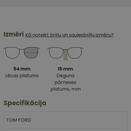
Izmēri
Kā noteikt briļļu un saulesbriļļu izmēru?
54 mm
15 mm
Lēcas platums
Deguna
pārneses
platums, mm
Specifikācija
TOM FORD