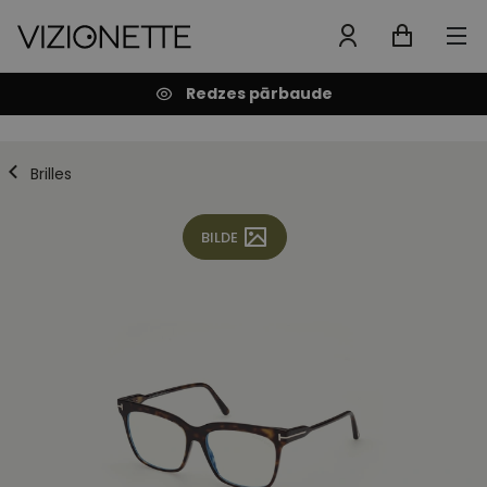
Redzes pārbaude
Brilles
BILDE