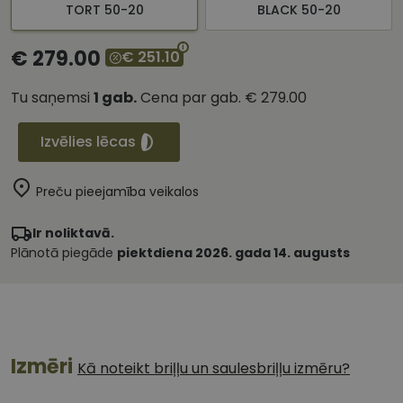
TORT 50-20
BLACK 50-20
€ 279.00
€ 251.10
Tu saņemsi
1
gab.
Cena par gab.
€ 279.00
Izvēlies lēcas
Preču pieejamība veikalos
Ir noliktavā.
Plānotā piegāde
piektdiena 2026. gada 14. augusts
Izmēri
Kā noteikt briļļu un saulesbriļļu izmēru?