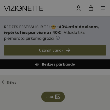
REDZES FESTIVĀLS IR TE!
-40% atlaide visam,
iepērkoties par vismaz 40€!
Atlaide tiks
piemērota pirkuma grozā.
Uzzināt vairāk
Redzes pārbaude
Brilles
BILDE