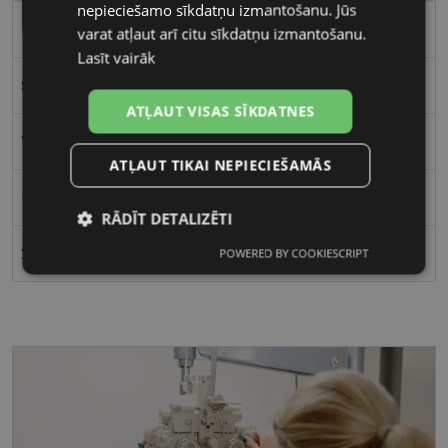
nepieciešamo sīkdatņu izmantošanu. Jūs
Plastmasa
varat atļaut arī citu sīkdatņu izmantošanu.
Lasīt vairāk
Stūrains
ATĻAUT VISAS SĪKDATNES
Vīriešiem
ATĻAUT TIKAI NEPIECIEŠAMĀS
50
RĀDĪT DETALIZĒTI
20
POWERED BY COOKIESCRIPT
Nepieciešamās
Statistikas
sīkdatnes
sīkdatnes
Mārketinga
Funkcionālās
sīkdatnes
sīkdatnes