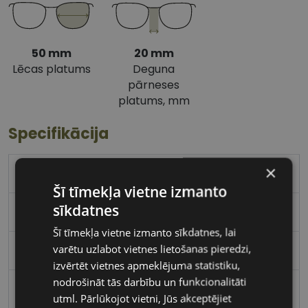
50 mm
20 mm
Lēcas platums
Deguna
pārneses
platums, mm
Specifikācija
×
TOM FORD
Šī tīmekļa vietne izmanto
sīkdatnes
50-20
Šī tīmekļa vietne izmanto sīkdatnes, lai
varētu uzlabot vietnes lietošanas pieredzi,
M
izvērtēt vietnes apmeklējuma statistiku,
nodrošināt tās darbību un funkcionalitāti
tort
utml. Pārlūkojot vietni, Jūs akceptējiet