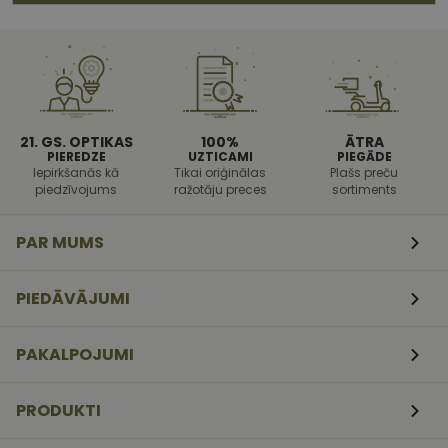
palīdzētu
aizsargāt vie
pret noteikt
veida
programmat
uzbrukumi
tīmekļa
veidlapām.
21. GS. OPTIKAS
100%
ĀTRA
CookieScriptConsent
11
Šo sīkfailu
CookieScript
mēneši
izmanto Coo
www.vizionette.lv
PIEREDZE
UZTICAMI
PIEGĀDE
3
Script.com
Iepirkšanās kā
Tikai oriģinālas
Plašs preču
nedēļas
serviss, lai
piedzīvojums
ražotāju preces
sortiments
atcerētos
apmeklētāj
sīkfailu
piekrišanas
PAR MUMS
preferences.
ir nepiecieš
lai Cookie-
Script.com
PIEDĀVĀJUMI
sīkfailu
reklāmkaro
darbotos
pareizi.
PAKALPOJUMI
PRODUKTI