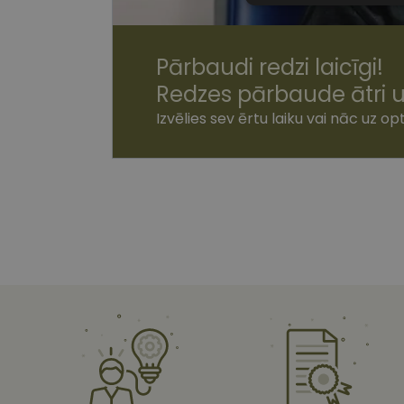
sīkdatnes
Pārbaudi redzi laicīgi!
Redzes pārbaude ātri u
Izvēlies sev ērtu laiku vai nāc uz opt
Nepiecie
Šīs sīkdatnes nepieci
sīkdatnes identificē 
tīmekļa vietne nevarē
pakalpojumus. Šīs sīkd
gadus. Šīs noteikti n
Nosaukums
shipping_country
csrftoken
CookieScriptConse