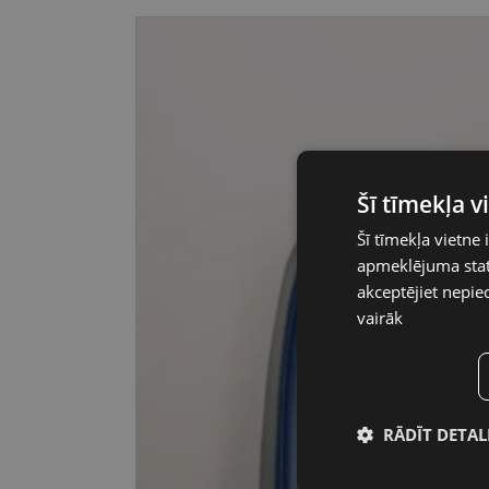
Šī tīmekļa 
Šī tīmekļa vietne 
apmeklējuma stati
akceptējiet nepie
vairāk
RĀDĪT DETAL
Nepiecieša