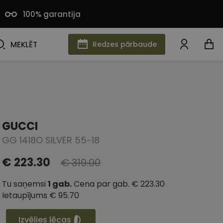
100% garantija
MEKLĒT
MEKLĒT
Redzes pārbaude
GUCCI
GG 1418O SILVER 55-18
€ 223.30
€ 319.00
Tu saņemsi
1
gab.
Cena par gab.
€ 223.30
Ietaupījums
€ 95.70
Izvēlies lēcas