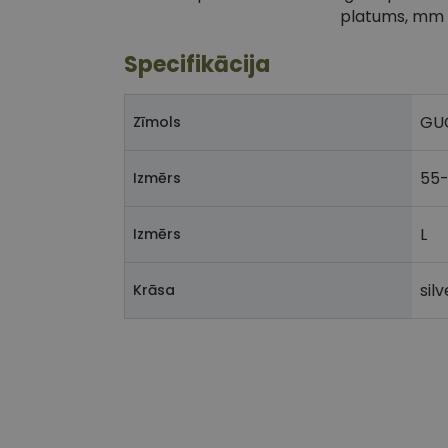
platums, mm
Specifikācija
GU
Zīmols
55-
Izmērs
L
Izmērs
silv
Krāsa