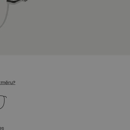
 izmēru?
es