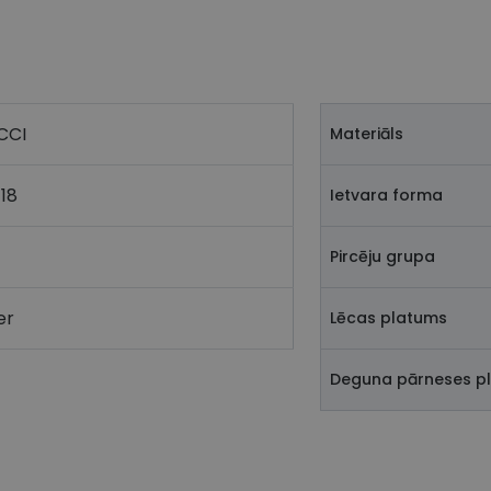
CCI
Materiāls
18
Ietvara forma
Pircēju grupa
er
Lēcas platums
Deguna pārneses p