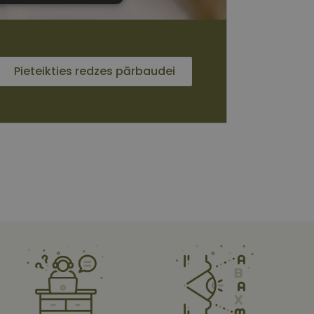
sīkdatnes
Pieteikties redzes pārbaudei
 sīkdatnes
vātās iespējas. Šīs
z šīm sīkdatnēm
rasītos
ne ilgāk kā divus
s platformu Python.
et noteikta veida
ām.
i atcerētos
 ir nepieciešams, lai
s pareizi.