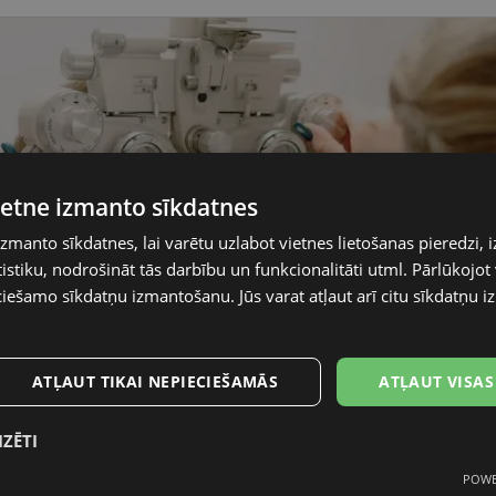
vietne izmanto sīkdatnes
izmanto sīkdatnes, lai varētu uzlabot vietnes lietošanas pieredzi, i
stiku, nodrošināt tās darbību un funkcionalitāti utml. Pārlūkojot v
ciešamo sīkdatņu izmantošanu. Jūs varat atļaut arī citu sīkdatņu
ATĻAUT TIKAI NEPIECIEŠAMĀS
ATĻAUT VISAS
IZĒTI
POWE
mās
Statistikas sīkdatnes
Mārketinga
F