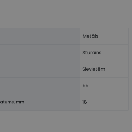
Metāls
Stūrains
Sievietēm
55
18
latums, mm