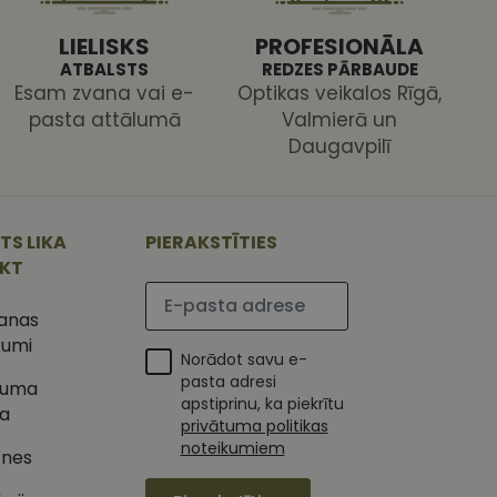
LIELISKS
PROFESIONĀLA
ATBALSTS
REDZES PĀRBAUDE
Esam zvana vai e-
Optikas veikalos Rīgā,
pasta attālumā
Valmierā un
Daugavpilī
ojam, lai novērtētu
 Analytics - tas ir
ojuma
TS LIKA
PIERAKSTĪTIES
u par to, kā
tu unikālos
lietotājs varētu būt
 ģenerētu skaitli.
IKT
mantots, lai
Lūdzu ievadiet e-pasta adresi
ietņu analīzes
etotāja
šanas
m. Tiek uzskatīts, ka
ļaujot lietotājiem
s programmatūru. To
kumi
iju un apvienotu
Norādot savu e-
s nolūkos.
pasta adresi
tuma
ojam, lai novērtētu
apstiprinu, ka piekrītu
tojot Klaviyo e-
ka
privātuma politikas
s vietnes pareizu
noteikumiem
esijas stāvokli.
tnes