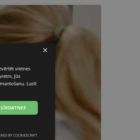
×
zvērtēt vietnes
ietni, Jūs
 izmantošanu.
Lasīt
 SĪKDATNES
RED BY COOKIESCRIPT
unkcionālās