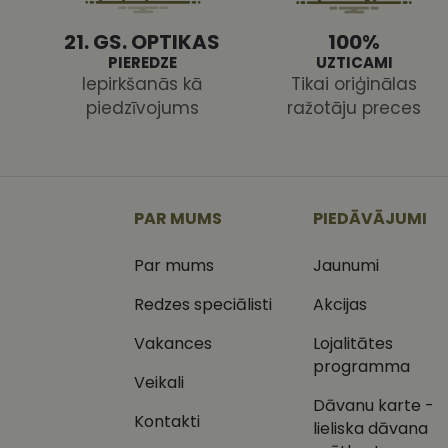
21. GS. OPTIKAS
100%
PIEREDZE
UZTICAMI
Iepirkšanās kā
Tikai oriģinālas
piedzīvojums
ražotāju preces
Nodr
Nosaukums
Jom
Nosaukums
MR
Micr
Cor
.c.cl
_ga
PAR MUMS
PIEDĀVĀJUMI
_gcl_au
Goog
.vizi
Par mums
Jaunumi
MUID
Micr
Cor
Redzes speciālisti
Akcijas
_clsk
.bin
Vakances
Lojalitātes
SM
.c.cl
programma
__kla_id
Veikali
SRM_B
Micr
Dāvanu karte -
_ga_C03QQNST0X
Cor
Kontakti
.c.b
lieliska dāvana