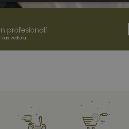
sīkdatnes
n profesionāli
ikas veikalu.
šamās sīkdatnes
Statistikas sīkdatnes
Mārketinga sīkdatnes
Funkcionālās
ešamas, lai Jūs varētu apmeklēt un pārlūkot tīmekļa vietnes saturu un izmantot tās piedā
Jūsu iekārtu, bet neizpauž Jūsu identitāti, kā arī tās nevāc un neapkopo informāciju. Be
s pilnvērtīgi darboties, piemēram, sniegt nepieciešamo informāciju vai nodrošināt piep
atnes tiek glabātas Jūsu iekārtā līdz brīdim, kad sīkdatne izpildījusi savu funkciju, bet 
epieciešamās sīkdatnes izvietojas automātiski.
Nodrošinātājs
/
Derīguma
Apraksts
Joma
termiņš
www.vizionette.lv
1 gads
www.vizionette.lv
11 mēneši
Šis sīkfails ir saistīts ar Django tīmekļa izstrāde
4 nedēļas
Tas ir paredzēts, lai palīdzētu aizsargāt vietni pr
programmatūras uzbrukumiem tīmekļa veidlap
nt
11 mēneši
Šo sīkfailu izmanto Cookie-Script.com serviss, la
CookieScript
3 nedēļas
apmeklētāju sīkfailu piekrišanas preferences. Tas
www.vizionette.lv
Cookie-Script.com sīkfailu reklāmkarogs darboto