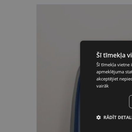
Šī tīmekļa 
Šī tīmekļa vietne 
apmeklējuma stati
akceptējiet nepie
vairāk
RĀDĪT DETAL
Nepiecieša