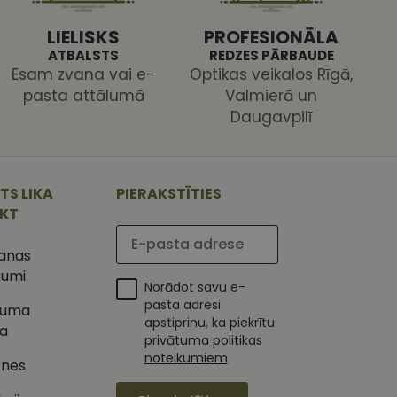
LIELISKS
PROFESIONĀLA
ATBALSTS
REDZES PĀRBAUDE
Esam zvana vai e-
Optikas veikalos Rīgā,
pasta attālumā
Valmierā un
Daugavpilī
ojam, lai novērtētu
 Analytics - tas ir
ojuma
TS LIKA
PIERAKSTĪTIES
u par to, kā
tu unikālos
lietotājs varētu būt
 ģenerētu skaitli.
IKT
mantots, lai
Lūdzu ievadiet e-pasta adresi
ietņu analīzes
etotāja
šanas
m. Tiek uzskatīts, ka
ļaujot lietotājiem
s programmatūru. To
kumi
iju un apvienotu
Norādot savu e-
s nolūkos.
pasta adresi
tuma
ojam, lai novērtētu
apstiprinu, ka piekrītu
tojot Klaviyo e-
ka
privātuma politikas
s vietnes pareizu
noteikumiem
esijas stāvokli.
tnes