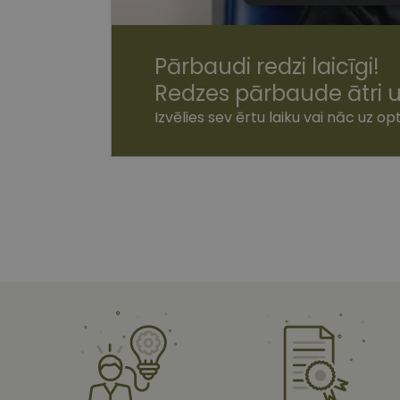
sīkdatnes
Pārbaudi redzi laicīgi!
Redzes pārbaude ātri u
Izvēlies sev ērtu laiku vai nāc uz opt
Nepiecie
Šīs sīkdatnes nepieci
sīkdatnes identificē 
tīmekļa vietne nevarē
pakalpojumus. Šīs sīkd
gadus. Šīs noteikti n
Nosaukums
shipping_country
csrftoken
CookieScriptConse