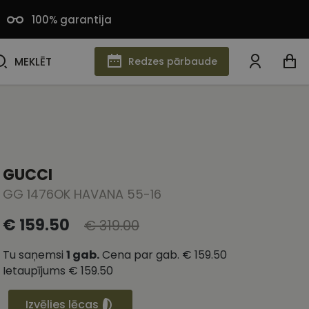
100% garantija
MEKLĒT
MEKLĒT
Redzes pārbaude
GUCCI
GG 1476OK HAVANA 55-16
€ 159.50
€ 319.00
Tu saņemsi
1
gab.
Cena par gab.
€ 159.50
Ietaupījums
€ 159.50
Izvēlies lēcas