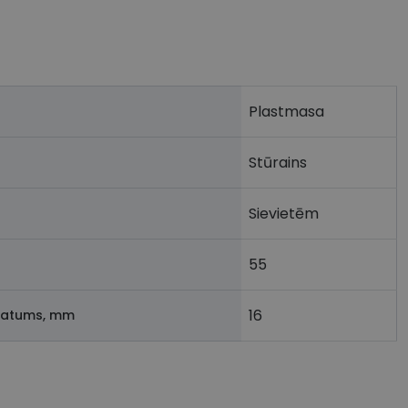
Plastmasa
Stūrains
Sievietēm
55
16
latums, mm