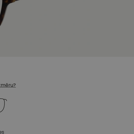
 izmēru?
es