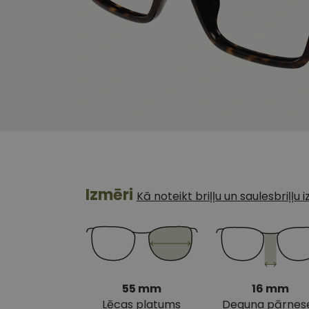
Izmēri
Kā noteikt briļļu un saulesbriļļu
55 mm
16 mm
Lēcas platums
Deguna pārnes