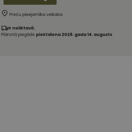
Preču pieejamība veikalos
Ir noliktavā.
Plānotā piegāde
piektdiena 2026. gada 14. augusts