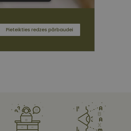
sīkdatnes
Pieteikties redzes pārbaudei
 sīkdatnes
vātās iespējas. Šīs
z šīm sīkdatnēm
rasītos
ne ilgāk kā divus
s platformu Python.
et noteikta veida
ām.
i atcerētos
 ir nepieciešams, lai
s pareizi.