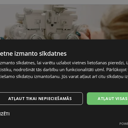
vietne izmanto sīkdatnes
izmanto sīkdatnes, lai varētu uzlabot vietnes lietošanas pieredzi, i
stiku, nodrošināt tās darbību un funkcionalitāti utml. Pārlūkojot v
ciešamo sīkdatņu izmantošanu. Jūs varat atļaut arī citu sīkdatņu
ATĻAUT TIKAI NEPIECIEŠAMĀS
ATĻAUT VISAS
IZĒTI
POWE
mās
Statistikas sīkdatnes
Mārketinga
F