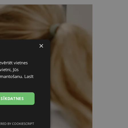
×
zvērtēt vietnes
ietni, Jūs
 izmantošanu.
Lasīt
 SĪKDATNES
RED BY COOKIESCRIPT
unkcionālās