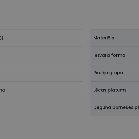
I
Materiāls
6
Ietvara forma
Pircēju grupa
na
Lēcas platums
Deguna pārneses p