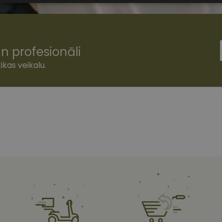
sīkdatnes
n profesionāli
ikas veikalu.
šamās sīkdatnes
Statistikas sīkdatnes
Mārketinga sīkdatnes
Funkcionālās
ešamas, lai Jūs varētu apmeklēt un pārlūkot tīmekļa vietnes saturu un izmantot tās piedā
Jūsu iekārtu, bet neizpauž Jūsu identitāti, kā arī tās nevāc un neapkopo informāciju. Be
s pilnvērtīgi darboties, piemēram, sniegt nepieciešamo informāciju vai nodrošināt piep
atnes tiek glabātas Jūsu iekārtā līdz brīdim, kad sīkdatne izpildījusi savu funkciju, bet 
epieciešamās sīkdatnes izvietojas automātiski.
Nodrošinātājs
/
Derīguma
Apraksts
Joma
termiņš
www.vizionette.lv
1 gads
www.vizionette.lv
11 mēneši
Šis sīkfails ir saistīts ar Django tīmekļa izstrāde
4 nedēļas
Tas ir paredzēts, lai palīdzētu aizsargāt vietni pr
programmatūras uzbrukumiem tīmekļa veidlap
nt
11 mēneši
Šo sīkfailu izmanto Cookie-Script.com serviss, la
CookieScript
3 nedēļas
apmeklētāju sīkfailu piekrišanas preferences. Tas
www.vizionette.lv
Cookie-Script.com sīkfailu reklāmkarogs darboto