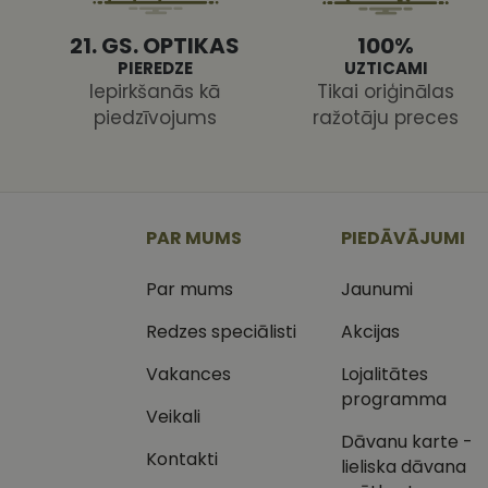
21. GS. OPTIKAS
100%
PIEREDZE
UZTICAMI
Iepirkšanās kā
Tikai oriģinālas
piedzīvojums
ražotāju preces
Nodr
Nosaukums
Jom
Nosaukums
MR
Micr
Cor
.c.cl
_ga
PAR MUMS
PIEDĀVĀJUMI
_gcl_au
Goog
.vizi
Par mums
Jaunumi
MUID
Micr
Cor
Redzes speciālisti
Akcijas
_clsk
.bin
Vakances
Lojalitātes
SM
.c.cl
programma
__kla_id
Veikali
SRM_B
Micr
Dāvanu karte -
_ga_C03QQNST0X
Cor
Kontakti
.c.b
lieliska dāvana