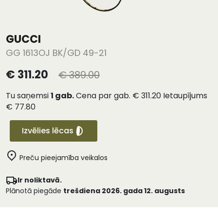
GUCCI
GG 1613OJ BK/GD 49-21
€ 311.20
€ 389.00
Tu saņemsi
1
gab.
Cena par gab.
€ 311.20
Ietaupījums
€ 77.80
Izvēlies lēcas
Preču pieejamība veikalos
Ir noliktavā.
Plānotā piegāde
trešdiena 2026. gada 12. augusts