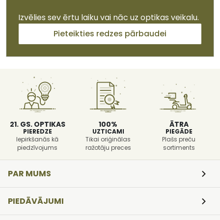
Izvēlies sev ērtu laiku vai nāc uz optikas veikalu.
Pieteikties redzes pārbaudei
21. GS. OPTIKAS
100%
ĀTRA
PIEREDZE
UZTICAMI
PIEGĀDE
Iepirkšanās kā
Tikai oriģinālas
Plašs preču
piedzīvojums
ražotāju preces
sortiments
PAR MUMS
PIEDĀVĀJUMI