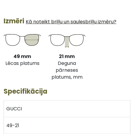
Izmēri
Kā noteikt briļļu un saulesbriļļu izmēru?
49 mm
21 mm
Lēcas platums
Deguna
pārneses
platums, mm
Specifikācija
GUCCI
49-21