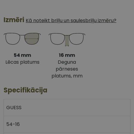
Izmēri
Kā noteikt briļļu un saulesbriļļu izmēru?
54 mm
16 mm
Lēcas platums
Deguna
pārneses
platums, mm
Specifikācija
GUESS
54-16