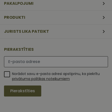
PAKALPOJUMI
nedēļas
serviss, lai
atcerētos
apmeklētāj
sīkfailu
PRODUKTI
piekrišanas
preferences.
ir nepiecieš
lai Cookie-
JURISTS LIKA PATEIKT
Script.com
sīkfailu
reklāmkaro
darbotos
pareizi.
PIERAKSTĪTIES
Lūdzu ievadiet e-pasta adresi
Norādot savu e-pasta adresi apstiprinu, ka piekrītu
privātuma politikas noteikumiem
Pierakstīties
MR
1 nedēļa
Šis ir Microsoft
Microsoft
MSN pirmās
Corporation
puses sīkfails,
.c.clarity.ms