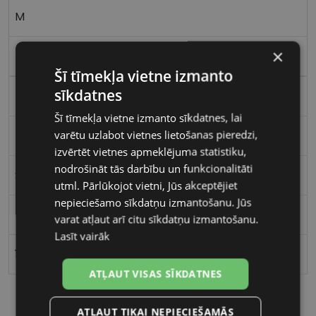
M
×
black
Šī tīmekļa vietne izmanto
sīkdatnes
Plastmasa
Šī tīmekļa vietne izmanto sīkdatnes, lai
varētu uzlabot vietnes lietošanas pieredzi,
Kvadrātveida
izvērtēt vietnes apmeklējuma statistiku,
nodrošināt tās darbību un funkcionalitāti
Sievietēm
utml. Pārlūkojot vietni, Jūs akceptējiet
nepieciešamo sīkdatņu izmantošanu. Jūs
54
varat atļaut arī citu sīkdatņu izmantošanu.
Lasīt vairāk
16
ATĻAUT VISAS SĪKDATNES
ATĻAUT TIKAI NEPIECIEŠAMĀS