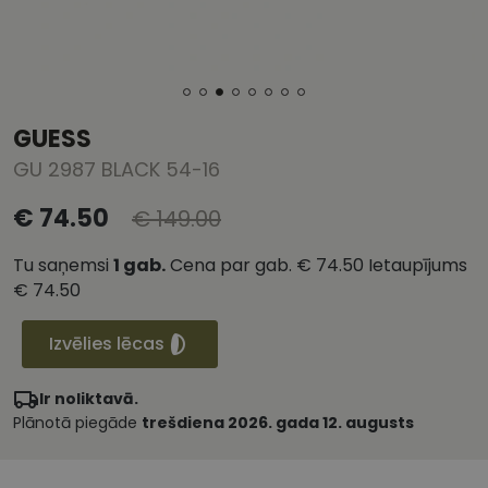
GUESS
GU 2987 BLACK 54-16
€ 74.50
€ 149.00
Tu saņemsi
1
gab.
Cena par gab.
€ 74.50
Ietaupījums
€ 74.50
Izvēlies lēcas
Ir noliktavā.
Plānotā piegāde
trešdiena 2026. gada 12. augusts