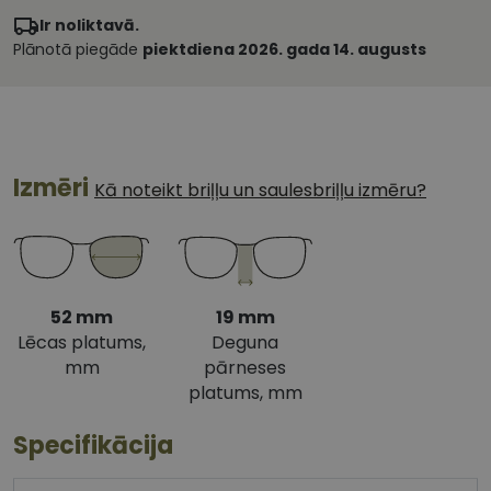
Ir noliktavā.
Plānotā piegāde
piektdiena 2026. gada 14. augusts
Izmēri
Kā noteikt briļļu un saulesbriļļu izmēru?
52 mm
19 mm
Lēcas platums,
Deguna
mm
pārneses
platums, mm
Specifikācija