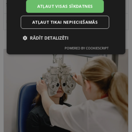
19
ATĻAUT VISAS SĪKDATNES
Polarizēts
ATĻAUT TIKAI NEPIECIEŠAMĀS
RĀDĪT DETALIZĒTI
POWERED BY COOKIESCRIPT
Nepieciešamās
Statistikas
sīkdatnes
sīkdatnes
Mārketinga
Funkcionālās
sīkdatnes
sīkdatnes
Nepieciešamās sīkdatnes
Statistikas sīkdatnes