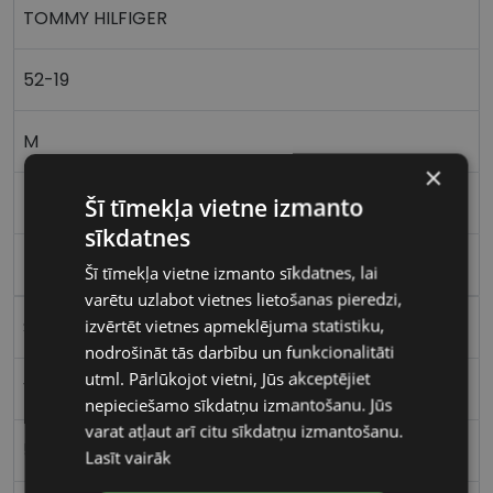
TOMMY HILFIGER
52-19
M
×
m.black
Šī tīmekļa vietne izmanto
sīkdatnes
Plastmasa
Šī tīmekļa vietne izmanto sīkdatnes, lai
varētu uzlabot vietnes lietošanas pieredzi,
izvērtēt vietnes apmeklējuma statistiku,
Stūrains
nodrošināt tās darbību un funkcionalitāti
utml. Pārlūkojot vietni, Jūs akceptējiet
Vīriešiem
nepieciešamo sīkdatņu izmantošanu. Jūs
varat atļaut arī citu sīkdatņu izmantošanu.
52
Lasīt vairāk