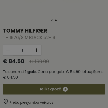
TOMMY HILFIGER
TH 1976/S M.BLACK 52-19
€ 84.50
€ 169.00
Tu saņemsi
1
gab.
Cena par gab.
€ 84.50
Ietaupījums
€ 84.50
Ielikt grozā
Preču pieejamība veikalos