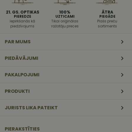
veida
programmat
uzbrukumi
21. GS. OPTIKAS
100%
ĀTRA
tīmekļa
PIEREDZE
UZTICAMI
PIEGĀDE
veidlapām.
Iepirkšanās kā
Tikai oriģinālas
Plašs preču
piedzīvojums
ražotāju preces
sortiments
CookieScriptConsent
11
Šo sīkfailu
CookieScript
mēneši
izmanto Coo
www.vizionette.lv
3
Script.com
nedēļas
serviss, lai
PAR MUMS
atcerētos
apmeklētāj
sīkfailu
piekrišanas
PIEDĀVĀJUMI
preferences.
ir nepiecieš
lai Cookie-
Script.com
PAKALPOJUMI
sīkfailu
reklāmkaro
darbotos
pareizi.
PRODUKTI
JURISTS LIKA PATEIKT
PIERAKSTĪTIES