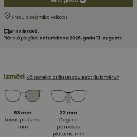
Ielikt grozā
Preču pieejamība veikalos
Ir noliktavā.
Plānotā piegāde
ceturtdiena 2026. gada 13. augusts
Izmēri
Kā noteikt briļļu un saulesbriļļu izmēru?
53 mm
22 mm
Lēcas platums,
Deguna
mm
pārneses
platums, mm