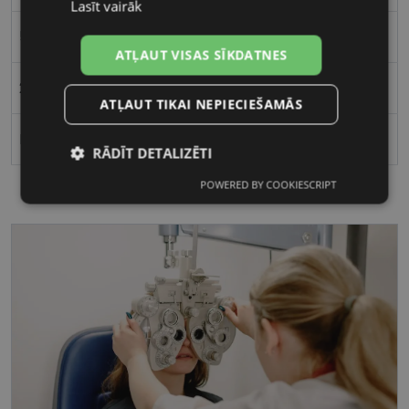
Lasīt vairāk
53
ATĻAUT VISAS SĪKDATNES
22
ATĻAUT TIKAI NEPIECIEŠAMĀS
Polarizēts
RĀDĪT DETALIZĒTI
POWERED BY COOKIESCRIPT
Nepieciešamās
Statistikas
sīkdatnes
sīkdatnes
Mārketinga
Funkcionālās
sīkdatnes
sīkdatnes