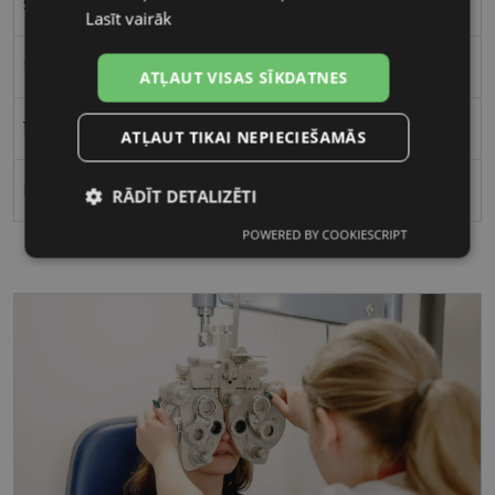
Sievietēm
Lasīt vairāk
56
ATĻAUT VISAS SĪKDATNES
19
ATĻAUT TIKAI NEPIECIEŠAMĀS
Polarizēts
RĀDĪT DETALIZĒTI
POWERED BY COOKIESCRIPT
Nepieciešamās
Statistikas
sīkdatnes
sīkdatnes
Mārketinga
Funkcionālās
sīkdatnes
sīkdatnes