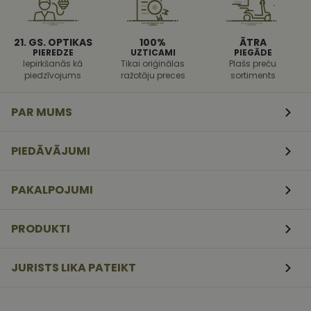
pret noteikt
veida
programmat
uzbrukumi
tīmekļa
21. GS. OPTIKAS
100%
ĀTRA
veidlapām.
PIEREDZE
UZTICAMI
PIEGĀDE
Iepirkšanās kā
Tikai oriģinālas
Plašs preču
CookieScriptConsent
11
Šo sīkfailu
CookieScript
piedzīvojums
ražotāju preces
sortiments
mēneši
izmanto Coo
www.vizionette.lv
3
Script.com
nedēļas
serviss, lai
atcerētos
PAR MUMS
apmeklētāj
sīkfailu
piekrišanas
preferences.
PIEDĀVĀJUMI
ir nepiecieš
lai Cookie-
Script.com
sīkfailu
PAKALPOJUMI
reklāmkaro
darbotos
pareizi.
PRODUKTI
JURISTS LIKA PATEIKT