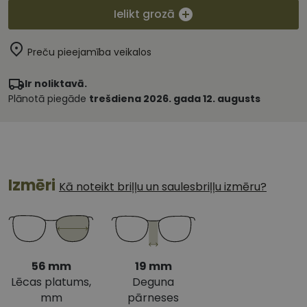
Ielikt grozā
Preču pieejamība veikalos
Ir noliktavā.
Plānotā piegāde
trešdiena 2026. gada 12. augusts
Izmēri
Kā noteikt briļļu un saulesbriļļu izmēru?
56 mm
19 mm
Lēcas platums,
Deguna
mm
pārneses