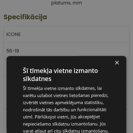
platums, mm
Specifikācija
ICONE
56-19
×
L
Šī tīmekļa vietne izmanto
sīkdatnes
black
Šī tīmekļa vietne izmanto sīkdatnes, lai
varētu uzlabot vietnes lietošanas pieredzi,
Plastmasa
izvērtēt vietnes apmeklējuma statistiku,
nodrošināt tās darbību un funkcionalitāti
utml. Pārlūkojot vietni, Jūs akceptējiet
Kvadrātveida
nepieciešamo sīkdatņu izmantošanu. Jūs
varat atļaut arī citu sīkdatņu izmantošanu.