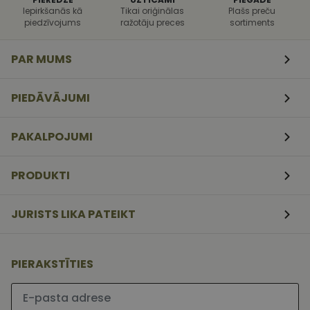
uzbrukumi
Iepirkšanās kā
Tikai oriģinālas
Plašs preču
tīmekļa
piedzīvojums
ražotāju preces
sortiments
veidlapām.
CookieScriptConsent
11
Šo sīkfailu
CookieScript
mēneši
izmanto Coo
www.vizionette.lv
PAR MUMS
3
Script.com
nedēļas
serviss, lai
atcerētos
apmeklētāj
PIEDĀVĀJUMI
sīkfailu
piekrišanas
preferences.
ir nepiecieš
PAKALPOJUMI
lai Cookie-
Script.com
sīkfailu
reklāmkaro
PRODUKTI
darbotos
pareizi.
JURISTS LIKA PATEIKT
PIERAKSTĪTIES
Lūdzu ievadiet e-pasta adresi