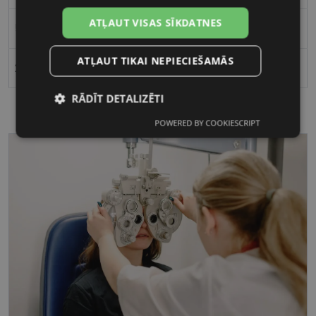
ATĻAUT VISAS SĪKDATNES
53
ATĻAUT TIKAI NEPIECIEŠAMĀS
21
RĀDĪT DETALIZĒTI
POWERED BY COOKIESCRIPT
Nepieciešamās
Statistikas
sīkdatnes
sīkdatnes
Mārketinga
Funkcionālās
sīkdatnes
sīkdatnes
Nepieciešamās sīkdatnes
Statistikas sīkdatnes