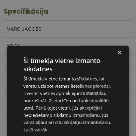
Specifikācija
MARC JACOBS
53-21
×
Šī tīmekļa vietne izmanto
L
sīkdatnes
Šī tīmekļa vietne izmanto sīkdatnes, lai
havana
varētu uzlabot vietnes lietošanas pieredzi,
izvērtēt vietnes apmeklējuma statistiku,
Plastmasa
nodrošināt tās darbību un funkcionalitāti
utml. Pārlūkojot vietni, Jūs akceptējiet
Stūrains
nepieciešamo sīkdatņu izmantošanu. Jūs
varat atļaut arī citu sīkdatņu izmantošanu.
Lasīt vairāk
Sievietēm