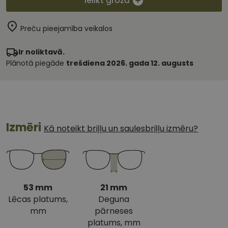
Ielikt grozā
Preču pieejamība veikalos
Ir noliktavā.
Plānotā piegāde
trešdiena 2026. gada 12. augusts
Izmēri
Kā noteikt briļļu un saulesbriļļu izmēru?
53 mm
21 mm
Lēcas platums,
Deguna
mm
pārneses
platums, mm