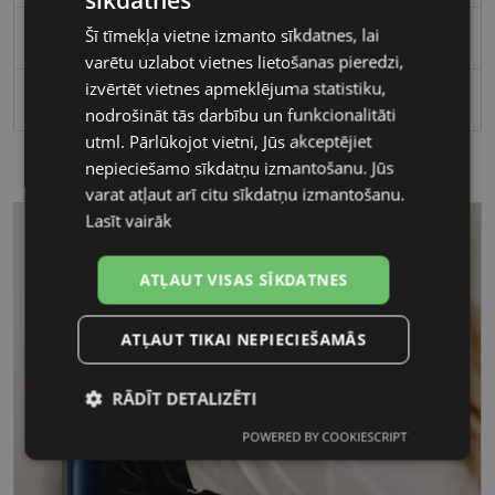
Šī tīmekļa vietne izmanto sīkdatnes, lai
Bērniem
varētu uzlabot vietnes lietošanas pieredzi,
izvērtēt vietnes apmeklējuma statistiku,
Polarizēts
nodrošināt tās darbību un funkcionalitāti
utml. Pārlūkojot vietni, Jūs akceptējiet
nepieciešamo sīkdatņu izmantošanu. Jūs
varat atļaut arī citu sīkdatņu izmantošanu.
Lasīt vairāk
ATĻAUT VISAS SĪKDATNES
ATĻAUT TIKAI NEPIECIEŠAMĀS
RĀDĪT DETALIZĒTI
POWERED BY COOKIESCRIPT
Nepieciešamās
Statistikas
sīkdatnes
sīkdatnes