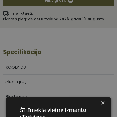
Ielikt grozā
Ir noliktavā.
Plānotā piegāde
ceturtdiena 2026. gada 13. augusts
Specifikācija
KOOLKIDS
clear grey
Plastmasa
×
Šī tīmekļa vietne izmanto
Apaļas / Ovālas
sīkdatnes