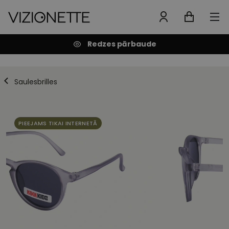
Redzes pārbaude
Saulesbrilles
PIEEJAMS TIKAI INTERNETĀ