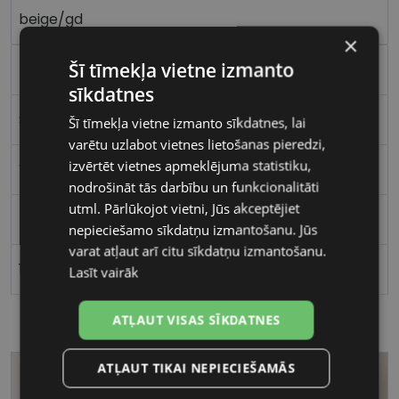
beige/gd
×
Šī tīmekļa vietne izmanto
Plastmasa
sīkdatnes
Stūrains
Šī tīmekļa vietne izmanto sīkdatnes, lai
varētu uzlabot vietnes lietošanas pieredzi,
izvērtēt vietnes apmeklējuma statistiku,
Vīriešiem
nodrošināt tās darbību un funkcionalitāti
utml. Pārlūkojot vietni, Jūs akceptējiet
54
nepieciešamo sīkdatņu izmantošanu. Jūs
varat atļaut arī citu sīkdatņu izmantošanu.
15
Lasīt vairāk
ATĻAUT VISAS SĪKDATNES
ATĻAUT TIKAI NEPIECIEŠAMĀS