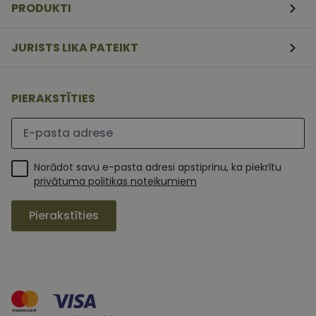
PRODUKTI
apmeklētāj
sīkfailu
piekrišanas
preferences.
JURISTS LIKA PATEIKT
ir nepiecieš
lai Cookie-
Script.com
sīkfailu
reklāmkaro
PIERAKSTĪTIES
darbotos
pareizi.
Lūdzu ievadiet e-pasta adresi
Norādot savu e-pasta adresi apstiprinu, ka piekrītu
privātuma politikas noteikumiem
Pierakstīties
MR
1 nedēļa
Šis ir Microsoft
Microsoft
MSN pirmās
Corporation
puses sīkfails,
.c.clarity.ms
kuru mēs
izmantojam, lai