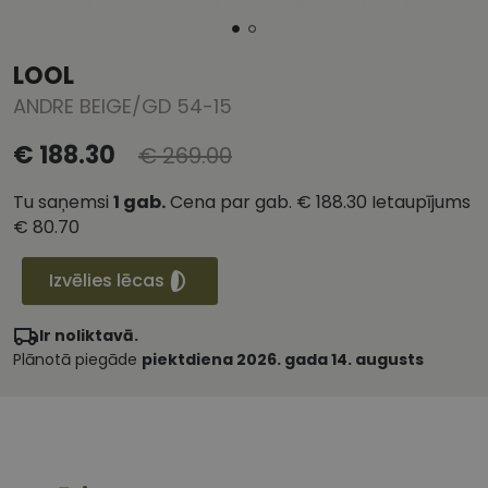
LOOL
ANDRE BEIGE/GD 54-15
€ 188.30
€ 269.00
Tu saņemsi
1
gab.
Cena par gab.
€ 188.30
Ietaupījums
€ 80.70
Izvēlies lēcas
Ir noliktavā.
Plānotā piegāde
piektdiena 2026. gada 14. augusts