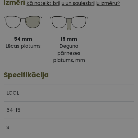
Izmēri
Kā noteikt briļļu un saulesbriļļu izmēru?
54 mm
15 mm
Lēcas platums
Deguna
pārneses
platums, mm
Specifikācija
LOOL
54-15
S