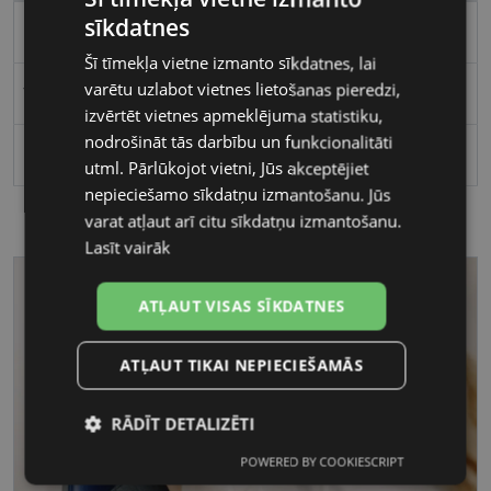
sīkdatnes
Kvadrātveida
Šī tīmekļa vietne izmanto sīkdatnes, lai
varētu uzlabot vietnes lietošanas pieredzi,
Vīriešiem
izvērtēt vietnes apmeklējuma statistiku,
nodrošināt tās darbību un funkcionalitāti
Polarizēts
utml. Pārlūkojot vietni, Jūs akceptējiet
nepieciešamo sīkdatņu izmantošanu. Jūs
varat atļaut arī citu sīkdatņu izmantošanu.
Lasīt vairāk
ATĻAUT VISAS SĪKDATNES
ATĻAUT TIKAI NEPIECIEŠAMĀS
RĀDĪT DETALIZĒTI
POWERED BY COOKIESCRIPT
Nepieciešamās
Statistikas
sīkdatnes
sīkdatnes