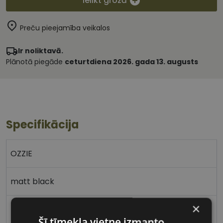
Ielikt grozā
Preču pieejamība veikalos
Ir noliktavā.
Plānotā piegāde
ceturtdiena 2026. gada 13. augusts
Specifikācija
OZZIE
matt black
×
Plastmasa
Šī tīmekļa vietne izmanto