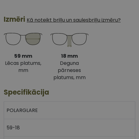
Izmēri
Kā noteikt briļļu un saulesbriļļu izmēru?
59 mm
18 mm
Lēcas platums,
Deguna
mm
pārneses
platums, mm
Specifikācija
POLARGLARE
59-18