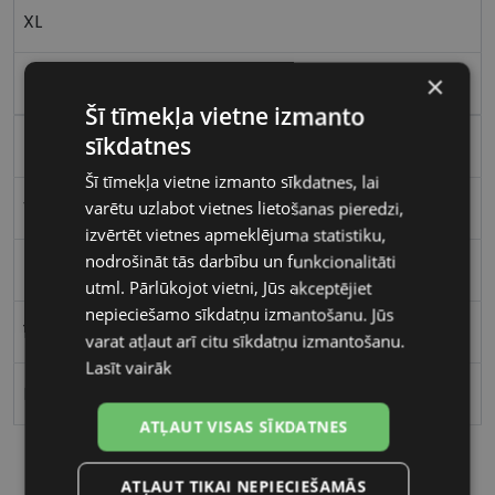
XL
×
Metāls
Šī tīmekļa vietne izmanto
sīkdatnes
Kvadrātveida
Šī tīmekļa vietne izmanto sīkdatnes, lai
Vīriešiem
varētu uzlabot vietnes lietošanas pieredzi,
izvērtēt vietnes apmeklējuma statistiku,
nodrošināt tās darbību un funkcionalitāti
59
utml. Pārlūkojot vietni, Jūs akceptējiet
nepieciešamo sīkdatņu izmantošanu. Jūs
18
varat atļaut arī citu sīkdatņu izmantošanu.
Lasīt vairāk
Polarizēts
ATĻAUT VISAS SĪKDATNES
ATĻAUT TIKAI NEPIECIEŠAMĀS