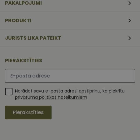
PAKALPOJUMI
nedēļas
serviss, lai
atcerētos
apmeklētāj
sīkfailu
PRODUKTI
piekrišanas
preferences.
ir nepiecieš
lai Cookie-
JURISTS LIKA PATEIKT
Script.com
sīkfailu
reklāmkaro
darbotos
pareizi.
PIERAKSTĪTIES
Lūdzu ievadiet e-pasta adresi
Norādot savu e-pasta adresi apstiprinu, ka piekrītu
privātuma politikas noteikumiem
Pierakstīties
MR
1 nedēļa
Šis ir Microsoft
Microsoft
MSN pirmās
Corporation
puses sīkfails,
.c.clarity.ms