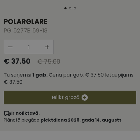
POLARGLARE
PG 5277B 59-18
€ 37.50
€ 75.00
Tu saņemsi
1
gab.
Cena par gab.
€ 37.50
Ietaupījums
€ 37.50
Ielikt grozā
Ir noliktavā.
Plānotā piegāde
piektdiena 2026. gada 14. augusts