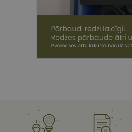
Nepiecieša
sīkdatnes
Pārbaudi redzi laicīgi!
Redzes pārbaude ātri u
Izvēlies sev ērtu laiku vai nāc uz opt
Nepiecie
Šīs sīkdatnes nepieci
sīkdatnes identificē 
tīmekļa vietne nevarē
pakalpojumus. Šīs sīkd
gadus. Šīs noteikti n
Nosaukums
shipping_country
csrftoken
CookieScriptConse