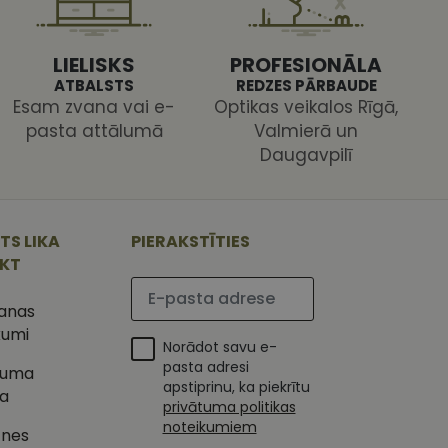
s pareizi.
LIELISKS
PROFESIONĀLA
ATBALSTS
REDZES PĀRBAUDE
Esam zvana vai e-
Optikas veikalos Rīgā,
pasta attālumā
Valmierā un
Daugavpilī
ojam, lai novērtētu
 Analytics - tas ir
ojuma
u par to, kā
tu unikālos
TS LIKA
PIERAKSTĪTIES
lietotājs varētu būt
 ģenerētu skaitli.
IKT
mantots, lai
ietņu analīzes
Lūdzu ievadiet e-pasta adresi
etotāja
m. Tiek uzskatīts, ka
šanas
ļaujot lietotājiem
s programmatūru. To
kumi
iju un apvienotu
Norādot savu e-
s nolūkos.
ojam, lai novērtētu
pasta adresi
tuma
tojot Klaviyo e-
apstiprinu, ka piekrītu
ka
s vietnes pareizu
privātuma politikas
esijas stāvokli.
noteikumiem
tnes