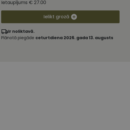
Ietaupījums
€ 27.00
Ielikt grozā
Ir noliktavā.
Plānotā piegāde
ceturtdiena 2026. gada 13. augusts