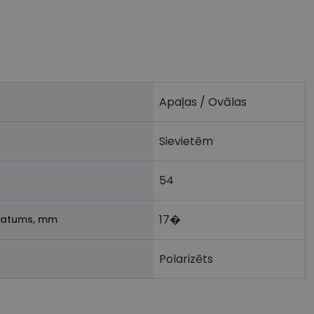
Apaļas / Ovālas
Sievietēm
54
17�
latums, mm
Polarizēts