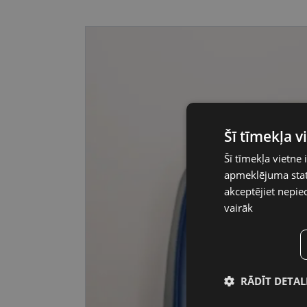
Šī tīmekļa 
Šī tīmekļa vietne 
apmeklējuma stati
akceptējiet nepie
vairāk
RĀDĪT DETAL