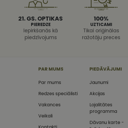
21. GS. OPTIKAS
100%
PIEREDZE
UZTICAMI
Iepirkšanās kā
Tikai oriģinālas
piedzīvojums
ražotāju preces
Nodr
Nosaukums
Jom
Nosaukums
MR
Micr
Cor
.c.cl
_ga
_gcl_au
Goog
PAR MUMS
PIEDĀVĀJUMI
.vizi
Par mums
Jaunumi
MUID
Micr
Cor
_clsk
.bin
Redzes speciālisti
Akcijas
SM
.c.cl
Vakances
Lojalitātes
__kla_id
programma
Veikali
SRM_B
Micr
_ga_C03QQNST0X
Cor
Dāvanu karte -
.c.b
Kontakti