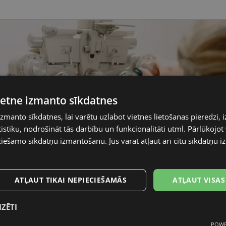
vietne izmanto sīkdatnes
izmanto sīkdatnes, lai varētu uzlabot vietnes lietošanas pieredzi, i
stiku, nodrošināt tās darbību un funkcionalitāti utml. Pārlūkojot v
ciešamo sīkdatņu izmantošanu. Jūs varat atļaut arī citu sīkdatņu
ATĻAUT TIKAI NEPIECIEŠAMĀS
ATĻAUT VISAS
IZĒTI
POWE