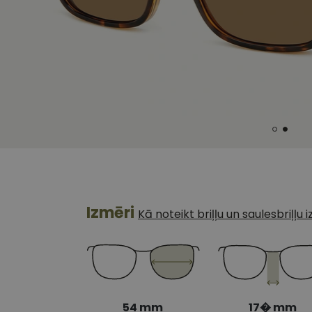
Izmēri
Kā noteikt briļļu un saulesbriļļu
54 mm
17� mm