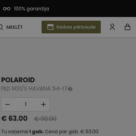
100% garantija
MEKLĒT
MEKLĒT
Redzes pārbaude
POLAROID
PLD 9011/S HAVANA 54-17�
€ 63.00
€ 90.00
Tu saņemsi
1
gab.
Cena par gab.
€ 63.00