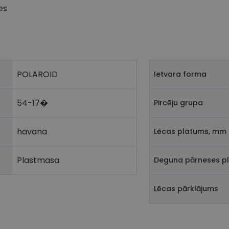
es
POLAROID
Ietvara forma
54-17�
Pircēju grupa
havana
Lēcas platums, mm
Plastmasa
Deguna pārneses p
Lēcas pārklājums