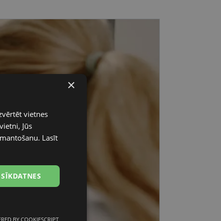
×
zvērtēt vietnes
ietni, Jūs
 izmantošanu.
Lasīt
 SĪKDATNES
RED BY COOKIESCRIPT